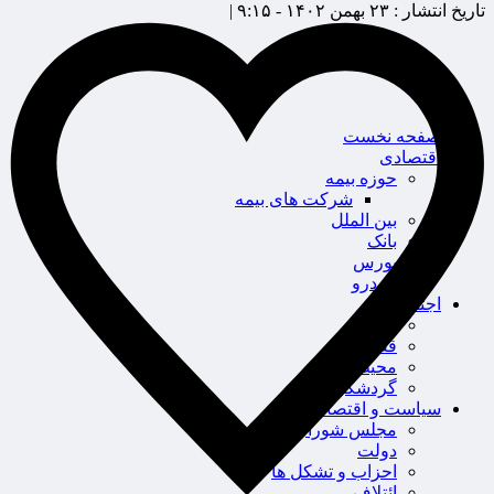
تاریخ انتشار :
۲۳ بهمن ۱۴۰۲ - ۹:۱۵ |
صفحه نخست
اقتصادی
حوزه بیمه
شرکت های بیمه
بین الملل
بانک
بورس
خودرو
اجتماعی
سلامت
قضایی
محیط زیست
گردشگری
سیاست و اقتصاد
مجلس شورای اسلامی
دولت
احزاب و تشکل ها
ائتلاف