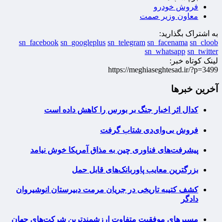
فروش خودرو
معاون وزیر صمت
به اشتراک بگذارید:
sn_facebook
sn_googleplus
sn_telegram
sn_facenama
sn_cloob
sn_whatsapp
sn_twitter
لینک کوتاه خبر:
https://meghiaseghtesad.ir/?p=3499
آخرین خبرها
کدال اثر اخبار جنگ بر بورس را کاهش داده است
فروش بی‌وای‌دی شتاب گرفت
پیشرفت‌های فناوری چین به مذاق آمریکا خوش نیامد
بزرگترین معایب پاوربانک‌های قابل حمل
کشف کتیبه تاریخی در جریان مرمت دبیرستان انوشیروان
دادگر
مسیرهای موفقیت متفاوت ارزشمندترین شرکت‌های جهان