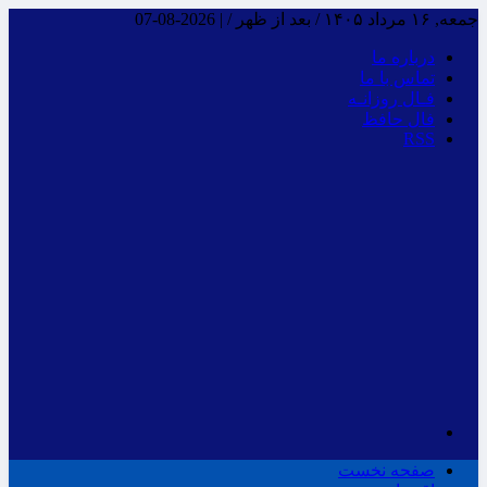
جمعه, ۱۶ مرداد ۱۴۰۵ / بعد از ظهر /
|
2026-08-07
درباره ما
تماس با ما
فـال روزانـه
فال حافظ
RSS
صفحه نخست