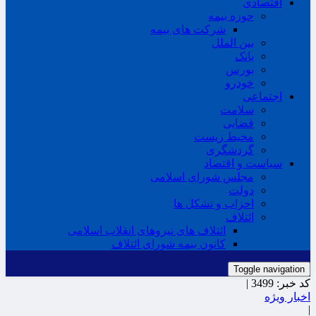
اقتصادی
حوزه بیمه
شرکت های بیمه
بین الملل
بانک
بورس
خودرو
اجتماعی
سلامت
قضایی
محیط زیست
گردشگری
سیاست و اقتصاد
مجلس شورای اسلامی
دولت
احزاب و تشکل ها
ائتلاف
ائتلاف های نیروهای انقلاب اسلامی
کانون بیمه شورای ائتلاف
Toggle navigation
کد خبر:
3499 |
اخبار ویژه
|