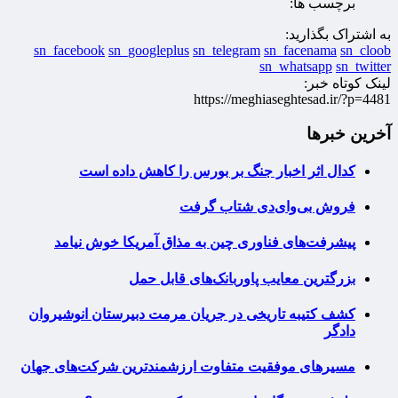
برچسب ها:
به اشتراک بگذارید:
sn_facebook
sn_googleplus
sn_telegram
sn_facenama
sn_cloob
sn_whatsapp
sn_twitter
لینک کوتاه خبر:
https://meghiaseghtesad.ir/?p=4481
آخرین خبرها
کدال اثر اخبار جنگ بر بورس را کاهش داده است
فروش بی‌وای‌دی شتاب گرفت
پیشرفت‌های فناوری چین به مذاق آمریکا خوش نیامد
بزرگترین معایب پاوربانک‌های قابل حمل
کشف کتیبه تاریخی در جریان مرمت دبیرستان انوشیروان
دادگر
مسیرهای موفقیت متفاوت ارزشمندترین شرکت‌های جهان