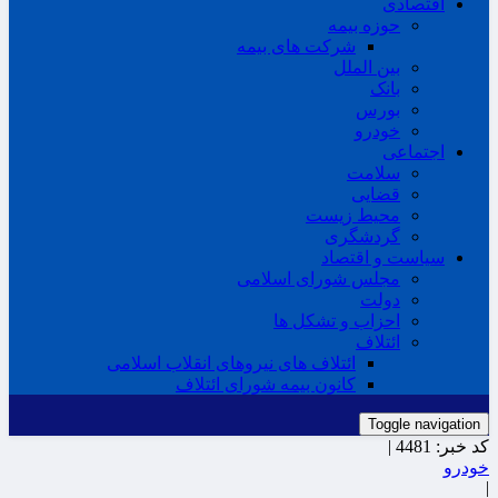
اقتصادی
حوزه بیمه
شرکت های بیمه
بین الملل
بانک
بورس
خودرو
اجتماعی
سلامت
قضایی
محیط زیست
گردشگری
سیاست و اقتصاد
مجلس شورای اسلامی
دولت
احزاب و تشکل ها
ائتلاف
ائتلاف های نیروهای انقلاب اسلامی
کانون بیمه شورای ائتلاف
Toggle navigation
کد خبر:
4481 |
خودرو
|