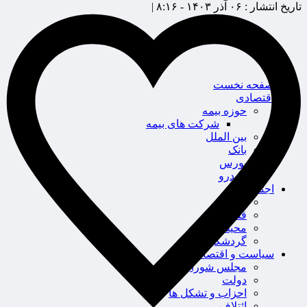
تاریخ انتشار :
۰۶ آذر ۱۴۰۳ - ۸:۱۶ |
صفحه نخست
اقتصادی
حوزه بیمه
شرکت های بیمه
بین الملل
بانک
بورس
خودرو
اجتماعی
سلامت
قضایی
محیط زیست
گردشگری
سیاست و اقتصاد
مجلس شورای اسلامی
دولت
احزاب و تشکل ها
ائتلاف