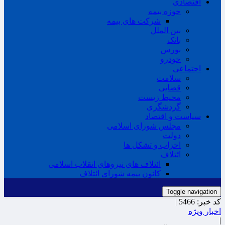
اقتصادی
حوزه بیمه
شرکت های بیمه
بین الملل
بانک
بورس
خودرو
اجتماعی
سلامت
قضایی
محیط زیست
گردشگری
سیاست و اقتصاد
مجلس شورای اسلامی
دولت
احزاب و تشکل ها
ائتلاف
ائتلاف های نیروهای انقلاب اسلامی
کانون بیمه شورای ائتلاف
Toggle navigation
کد خبر:
5466 |
اخبار ویژه
|