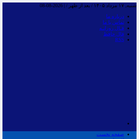
شنبه, ۱۷ مرداد ۱۴۰۵ / بعد از ظهر /
|
2026-08-08
درباره ما
تماس با ما
فـال روزانـه
فال حافظ
RSS
صفحه نخست