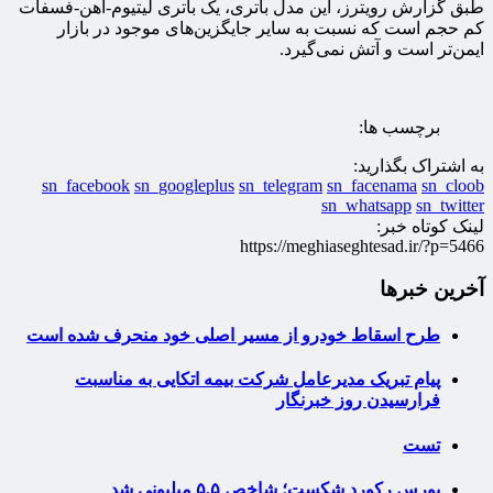
طبق گزارش رویترز، این مدل باتری، یک باتری لیتیوم-آهن-فسفات
کم حجم است که نسبت به سایر جایگزین‌های موجود در بازار
ایمن‌تر است و آتش نمی‌گیرد.
برچسب ها:
به اشتراک بگذارید:
sn_facebook
sn_googleplus
sn_telegram
sn_facenama
sn_cloob
sn_whatsapp
sn_twitter
لینک کوتاه خبر:
https://meghiaseghtesad.ir/?p=5466
آخرین خبرها
طرح اسقاط خودرو از مسیر اصلی خود منحرف شده است
پیام تبریک مدیرعامل شرکت بیمه اتکایی به مناسبت
فرارسیدن روز خبرنگار
تست
بورس رکورد شکست؛ شاخص ۵.۵ میلیونی شد