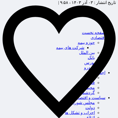
تاریخ انتشار :
۰۳ آذر ۱۴۰۳ - ۹:۵۸ |
صفحه نخست
اقتصادی
حوزه بیمه
شرکت های بیمه
بین الملل
بانک
بورس
خودرو
اجتماعی
سلامت
قضایی
محیط زیست
گردشگری
سیاست و اقتصاد
مجلس شورای اسلامی
دولت
احزاب و تشکل ها
ائتلاف