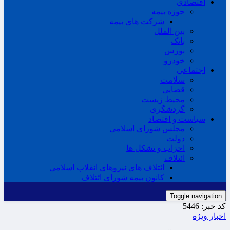
اقتصادی
حوزه بیمه
شرکت های بیمه
بین الملل
بانک
بورس
خودرو
اجتماعی
سلامت
قضایی
محیط زیست
گردشگری
سیاست و اقتصاد
مجلس شورای اسلامی
دولت
احزاب و تشکل ها
ائتلاف
ائتلاف های نیروهای انقلاب اسلامی
کانون بیمه شورای ائتلاف
Toggle navigation
کد خبر:
5446 |
اخبار ویژه
|