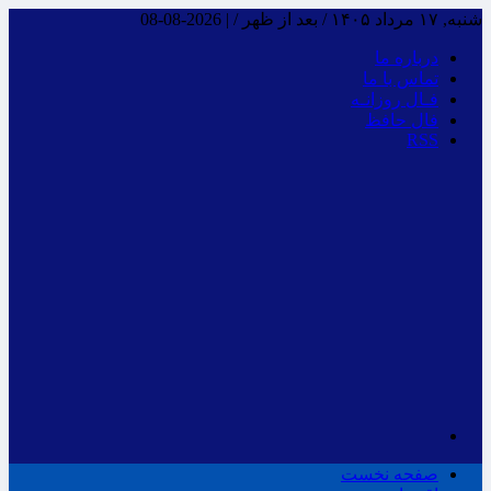
شنبه, ۱۷ مرداد ۱۴۰۵ / بعد از ظهر /
|
2026-08-08
درباره ما
تماس با ما
فـال روزانـه
فال حافظ
RSS
صفحه نخست