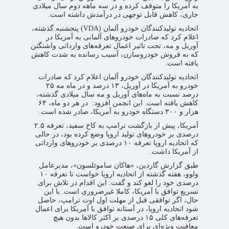
به آمریکا را متوقف کرده و در سه ماهه دوم سال میلادی
جاری، کاهش قابل توجهی در درآمدش داشته است.
اتحادیه تولیدکنندگان خودرو آلمان (VDA) پنجشنبه گذشته،
اعلام کرد که صادرات خودروهای آلمانی به آمریکا در
آوریل و مه، تحت تاثیر اعمال تعرفه‌های وارداتی واشنگتن
که به فروش خودروسازن، آسیب رسانده به شدت کاهش
یافته است.
اتحادیه تولیدکنندگان خودرو آلمان اعلام کرد که صادرات
خودرو به آمریکا در آوریل، ۱۳ درصد و در ماه مه ۲۵
درصد نسبت به ماه‌های آوریل و مه سال میلادی گذشته،
کاهش یافته است. این انجمن افزود: در هر دو ماه، ۶۴
هزار و ۳۰۰ دستگاه خودرو به آمریکا، صادر شده است.
آمریکا، پیش از بازگشت ترامپ به کاخ سفید، تعرفه ۲.۵
درصدی بر خودروهای تولید اروپا وضع کرده بود، در حالی
که اتحادیه اروپا تعرفه ۱۰ درصدی بر خودروهای وارداتی
از آمریکا داشت.
طبق گزارش گاردین، «هاکان ساموئلسون»، مدیرعامل
ولوو، هفته گذشته از اتحادیه اروپا خواست تا تعرفه ۱۰
درصدی خود را لغو کند و گفت: این اقدام در تلاش برای
تسریع توافق با آمریکا، کاملا غیرضروری است. با این
حال، اگر توافقی قبل از مهلت اول اوت ترامپ، حاصل
شود اتحادیه اروپا، در آستانه توافق با آمریکا برای اعمال
تعرفه‌های کلی ۱۵ درصدی بر اکثر کالاها بدون هیچ
معافیت ویژه‌ای برای صنعت خودرو است.