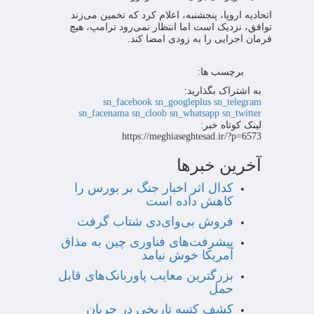
اتحادیه اروپا، پنجشنبه، اعلام کرد که تخمین می‌زند
توافق، نزدیک است اما انتظار نمی‌رود ترامپ، هیچ
فرمان اجرایی را به زودی امضا کند.
برچسب ها:
به اشتراک بگذارید:
sn_facebook
sn_googleplus
sn_telegram
sn_facenama
sn_cloob
sn_whatsapp
sn_twitter
لینک کوتاه خبر:
https://meghiaseghtesad.ir/?p=6573
آخرین خبرها
کدال اثر اخبار جنگ بر بورس را
کاهش داده است
فروش بی‌وای‌دی شتاب گرفت
پیشرفت‌های فناوری چین به مذاق
آمریکا خوش نیامد
بزرگترین معایب پاوربانک‌های قابل
حمل
کشف کتیبه تاریخی در جریان