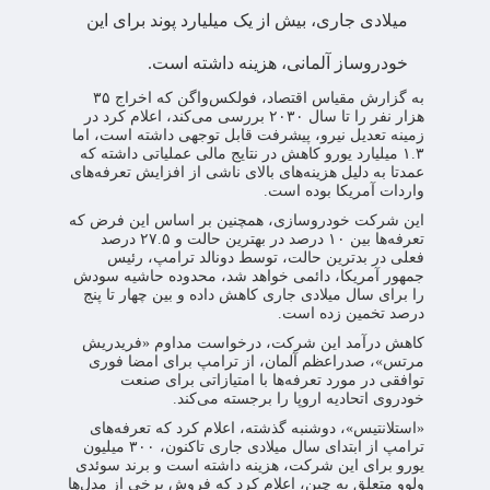
میلادی جاری، بیش از یک میلیارد پوند برای این
خودروساز آلمانی، هزینه داشته است.
به گزارش مقیاس اقتصاد، فولکس‌واگن که اخراج ۳۵
هزار نفر را تا سال ۲۰۳۰ بررسی می‌کند، اعلام کرد در
زمینه تعدیل نیرو، پیشرفت قابل توجهی داشته است، اما
۱.۳ میلیارد یورو کاهش در نتایج مالی عملیاتی داشته که
عمدتا به دلیل هزینه‌های بالای ناشی از افزایش تعرفه‌های
واردات آمریکا بوده است.
این شرکت خودروسازی، همچنین بر اساس این فرض که
تعرفه‌ها بین ۱۰ درصد در بهترین حالت و ۲۷.۵ درصد
فعلی در بدترین حالت، توسط دونالد ترامپ، رئیس
جمهور آمریکا، دائمی خواهد شد، محدوده حاشیه سودش
را برای سال میلادی جاری کاهش داده و بین چهار تا پنج
درصد تخمین زده است.
کاهش درآمد این شرکت، درخواست مداوم «فریدریش
مرتس»، صدراعظم آلمان، از ترامپ برای امضا فوری
توافقی در مورد تعرفه‌ها با امتیازاتی برای صنعت
خودروی اتحادیه اروپا را برجسته می‌کند.
«استلانتیس»، دوشنبه گذشته، اعلام کرد که تعرفه‌های
ترامپ از ابتدای سال میلادی جاری تاکنون، ۳۰۰ میلیون
یورو برای این شرکت، هزینه داشته است و برند سوئدی
ولوو متعلق به چین، اعلام کرد که فروش برخی از مدل‌ها