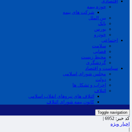
اقتصادی
حوزه بیمه
شرکت های بیمه
بین الملل
بانک
بورس
خودرو
اجتماعی
سلامت
قضایی
محیط زیست
گردشگری
سیاست و اقتصاد
مجلس شورای اسلامی
دولت
احزاب و تشکل ها
ائتلاف
ائتلاف های نیروهای انقلاب اسلامی
کانون بیمه شورای ائتلاف
Toggle navigation
کد خبر:
6952 |
اخبار ویژه
|