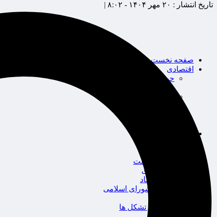
تاریخ انتشار :
۲۰ مهر ۱۴۰۴ - ۸:۰۲ |
صفحه نخست
اقتصادی
حوزه بیمه
شرکت های بیمه
بین الملل
بانک
بورس
خودرو
اجتماعی
سلامت
قضایی
محیط زیست
گردشگری
سیاست و اقتصاد
مجلس شورای اسلامی
دولت
احزاب و تشکل ها
ائتلاف