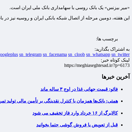
«میر بیزنس» یک بانک روسی با سهامداری بانک ملی ایران است.
این هفته، دومین مرحله از اتصال شبکه بانکی ایران و روسیه نیز در 
برچسب ها:
به اشتراک بگذارید:
oogleplus
sn_telegram
sn_facenama
sn_cloob
sn_whatsapp
sn_twitter
لینک کوتاه خبر:
https://meghiaseghtesad.ir/?p=6173
آخرین خبرها
فائو: قیمت جهانی غذا در اوج ۳ ساله ماند
همتی: بانک‌ها همزمان با کنترل نقدینگی بر تأمین مالی تولید تمر
کالابرگ از ۱۶ خرداد وارد فاز تخفیف می شود
قبل از تعویض یا فروش گوشی حتما بخوانید