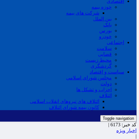
اقتصادی
حوزه بیمه
شرکت های بیمه
بین الملل
بانک
بورس
خودرو
اجتماعی
سلامت
قضایی
محیط زیست
گردشگری
سیاست و اقتصاد
مجلس شورای اسلامی
دولت
احزاب و تشکل ها
ائتلاف
ائتلاف های نیروهای انقلاب اسلامی
کانون بیمه شورای ائتلاف
Toggle navigation
کد خبر:
6173 |
اخبار ویژه
|