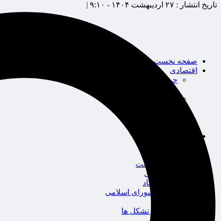
تاریخ انتشار :
۲۷ اردیبهشت ۱۴۰۴ - ۹:۱۰ |
صفحه نخست
اقتصادی
حوزه بیمه
شرکت های بیمه
بین الملل
بانک
بورس
خودرو
اجتماعی
سلامت
قضایی
محیط زیست
گردشگری
سیاست و اقتصاد
مجلس شورای اسلامی
دولت
احزاب و تشکل ها
ائتلاف