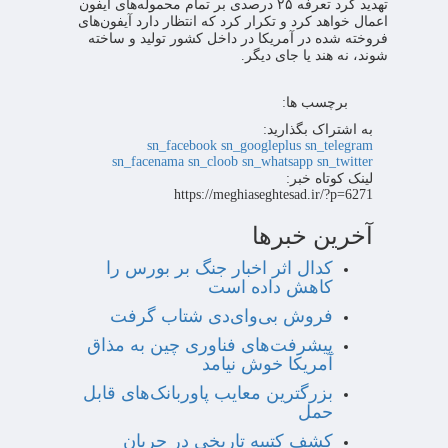
تهدید کرد تعرفه ۲۵ درصدی بر تمام محموله‌های آیفون
اعمال خواهد کرد و تکرار کرد که انتظار دارد آیفون‌های
فروخته شده در آمریکا در داخل کشور تولید و ساخته
شوند، نه هند یا جای دیگر.
برچسب ها:
به اشتراک بگذارید:
sn_facebook
sn_googleplus
sn_telegram
sn_facenama
sn_cloob
sn_whatsapp
sn_twitter
لینک کوتاه خبر:
https://meghiaseghtesad.ir/?p=6271
آخرین خبرها
کدال اثر اخبار جنگ بر بورس را
کاهش داده است
فروش بی‌وای‌دی شتاب گرفت
پیشرفت‌های فناوری چین به مذاق
آمریکا خوش نیامد
بزرگترین معایب پاوربانک‌های قابل
حمل
کشف کتیبه تاریخی در جریان