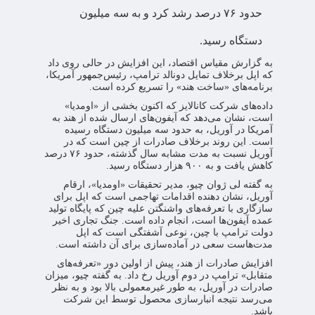
حدود ۷۶ درصد رشد کرد و به سه میلیون
دستگاه رسید.
به گزارش مقیاس اقتصاد، این افزایش در حالی روی داد
که اپل برخلاف تمایل دونالد ترامپ، رئیس‌جمهور آمریکا،
برنامه‌های «ساخت هند» را تسریع کرده است.
داده‌های شرکت کانالایز که اکنون بخشی از «اومدیا»
است، نشان می‌دهد که آیفون‌های ارسال شده از هند به
آمریکا در آوریل، به حدود سه میلیون دستگاه رسیده
است. این روند برخلاف صادرات از چین است که در
آوریل نسبت به مدت مشابه سال گذشته، حدود ۷۶ درصد
کاهش یافت و به ۹۰۰ هزار دستگاه رسید.
به گفته لی ژوان چیو، مدیر تحقیقات «اومدیا»، ارقام
آوریل، نشان دهنده اقدامات تهاجمی است که اپل برای
سازگاری با تعرفه‌های واشنگتن علیه چین که پایگاه تولید
عمده آیفون‌ها است، انجام داده است. جنگ تجاری اخیر
دولت ترامپ با چین، نوعی آشفتگی است که اپل
مدت‌هاست سعی در آماده‌سازی برای آن داشته است.
افزایش صادرات از هند، پیش از اولین دور «تعرفه‌های
متقابل» ترامپ در دوم آوریل رخ داد. به گفته چیو، میزان
صادرات در آوریل، به طور غیرمعمولی بالا بود و به نظر
می‌رسد نتیجه انبارسازی محصول توسط این شرکت
باشد.