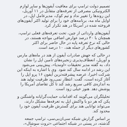
تصمیم دولت ترامپ برای معافیت آیفون‌ها و سایر لوازم
الکترونیکی مصرفی از تعرفه‌های متقابل در ۱۱ آوریل،
این روندها را تغییر نداد و تیم کوک، مدیرعامل اپل، در
اوایل ماه مه، برنامه‌های خود را برای تولید اکثر آیفون‌های
فروخته شده در آمریکا در هند تکرار کرد.
آیفون‌های وارداتی از چین، تحت تعرفه‌های فعلی ترامپ،
همچنان با ۳۰ درصد عوارض اضافی مواجه هستند، در
حالی که نرخ تعرفه پایه در حال حاضر برای اکثر
کشورهای دیگر از جمله هند، ۱۰ درصد است.
در حالی که جهش صادرات آیفون از هند در ماه‌های مارس
و آوریل، انعطاف‌پذیری زنجیره‌های تامین اپل را نشان
داد، به گفته‌ مدیر تحقیقات «اومدیا»، پیش‌بینی می‌شود
این رشد در ادامه‌ سال کند شود. وی با اشاره به اینکه این
شرکت اخیرا، عرضه‌ پیشرفته‌ترین آیفون ۱۶ پرو اپل را
آغاز کرده است، گفت: انتظار نمی‌رود ظرفیت تولید هند
به اندازه‌ی کافی سریع رشد کند تا کل تقاضای آمریکا را
پوشش دهد. هنوز خیلی زود است.
تحلیلگران می‌گویند که اقدامات حمایت‌گرایانه واشنگتن و
پکن که هر دو با واکنش اپل به تعرفه‌ها مشکل دارند،
می‌تواند توانایی هند برای گسترش ظرفیت آیفون خود را
محدود کند.
بر اساس گزارش شبکه سی‌ان‌بی‌سی، ترامپ جمعه
گذشته، در پستی در شبکه اجتماعی «تروث سوشال»،