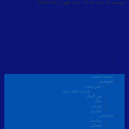
پنجشنبه, ۱۵ مرداد ۱۴۰۵ / بعد از ظهر /
|
2026-08-06
صفحه نخست
اقتصادی
حوزه بیمه
شرکت های بیمه
بین الملل
بانک
بورس
خودرو
اجتماعی
سلامت
قضایی