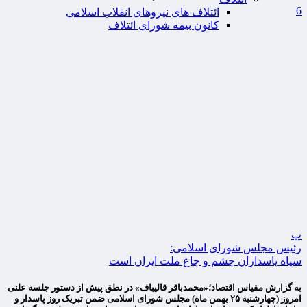
6
ائتلاف های نیروهای انقلاب اسلامی
کانون بیمه شورای ائتلاف
پ
رئیس مجلس شورای اسلامی:
سپاه پاسداران چشم و چاغ ملت ایران است
به گزارش مقیاس اقتصاد؛«محمدباقر قالیباف» در نطق پیش از دستور جلسه علنی
امروز (چهارشنبه ۲۵ بهمن ماه) مجلس شورای اسلامی ضمن تبریک روز پاسدار و