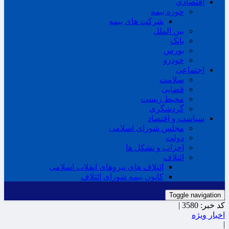
اقتصادی
حوزه بیمه
شرکت های بیمه
بین الملل
بانک
بورس
خودرو
اجتماعی
سلامت
قضایی
محیط زیست
گردشگری
سیاست و اقتصاد
مجلس شورای اسلامی
دولت
احزاب و تشکل ها
ائتلاف
ائتلاف های نیروهای انقلاب اسلامی
کانون بیمه شورای ائتلاف
Toggle navigation
کد خبر:
3580 |
اخبار ویژه
|