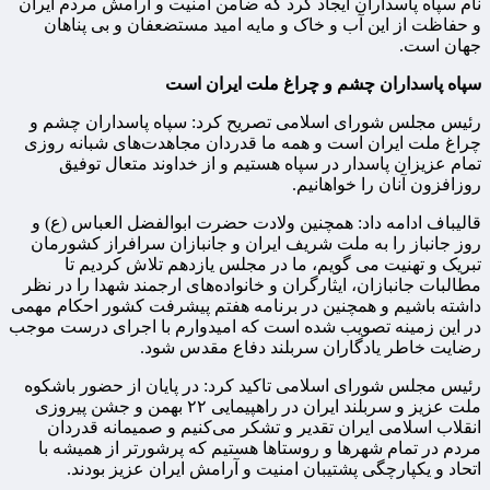
نام سپاه پاسداران ایجاد کرد که ضامن امنیت و آرامش مردم ایران
و حفاظت از این آب و خاک و مایه امید مستضعفان و بی پناهان
جهان است.
سپاه پاسداران چشم و چراغ ملت ایران است
رئیس مجلس شورای اسلامی تصریح کرد: سپاه پاسداران چشم و
چراغ ملت ایران است و همه ما قدردان مجاهدت‌های شبانه روزی
تمام عزیزان پاسدار در سپاه هستیم و از خداوند متعال توفیق
روزافزون آنان را خواهانیم.
قالیباف ادامه داد: همچنین ولادت حضرت ابوالفضل العباس (ع) و
روز جانباز را به ملت شریف ایران و جانبازان سرافراز کشورمان
تبریک و تهنیت می گویم، ما در مجلس یازدهم تلاش کردیم تا
مطالبات جانبازان، ایثارگران و خانواده‌های ارجمند شهدا را در نظر
داشته باشیم و همچنین در برنامه هفتم پیشرفت کشور احکام مهمی
در این زمینه تصویب شده است که امیدوارم با اجرای درست موجب
رضایت خاطر یادگاران سربلند دفاع مقدس شود.
رئیس مجلس شورای اسلامی تاکید کرد: در پایان از حضور باشکوه
ملت عزیز و سربلند ایران در راهپیمایی ۲۲ بهمن و جشن پیروزی
انقلاب اسلامی ایران تقدیر و تشکر می‌کنیم و صمیمانه قدردان
مردم در تمام شهرها و روستاها هستیم که پرشورتر از همیشه با
اتحاد و یکپارچگی پشتیبان امنیت و آرامش ایران عزیز بودند.