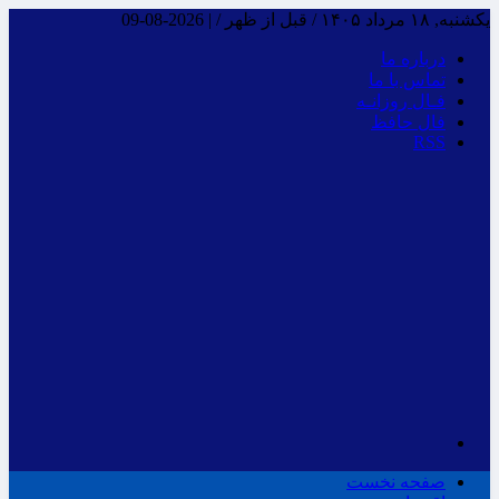
یکشنبه, ۱۸ مرداد ۱۴۰۵ / قبل از ظهر /
|
2026-08-09
درباره ما
تماس با ما
فـال روزانـه
فال حافظ
RSS
صفحه نخست