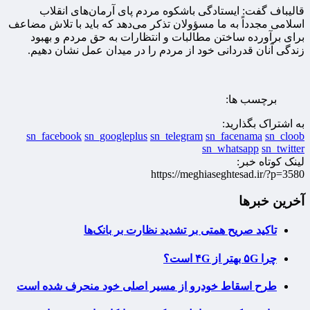
قالیباف گفت: ایستادگی باشکوه مردم پای آرمان‌های انقلاب
اسلامی مجدداً به ما مسؤولان تذکر می‌دهد که باید با تلاش مضاعف
برای برآورده ساختن مطالبات و انتظارات به حق مردم و بهبود
زندگی آنان قدردانی خود از مردم را در میدان عمل نشان دهیم.
برچسب ها:
به اشتراک بگذارید:
sn_facebook
sn_googleplus
sn_telegram
sn_facenama
sn_cloob
sn_whatsapp
sn_twitter
لینک کوتاه خبر:
https://meghiaseghtesad.ir/?p=3580
آخرین خبرها
تاکید صریح همتی بر تشدید نظارت بر بانک‌ها
چرا ۵G بهتر از ۴G است؟
طرح اسقاط خودرو از مسیر اصلی خود منحرف شده است