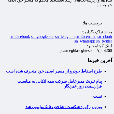
بنیان‌ها و زیرساخت‌های رشد اقتصادی محکم به مسیر خود ادامه
خواهد داد.
برچسب ها:
به اشتراک بگذارید:
sn_facebook
sn_googleplus
sn_telegram
sn_facenama
sn_cloob
sn_whatsapp
sn_twitter
لینک کوتاه خبر:
https://meghiaseghtesad.ir/?p=4260
آخرین خبرها
طرح اسقاط خودرو از مسیر اصلی خود منحرف شده است
پیام تبریک مدیرعامل شرکت بیمه اتکایی به مناسبت
فرارسیدن روز خبرنگار
تست
بورس رکورد شکست؛ شاخص ۵.۵ میلیونی شد