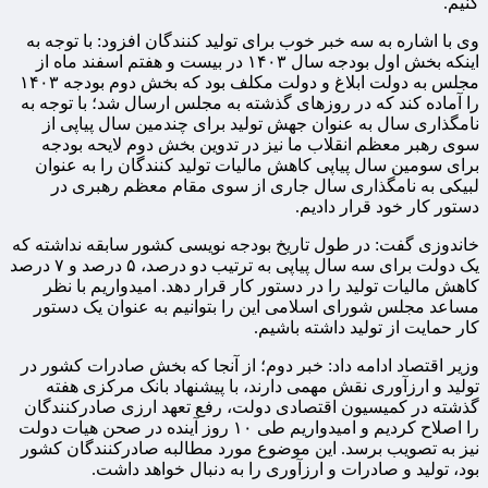
کنیم.
وی با اشاره به سه خبر خوب برای تولید کنندگان افزود: با توجه به
اینکه بخش اول بودجه سال ۱۴۰۳ در بیست و هفتم اسفند ماه از
مجلس به دولت ابلاغ و دولت مکلف بود که بخش دوم بودجه ۱۴۰۳
را آماده کند که در روزهای گذشته به مجلس ارسال شد؛ با توجه به
نامگذاری سال به عنوان جهش تولید برای چندمین سال پیاپی از
سوی رهبر معظم انقلاب ما نیز در تدوین بخش دوم لایحه بودجه
برای سومین سال پیاپی کاهش مالیات تولید کنندگان را به عنوان
لبیکی به نامگذاری سال جاری از سوی مقام معظم رهبری در
دستور کار خود قرار دادیم.
خاندوزی گفت: در طول تاریخ بودجه نویسی کشور سابقه نداشته که
یک دولت برای سه سال پیاپی به ترتیب دو درصد، ۵ درصد و ۷ درصد
کاهش مالیات تولید را در دستور کار قرار دهد. امیدواریم با نظر
مساعد مجلس شورای اسلامی این را بتوانیم به عنوان یک دستور
کار حمایت از تولید داشته باشیم.
وزیر اقتصاد ادامه داد: خبر دوم؛ از آنجا که بخش صادرات کشور در
تولید و ارزآوری نقش مهمی دارند، با پیشنهاد بانک مرکزی هفته
گذشته در کمیسیون اقتصادی دولت، رفع تعهد ارزی صادرکنندگان
را اصلاح کردیم و امیدواریم طی ۱۰ روز آینده در صحن هیات دولت
نیز به تصویب برسد. این موضوع مورد مطالبه صادرکنندگان کشور
بود، تولید و صادرات و ارزآوری را به دنبال خواهد داشت.