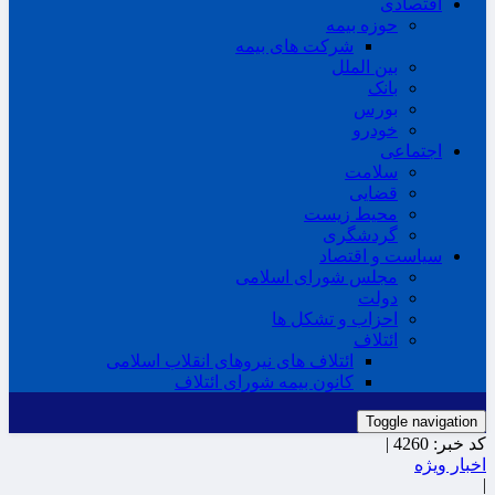
اقتصادی
حوزه بیمه
شرکت های بیمه
بین الملل
بانک
بورس
خودرو
اجتماعی
سلامت
قضایی
محیط زیست
گردشگری
سیاست و اقتصاد
مجلس شورای اسلامی
دولت
احزاب و تشکل ها
ائتلاف
ائتلاف های نیروهای انقلاب اسلامی
کانون بیمه شورای ائتلاف
Toggle navigation
کد خبر:
4260 |
اخبار ویژه
|