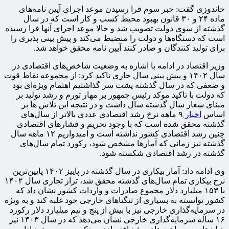
خاندوزی گفت: خبر سوم فرا رسیدن موعد اجرای آیین نامه‌های
ماده ۲۴ و ۳۰ قانون بهبود محیط کسب و کار است که در سال
گذشته از سوی دولت تصویب شد و حالا موعد اجرای آنها فرا رسیده
است که دستگاه‌ها و دولت را منضبط می‌کند و پیش بینی پذیری را
برای تولید کنندگان و صادر کنند آیین نامه محقق خواهد شد.
وزیر اقتصاد در ادامه با اشاره به وضعیت شاخص‌های اقتصادی در
سال ۱۴۰۲ و پیش بینی سال جاری تاکید کرد: از مجموعه نقاط قوت
و ضعفی که در سال گذشته پشت سر گذاشتیم اهتمام ویژه‌ای بود
که دولت با تاکید موکد رئیس جمهور بر مهار تورم و رشد تولید بر
مبنای شعار سال گذشته سال داشت و در نتیجه این تلاش ها بر
اساس
اخبار
۹ ماهه نرخ رشد اقتصادی عددی بالاتر از سال‌های
گذشته محقق شده است که با وجود تحریم و فشارهای اقتصادی
چنین رشد اقتصادی کشور نداشته است و امیدواریم ۱۲ ماهه سال
گذشته نیز زمانی که آمارها مشخص شود، رکورد تمام سال‌های
گذشته در رشد اقتصادی شکسته شود.
وی ادامه داد: آمار بیکاری در سال گذشته در پاییز ۱۴۰۲ پایین‌ترین
نرخ بیکاری تمام سال‌های گذشته محقق شد، تراز تجاری سال ۱۴۰۲
با ۱۵۳ میلیارد دلار مجموع صادرات و واردات کشور نشان داد که
کشور توانسته به بسیاری از تنگناهای خارجی خود غلبه کند و به ویژه
در سرمایه‌گذاری خارجی نیز با بیش از پنج و نیم میلیارد دلار رکورد
۱۶ ساله سرمایه‌گذاری خارجی نشان می‌دهد که در سال ۱۴۰۳ نیز