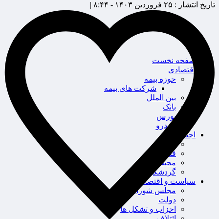
تاریخ انتشار :
۲۵ فروردین ۱۴۰۳ - ۸:۴۴ |
صفحه نخست
اقتصادی
حوزه بیمه
شرکت های بیمه
بین الملل
بانک
بورس
خودرو
اجتماعی
سلامت
قضایی
محیط زیست
گردشگری
سیاست و اقتصاد
مجلس شورای اسلامی
دولت
احزاب و تشکل ها
ائتلاف