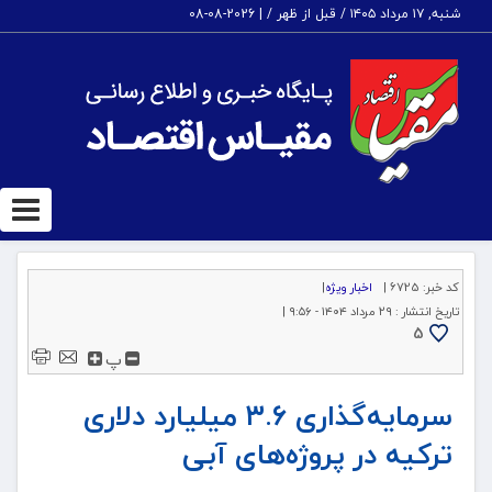
شنبه, ۱۷ مرداد ۱۴۰۵ / قبل از ظهر /
|
2026-08-08
ggle
tion
کد خبر:
6725 |
اخبار ویژه
|
تاریخ انتشار :
۲۹ مرداد ۱۴۰۴ - ۹:۵۶ |
5
پ
سرمایه‌گذاری ۳.۶ میلیارد دلاری
ترکیه در پروژه‌های آبی