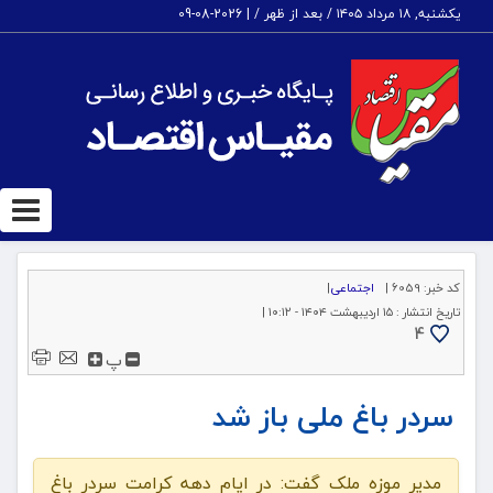
یکشنبه, ۱۸ مرداد ۱۴۰۵ / بعد از ظهر /
|
2026-08-09
ggle
tion
کد خبر:
6059 |
اجتماعی
|
تاریخ انتشار :
۱۵ اردیبهشت ۱۴۰۴ - ۱۰:۱۲ |
4
پ
سردر باغ ملی باز شد
مدیر موزه ملک گفت: در ایام دهه کرامت سردر باغ