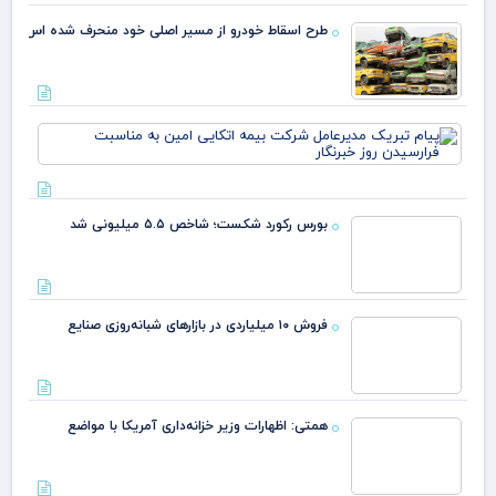
طرح اسقاط خودرو از مسیر اصلی خود منحرف شده اس
پیا
تبر
مدی
شر
بیم
بورس رکورد شکست؛ شاخص ۵.۵ میلیونی شد
اتک
امی
فروش ۱۰
میلیاردی در
بازارهای
هم
شبانه‌روزی
اظه
صنایع
وزی
خزا
آمر
کدال اثر اخبار
مو
جنگ بر بورس را