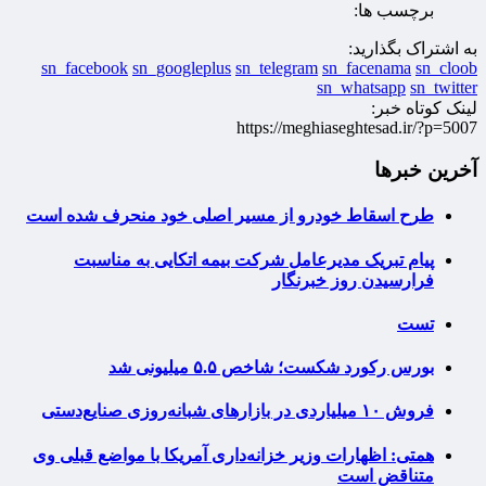
برچسب ها:
به اشتراک بگذارید:
sn_facebook
sn_googleplus
sn_telegram
sn_facenama
sn_cloob
sn_whatsapp
sn_twitter
لینک کوتاه خبر:
https://meghiaseghtesad.ir/?p=5007
آخرین خبرها
طرح اسقاط خودرو از مسیر اصلی خود منحرف شده است
پیام تبریک مدیرعامل شرکت بیمه اتکایی به مناسبت
فرارسیدن روز خبرنگار
تست
بورس رکورد شکست؛ شاخص ۵.۵ میلیونی شد
فروش ۱۰ میلیاردی در بازارهای شبانه‌روزی صنایع‌دستی
همتی: اظهارات وزیر خزانه‌داری آمریکا با مواضع قبلی وی
متناقض است