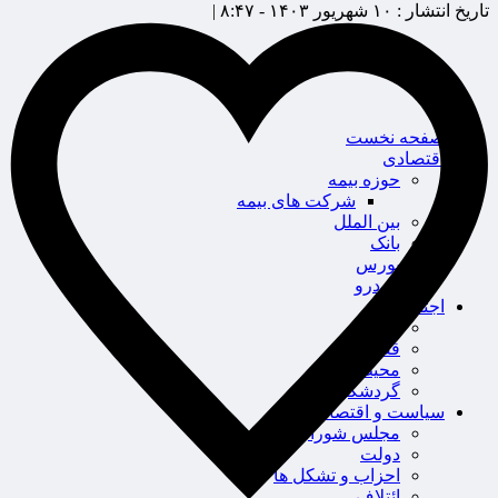
تاریخ انتشار :
۱۰ شهریور ۱۴۰۳ - ۸:۴۷ |
صفحه نخست
اقتصادی
حوزه بیمه
شرکت های بیمه
بین الملل
بانک
بورس
خودرو
اجتماعی
سلامت
قضایی
محیط زیست
گردشگری
سیاست و اقتصاد
مجلس شورای اسلامی
دولت
احزاب و تشکل ها
ائتلاف