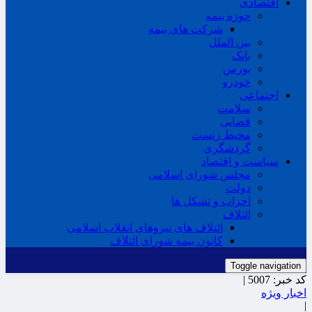
اقتصادی
حوزه بیمه
شرکت های بیمه
بین الملل
بانک
بورس
خودرو
اجتماعی
سلامت
قضایی
محیط زیست
گردشگری
سیاست و اقتصاد
مجلس شورای اسلامی
دولت
احزاب و تشکل ها
ائتلاف
ائتلاف های نیروهای انقلاب اسلامی
کانون بیمه شورای ائتلاف
Toggle navigation
کد خبر:
5007 |
اخبار ویژه
|