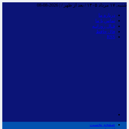
شنبه, ۱۷ مرداد ۱۴۰۵ / بعد از ظهر /
|
2026-08-08
درباره ما
تماس با ما
فـال روزانـه
فال حافظ
RSS
صفحه نخست