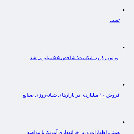
تست
بورس رکورد شکست؛ شاخص ۵.۵ میلیونی شد
فروش ۱۰ میلیاردی در بازارهای شبانه‌روزی صنایع
همتی: اظهارات وزیر خزانه‌داری آمریکا با مواضع