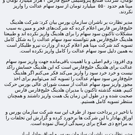
تومان، شرکت صنایع پتروشیمی خلیج فارس ۳ هزار میلیارد تومان و
مپنا هم حدود ۵۵۰ میلیارد تومان از سود سهام عدالت را واریز
نکردند.
مدیر نظارت بر ناشران سازمان بورس بیان کرد: شرکت هلدینگ
خلیج‌فارس فارس اعلام کرده که شرکت‌های فجر و مبین به سبب
مشکلات تاکنون سود سهام را برای هلدینگ واریز نکرده اند و طبیعتا
هلدینگ خلیج‌فارس هم نتوانسته سود سهام عدالت را به شکل کامل
تسویه کند شرکت مپنا هم اعلام کرده از وزارت نیرو طلبکار است
به همین دلیل سود سهام عدالت را کامل واریز نکرده است.
وی افزود: رقم اصلی و با اهمیت باقی‌مانده جهت واریز سود سهام
عدالت برای هلدینگ خلیج‌فارس است که این هلدینگ حسابش راکد
نیست و خرد خرد سود را واریز می‌کند فکر می‌کنم اگر هلدینگ
خلیج‌فارس سود سهام عدالت را تسویه کند می‌توانیم برای اخذ
مجوز واریز سود سهام عدالت از سمت شورای عالی بورس حرکت
کنیم. هفته گذشته تاکنون با مدیران هلدینگ خلیج‌فارس فارس
صحبت شده و در طول این زمان یک همت واریز داشتند و همچنان
منتظر تسویه کامل هستیم.
با تاخیر در پرداخت سود از طرف این سه شرکت سازمان بورس و
اوراق بهادار با این شرکت ها برخورد کرده و گزارش این تخلفات را
به مراجع ذی صلاح برای رسیدگی ارسال نموده است.
مدیر نظارت بر ناشران سازمان بورس و اوراق بهادار ابراز