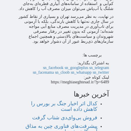
کم‌آبی و استفاده از سامانه‌های آبیاری قطره‌ای به‌جای
شلنگ یا آب‌پاش می‌توان میزان مصرف آب را کاهش داد.
در نهایت، به نظر می‌رسد تهران و بسیاری از نقاط کشور
در سال جاری نه‌تنها با کاهش بارندگی، بلکه با آزمونی
برای تاب‌آوری در مدیریت مصرف منابع آبی مواجه
شده‌اند؛ آزمونی که بدون تغییر در رفتار مصرفی
شهروندان و سیاست‌های بالادستی و همچنین اجماع
سازمان‌های ذی‌ربط عبور از آن دشوار خواهد بود.
برچسب ها:
به اشتراک بگذارید:
sn_facebook
sn_googleplus
sn_telegram
sn_facenama
sn_cloob
sn_whatsapp
sn_twitter
لینک کوتاه خبر:
https://meghiaseghtesad.ir/?p=6489
آخرین خبرها
کدال اثر اخبار جنگ بر بورس را
کاهش داده است
فروش بی‌وای‌دی شتاب گرفت
پیشرفت‌های فناوری چین به مذاق