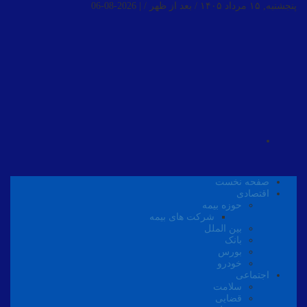
پنجشنبه, ۱۵ مرداد ۱۴۰۵ / بعد از ظهر /
|
2026-08-06
صفحه نخست
اقتصادی
حوزه بیمه
شرکت های بیمه
بین الملل
بانک
بورس
خودرو
اجتماعی
سلامت
قضایی