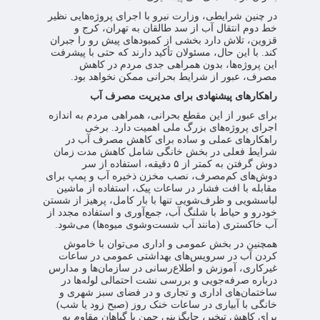
در چنین شرایطی، وزارت نیرو با اجرای پروژه‌هایی نظیر
خط دوم انتقال آب از سد طالقان به تهران، کرج و
قزوین، تلاش دارد بخشی از کمبودهای پیش رو را جبران
کند. با این حال، مسئولان تأکید دارند که حتی با پیشرفت
این پروژه‌ها، بدون همراهی جدی مردم در کاهش
مصرف، عبور از شرایط بحرانی ممکن نخواهد بود.
راهکارهای پیشنهادی برای مدیریت مصرف آب
برای عبور از این مقطع بحرانی، همراهی مردم به اندازه
اجرای پروژه‌های بزرگ ملی اهمیت دارد. برخی
راهکارهای عملی و ساده برای کاهش مصرف آب در
شرایط فعلی در بخش خانگی شامل کاهش مدت زمان
دوش گرفتن به کمتر از ۵ دقیقه، استفاده از سر
دوش‌های کم‌مصرف، نصب مخزن ذخیره آب و پمپ برای
مقابله با افت فشار در ساعات پیک، استفاده از ماشین
لباسشویی و ظرف‌شویی تنها با بار کامل، پرهیز از شستن
خودرو و حیاط با شلنگ آب، جمع‌آوری و استفاده مجدد از
آب خاکستری (مانند آب شست‌وشوی میوه‌ها) می‌شود.
همچنین در بخش عمومی و اداری می‌توان با خاموش
کردن آب در سرویس‌های بهداشتی عمومی در ساعات
غیرکاری، آموزش و اطلاع‌رسانی در سازمان‌ها و مدارس
درباره صرفه‌جویی و بررسی نشت احتمالی لوله‌ها در
ساختمان‌های اداری و تجاری و در فضای سبز شهری و
خانگی با آبیاری در ساعات خنک روز (صبح زود یا شب)
برای کاهش تبخیر، جایگزینی چمن با گیاهان مقاوم به