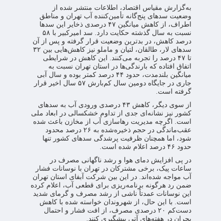
به‌گزارش مقیاس اقتصاد، اطلاعات منتشر شده از
وضعیت سدهای پنج‌گانه تأمین‌کننده آب تهران و مناطق
اطراف، از کاهش میانگین ۴۷ درصدی ذخایر این سدها
نسبت به سال گذشته حکایت دارد. سد امیرکبیر با ۵۸
درصد کاهش، در بدترین وضعیت قرار گرفته و پس از آن
سدهای لار، طالقان، لتیان و ماملو نیز کاهش‌هایی بین ۳۲
تا ۴۷ درصد را تجربه می‌کنند. این کاهش در شرایطی
اتفاق افتاده که بارندگی‌ها در استان تهران نسبت به
میانگین بلندمدت، حدود ۴۴ درصد کمتر بوده و سال آبی
جاری در جایگاه دومین سال کم‌بارش ۵۷ سال اخیر قرار
گرفته است.
از سوی دیگر، کاهش ۴۳ درصدی ورودی آب به سدهای
کشور نیز نشانه‌ای جدی از تداوم خشکسالی در ابعاد ملی
است. اگرچه مدیریت رهاسازی آب از مخازن باعث شده
عقب‌ماندگی در حجم ذخیره‌شده به ۲۶ درصد محدود
شود، اما همچنان ظرفیت پرشدگی سدهای کشور تنها
حدود ۴۶ درصد اعلام شده است.
در پی افزایش دمای هوا و رشد ناگهانی مصرف در
ساعات پیک، برخی مشترکان در تهران با نوسانات فشار
آب مواجه شده‌اند. در این بین شرکت آبفای استان تهران
ضمن رد هرگونه برنامه‌ریزی برای قطعی آب، اعلام کرده
این نوسانات عمدتاً ناشی از رشد مصرف و گرمای شدید
است. با این حال، از شهروندان خواسته شده با کاهش
دست‌کم ۲۰ درصدی مصرف، از افت فشار و احتمال
بحران در هفته‌های آتی پیشگیری کنند.