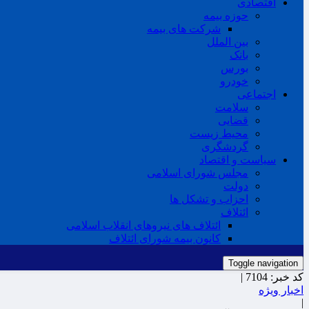
اقتصادی
حوزه بیمه
شرکت های بیمه
بین الملل
بانک
بورس
خودرو
اجتماعی
سلامت
قضایی
محیط زیست
گردشگری
سیاست و اقتصاد
مجلس شورای اسلامی
دولت
احزاب و تشکل ها
ائتلاف
ائتلاف های نیروهای انقلاب اسلامی
کانون بیمه شورای ائتلاف
Toggle navigation
کد خبر:
7104 |
اخبار ویژه
|