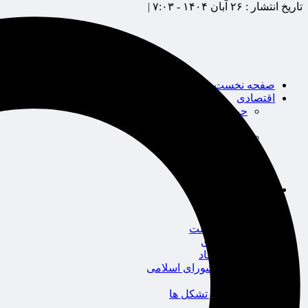
تاریخ انتشار :
۲۶ آبان ۱۴۰۴ - ۷:۰۳ |
صفحه نخست
اقتصادی
حوزه بیمه
شرکت های بیمه
بین الملل
بانک
بورس
خودرو
اجتماعی
سلامت
قضایی
محیط زیست
گردشگری
سیاست و اقتصاد
مجلس شورای اسلامی
دولت
احزاب و تشکل ها
ائتلاف