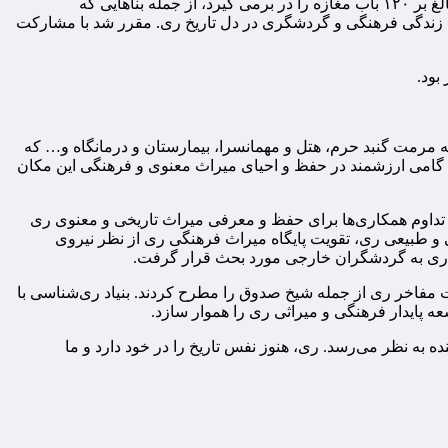
جوانی فعال و کارآمد است که از اول وقت تا پایان مرا همراهی کرد. کاروانسرای دوقلو در بازار ری و نیز خود بازار تاریخی و قدیمی ری که بالغ بر ۱۲۰ باب مغازه را در برمی گیرد، از جمله بناهایی که
 زندگی فرهنگی و گردشگری در دل تاریخ ری. مقرر شد با مشارکت
بود.
 مرمت گنبد حرم، هتل و مهمانسرا، بیمارستان و درمانگاه و… که
، گامی ارزشمند در حفظ و احیای میراث معنوی و فرهنگی این مکان
 تداوم همکاری‌ها برای حفظ و معرفی میراث تاریخی و معنوی ری
 طبیعی ری، تقویت پایگاه میراث فرهنگی ری از نظر نیروی
ی ری به گردشگران خارجی مورد بحث قرار گرفت.
فاخر ری از جمله شیخ صدوق را مطرح کردند. بنیاد ری‌شناسی با
ایدار فرهنگی و میراثی ری را هموار سازد.
ه به نظر می‌رسد. ری، هنوز نفس تاریخ را در خود دارد و ما