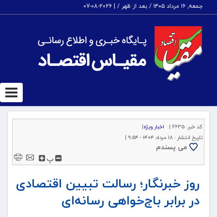
جمعه, ۱۶ مرداد ۱۴۰۵ / بعد از ظهر /
|
2026-08-07
ggle
tion
کد خبر:
6635 |
اخبار ویژه
|
تاریخ انتشار :
۱۸ مرداد ۱۴۰۴ - ۹:۵۴ |
می پسندم
پ
روز خبرنگار؛ رسالت تبیین اقتصادی
در برابر باج‌خواهی رسانه‌ای