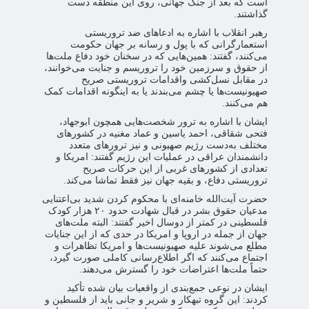
است که بعد از جنگ جهانی، روی این منطقه دست
گذاشتند.
رهبر انقلاب با اشاره به ادعاهای ضد تروریستی
استعمارگرانی که با پول و رسانه بر جهان حکومت
می‌کنند، گفتند: همین‌هایی که در سخنان خود دفاع ملت‌ها
از حقوق و سرزمین خود را تروریسم و جنایت می‌خوانند،
در مقابل نسل‌کشی واقدامات تروریستی صریح
صهیونیست‌ها یا چشم می‌بندند یا به اینگونه اقدامات کمک
هم می‌کنند.
ایشان با اشاره به ترور شخصت‌هایی همچون ابوجهاد،
فتحی شقاقی، احمد یاسین و عماد مغنیه در کشورهای
مختلف به‌دست رژیم صهیونی و نیز ترورهای متعدد
دانشمندان عراقی در عملیات این رژیم گفتند: امریکا و
تعدادی از کشورهای غربی از این حرکات صریح
تروریستی دفاع، و بقیه جهان نیز فقط تماشا می‌کند.
حضرت آیت‌الله خامنه‌ای با محکوم کردن شدید بی‌اعتنایی
مدعیان حقوق بشر در قبال شهادت حدود ۲۰ هزار کودک
فلسطینی در کمتر از دوسال اخیر گفتند: البته ملت‌های
جهان از جمله در اروپا و امریکا در حدی که از این جنایات
مطلع می‌شوند علیه صهیونیست‌ها و امریکا تظاهرات و
اجتماع می‌کنند که اگر اطلاع‌رسانی کاملی صورت گیرد،
حتماً ملت‌ها اعتراضات خود را گسترش می‌دهند.
ایشان در نوعی جمع‌بندی از واقعیات بیان شده تأکید
کردند: این گروه تبهکار و شریر و جانی باید از فلسطین و