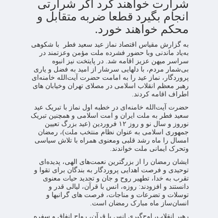
شرارت خواهند کرد اگر شرارتی
انجام بگیرد قطعا ضربه متقابل و
محکم خواهند خورد.
به گزارش مقیاس اقتصاد نماز عید سعید فطر با شکوهی
به‌یاد ماندنی وبا حضور فشرده ملت مؤمن وعزتمند در
سراسر میهن عزیز اقامه شد. در پایتخت نیز انبوه
بی‌شمار مردم، با دلهایی سرشار از امید به فضل و یاری
پروردگار، نماز عید را به امامت حضرت آیت‌الله خامنه‌ای
رهبر معظم انقلاب اسلامی در مصلای تهران وخیابان های
اطراف اقامه کردند.
حضرت آیت‌الله خامنه‌ای در خطبه اول نماز با تبریک عید
سعید فطر به ملت ایران و امت اسلامی و همچنین تبریک
نوروز و سال نو و روز ۱۲ فروردین (عید بزرگ تعیین
جمهوری اسلامی به عنوان نظام منتخب ملت)، رمضان
امسال را ماه رشد قلبی ومعنوی همراه با تلاش سیاسی
وتحرک ایمانی ملت خواندند.
ایشان رمضان را از بزرگترین نعمت‌های الهی، پدیده‌ای
توحیدی و فرصت اهدایی پروردگار به بندگان برای تقوا و
تقرب به خدا، تطهیر روح و جان و تجدید حیات معنوی
دانستند و افزودند: روزه، انس با قرآن، لیالی قدر و
توسلات و تضرعات و مناجات، فرصت های گرانبها و
انسان‌ساز ماه مبارک رمضان است.
رهبر انقلاب، اوج‌گیری انس با قرآن، رواج انفاق و سفره