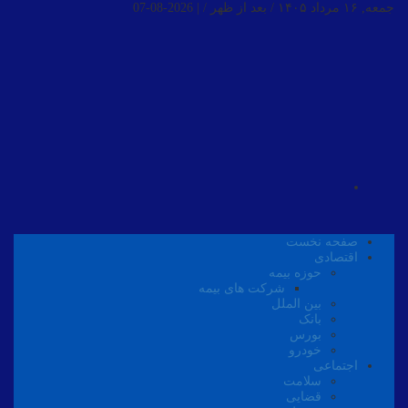
جمعه, ۱۶ مرداد ۱۴۰۵ / بعد از ظهر /
|
2026-08-07
صفحه نخست
اقتصادی
حوزه بیمه
شرکت های بیمه
بین الملل
بانک
بورس
خودرو
اجتماعی
سلامت
قضایی