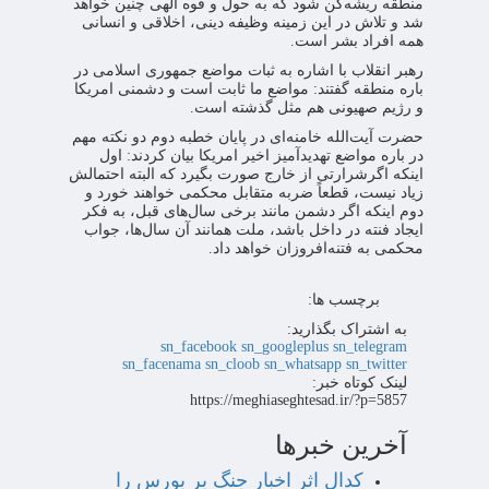
منطقه ریشه‌کن شود که به حول و قوه الهی چنین خواهد
شد و تلاش در این زمینه وظیفه دینی، اخلاقی و انسانی
همه افراد بشر است.
رهبر انقلاب با اشاره به ثبات مواضع جمهوری اسلامی در
باره منطقه گفتند: مواضع ما ثابت است و دشمنی امریکا
و رژیم صهیونی هم مثل گذشته است.
حضرت آیت‌الله خامنه‌ای در پایان خطبه دوم دو نکته مهم
در باره مواضع تهدیدآمیز اخیر امریکا بیان کردند: اول
اینکه اگرشرارتی از خارج صورت بگیرد که البته احتمالش
زیاد نیست، قطعاً ضربه متقابل محکمی خواهند خورد و
دوم اینکه اگر دشمن مانند برخی سال‌های قبل، به فکر
ایجاد فنته در داخل باشد، ملت همانند آن سال‌ها، جواب
محکمی به فتنه‌افروزان خواهد داد.
برچسب ها:
به اشتراک بگذارید:
sn_facebook
sn_googleplus
sn_telegram
sn_facenama
sn_cloob
sn_whatsapp
sn_twitter
لینک کوتاه خبر:
https://meghiaseghtesad.ir/?p=5857
آخرین خبرها
کدال اثر اخبار جنگ بر بورس را