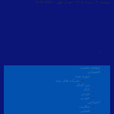
دوشنبه, ۱۹ مرداد ۱۴۰۵ / بعد از ظهر /
|
2026-08-10
صفحه نخست
اقتصادی
حوزه بیمه
شرکت های بیمه
بین الملل
بانک
بورس
خودرو
اجتماعی
سلامت
قضایی