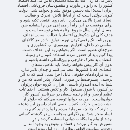
تاثیر می‌گذارد.
_ سال‌هاست دشمنان تلاش می‌کنند اقتصاد
کشور را به زانو در بیاورند و مقصودشان فروپاشی اقتصاد
ایران است؛ البته دشمن موفق نشد و نخواهد شد.
_ دولت
کنونی دولتی است که از لحاظ تلاش، تحرک و فعالیت
انصافا نمرۀ بالایی می‌گیرد
_ باید روی اقتصاد تکیه شود و
برای موفقیت در این راه از همراهی مردم استفاده شود.
_
امسال اولین سال شروع برنامۀ هفتم توسعه است و
هدف کلی آن شکوفایی اقتصاد با عدالت است
_ اهداف
این برنامه تک‌رقمی‌کردن تورم، تولید ۹۰ درصدِ کالاهای
اساسی در داخل، افزایش بهره‌وری آب کشاورزی و
طرح‌های عظیم است. اگر بخواهیم به این اهداف دست
پیدا کنیم باید از حضور مردم استفاده کنیم.
_ در زمینۀ
اقتصاد باید تحرک خارجی و بین‌المللی داشته باشیم و
بدون آن کار پیش نخواهد رفت؛ باید تفاهم‌نامه‌های
اقتصادی که با کشورها امضا می‌کنیم و چندان تاثیر ندارد
را به قراردادهای حقوقی قابل اجرا تبدیل کنیم که به اثر
برسند.
_ پیشرفت‌ها در صورتی امکان پذیر است که من و
شما به آینده امیدوار باشیم.
_ هزاران گروه جوان پرتوان
در کشور، با شوق مشغول کار و تلاش هستند.
_ اجتماعات
عظیم اربعین و ایام نیمه شعبان در سرتاسر کشور کار
جوان‌هاست.
_ من به جوانها توصیه می‌کنم که جلوتر از
نقشه دشمن حرکت کنید.
_ بعضی افراد دلسوز این دغدغه
را دارند که چنانچه سرمایۀ مردم را وارد تولید کنیم به
فساد منجر شد؛ این نگرانی به‌جاست.
_‌ در گذشته کسانی
بودند از وام و امکانات دولتی استفاده کردند و در
مسیرش به کار نبردند و فساد و تبعیض به وجود آمد.
_
وحدت، سیاست قطعی نظام از روز اول بوده است.