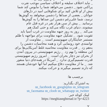
_ نباید اختلاف سلیقه و اختلاف سیاسی موجب نفرت
پراکنی شود.
_ دشمن می‌خواهد شما را مأیوس کند شما
بیش از او تلاش کنید برای شکوفایی امید در دل‌های
جوانان
_ بعضی از صداها را دشمن میخواهد به گوش‌ها
نرسد، شما علی‌رغم دشمن این صداها را به گوش‌ها
برسانید.
_ بیش از سی هزار نفر در غزه قتل عام
میشوند، دنیای غرب نگاه می‌کند و حتی کمک هم
می‌کند.
_ روز به روز جبهه مقاومت در غرب آسیا باید
تقویت شود.
_ تشکیل جبهه مقاومت برای مواجهه با ظلم
مستمر جنایتکاران صهیونیسم است.
_ مقاومت از
توانمندی خود رونمایی کرد و همه محاسبات دشمن را
به‌هم زد.
_ قدرت مقاومت محاسبه غلط آمریکایی‌ها برای
این منطقه را بهم زد.
_ رژیم صهیونیستی در بیرون آمدن
از بحران نیز دچار بحران است.
_ امروز رژیم صهیونیستی
قدرت تصمیم‌گیری ندارد.
_ آمریکا در همه‌جای دنیا منفور
شد.
_ ما از مقاومت دفاع میکنیم اما آنها خودشان هستند
که دارند تصمیم میگیرند و حرکت میکنند.
برچسب ها:
به اشتراک بگذارید:
sn_facebook
sn_googleplus
sn_telegram
sn_facenama
sn_cloob
sn_whatsapp
sn_twitter
لینک کوتاه خبر:
https://meghiaseghtesad.ir/?p=4223