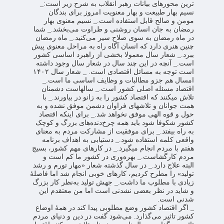
ترین محورهای بیانات رهبر انقلاب به شرح زیر است:
_‌
نسیم بهار طبیعت و بهار معنویت امروز برای بندگان
مومن و صالح قابل استفاده است.
_‌ نسیم معنوی بهار
رمضان به جان انسان روشنی و طراوت می‌بخشد.
_ شما
در ماه رمضان به سوی صلاح سیر می‌کنید.
_ ماه رمضان
چنین هنری دارد که انسان آگاه راه به مراحل معنوی پیش
ببرد.
_ شعار سال معمولا بخشی از راهبرد اساسی کشور
است.
_ آنچه در این چند سال در شعار سال وجود داشته
است توجه به مسائل اقتصادی است.
_ شعار سال ۱۴۰۲
امسال هم جزو مطالبات و وظایف اساسی ما است.
_
اقتصاد مسئله اصلی کشور است.
_ سالهاست دشمنان
تلاش میکنند که اقتصاد کشور را به زانو در بیاورند.
_ با
همت جوانان و تلاشهای فراوان دشمن موفق نشده و به
حول و قوه الهی موفق نخواهد شد.
_ برای اینکه اقتصاد
کشور شکوفا شود باید همه چرخ‌دنده‌های بزرگ و کوچک
به راه بیفتد.
_ برای موفقیت از مشارکت مردم به معنای
واقعی کلمه استفاده شود.
_ دستیابی به اهداف برنامه
هفتم با مردم انجام میگیرد.
_ در کارهای مهم کشور، بسیج
مردم کارگشاست.
_ بهره‌وری در کشور ما کم است و
البته علاج دارد.
_ در سال گذشته شعار «مهار تورم و رشد
تولید» را مطرح کردیم، کارهای خوبی انجام شد اما فاصلۀ
زیادی با مطلوب ما داشت.
_ جهش تولید به‌نظر کار بزرگ
و شاید در نظر بعضی نشدنی است اما من معتقدم این
شدنی است.
_ اگر اقتصاد کشور وضع مطلوبی پیدا کند در همۀ اوضاع
کشور تاثیر می‌گذارد. می‌شود گفت در دین و دنیای مردم