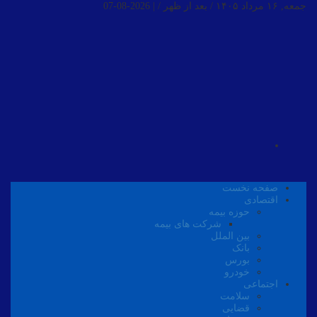
جمعه, ۱۶ مرداد ۱۴۰۵ / بعد از ظهر /
|
2026-08-07
صفحه نخست
اقتصادی
حوزه بیمه
شرکت های بیمه
بین الملل
بانک
بورس
خودرو
اجتماعی
سلامت
قضایی