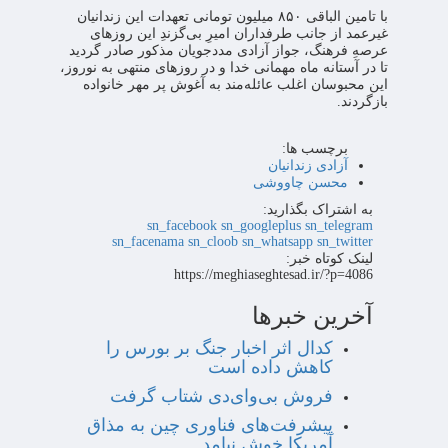
با تامین الباقی ۸۵۰ میلیون تومانی تعهدات این زندانیان
غیرعمد از جانب طرفداران امیرِ بی‌گزندِ این روزهای
عرصهِ فرهنگ، جواز آزادی مددجویان مذکور صادر گردید
تا در آستانه ماه مهمانی خدا و در روزهای منتهی به نوروز،
این محبوسان اغلب عائله‌مند به آغوش پر مهر خانواده
بازگردند.
برچسب ها:
آزادی زندانیان
محسن چاووشی
به اشتراک بگذارید:
sn_facebook
sn_googleplus
sn_telegram
sn_facenama
sn_cloob
sn_whatsapp
sn_twitter
لینک کوتاه خبر:
https://meghiaseghtesad.ir/?p=4086
آخرین خبرها
کدال اثر اخبار جنگ بر بورس را
کاهش داده است
فروش بی‌وای‌دی شتاب گرفت
پیشرفت‌های فناوری چین به مذاق
آمریکا خوش نیامد