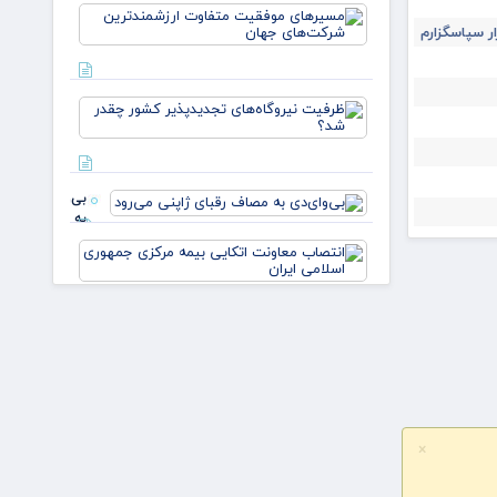
مسیرهای
دبیرستان
ار سپاسگزارم
موفقیت
انوشی
متفاوت
ارزشمندتر
شرکت‌های
ظرفیت
جه
نیروگاه‌ها
تجدیدپذیر
کشور چقدر
شد؟
بی‌وای‌دی
به مصاف
رقبای
انتصاب
ژاپنی
معاونت
می‌رود
اتکایی
بیمه
مرکزی
صدور آنی کارت سوخت به
جمهوری
کجا رسید؟
اسلامی
×