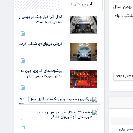
آخرین خبرها
ستای نزدیک به محل انفجار گاز سایر مناطق وصل است. قول می‌دهیم تا عصر امروز قطعی‌های موردی گاز رفع شود. در ۲۲ بهمن سال
شکلی برای
کدال اثر اخبار جنگ بر بورس را
کاهش داده است
فروش بی‌وای‌دی شتاب گرفت
پیشرفت‌های فناوری چین به
مذاق آمریکا خوش نیام
https://m
بزرگترین
معایب
پاوربانک‌های
کشف
قابل حمل
کتیبه
تاریخی در
جریان
طر برای
مرمت