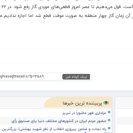
جز چند رو
ه در آن زمان گاز چهار منطقه به صورت موقت قطع شد اما اجازه ندادیم م
eghiaseghtesad.ir/?p=3589
لینک کوتاه خبر:
پربیننده ترین خبرها
عزاداری ظهر عاشورا در تبریز
حضور مردم ایران در کشورهای مختلف دنیا پای صندوق رأی
راه نجات و ضامن پیروزی انقلاب از نظر شهید بهشتی/ بزرگترین خ