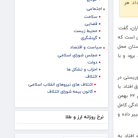
د: هر
اجتماعی
سلامت
قضایی
ان، گفت:
محیط زیست
ن است که
گردشگری
ستان محل
سیاست و اقتصاد
مجلس شورای اسلامی
برود و با
دولت
احزاب و تشکل ها
ائتلاف
وریستی در
ائتلاف های نیروهای انقلاب اسلامی
افتاد. با
کانون بیمه شورای ائتلاف
پیش‌بینی که از مدتها قبل نسبت به اقدامات تروریستی دشمنان کشورمان با توجه به اتفاقات اخیر منطقه و راهپیمایی عظیم ۲۲ بهمن
ادگی کامل
یر داده و
نرخ روزانه ارز و طلا
افتاد. به