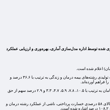
ری شده توسط اداره مدل‌سازی آماری، بهره‌وری و ارزیابی عملکرد
بر همین اساس مبالغ حق بیمه تولیدی و خسارت پرداختی نسبت به ۱۱ ماهه اول سال گذشته به ترتیب ۵۸.۲ و ۵۸ درصد رشد دارد و حق بیمه تولیدی رشته‌های بیمه درمان و زندگی به ترتیب با ۳۶.۶ درصد و
این گزارش نشان می‌دهد: رشد ۵۸.۲ درصدی حق بیمه تولیدی بازار بیشتر متأثر از عملکرد شرکت‌های بیمه آسیا، دی، کوثر، ملت، معلم و سامان به ترتیب با ۱۰.۵، ۷.۸، ۵.۹، ۴.۷، ۳.۳ و ۲.۹ درصد سهم از حق
در این گزارش که در راستای شفاف سازی عملکرد بازار بیمه کشور به صورت منظم توسط نهاد ناظر صنعت بیمه منتشر می‌شود، بر رشد بالای ۵۸ درصدی خسارت پرداختی، ناشی از عملکرد رشته درمان و