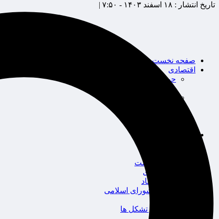
تاریخ انتشار :
۱۸ اسفند ۱۴۰۳ - ۷:۵۰ |
صفحه نخست
اقتصادی
حوزه بیمه
شرکت های بیمه
بین الملل
بانک
بورس
خودرو
اجتماعی
سلامت
قضایی
محیط زیست
گردشگری
سیاست و اقتصاد
مجلس شورای اسلامی
دولت
احزاب و تشکل ها
ائتلاف