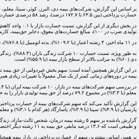
خسارت پرداختی (بین ۶۳.۵ تا ۱۷۲.۷ درصد)، رشد ۵۸ درصدی خسارت پرداختی در بازار بیمه را رقم زده‌اند.
تولیدی ضرب در ۱۰۰)، مبالغ خسارت‌های معوق، ذخایر حق‌بیمه، کارمزد شبکه فروش و هزینه‌های اداری- عمومی شرکت‌های بیمه در نظر گرفته نمی‌شود.
در ۱۱ ماه اخیر، ۴ رشته اعتبار (با ۱۰۹.۲%)، بدنه اتومبیل (با ۷۶.۸%)، شخص ثالث و مازاد (با ۶۲.۳%) و درمان (با ۶۴%) نسبت خسارتی بالاتر از بازار بیمه (با ۵۵.۹%) را نشان می‌دهند.
دی (۶۰%) به مراتب بالاتر از سطح بازار بیمه (با ۵۵.۹%) است.
بیمه در دوره‌های زمانی کمتر از یک سال معمولاً با تغییرات زیادی همر
معلم (با ۳.۳%) در مجموع ۷۹.۲ درصد از حق بیمه تولیدی بازار را به خود اختصاص داده و ۲۰.۸ درصد باقیمانده حق بیمه، توسط ۲۲ شرکت بیمه دیگر تولید شده است.
پارسیان (با ۴.۹%)، سینا (با ۳.۹%)، پاسارگاد (هر کدام با ۳.۱%) و معلم (با ۳%) تعلق دارد؛ در مجموع با ۸۰.۱ درصد و ۱۹.۹ درصد خسارت‌ها نیز توسط ۲۲ شرکت بیمه دیگر پرداخت شده است.
و طبیعی است که ۱۳.۶ درصد مابقی حق بیمه به ۱۱ رشته دیگر اختصاص دارد.