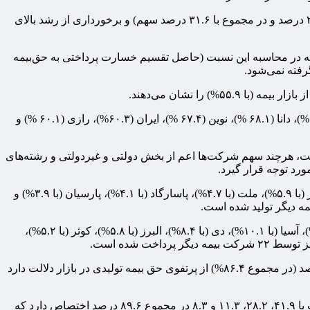
بر اساس این گزارش، شرکت‌های بیمه دی، البرز، کوثر، سینا، معلم، ملت و سامان با سهم عمده از خسارت پرداختی بازار بیمه (از ۸.۴ تا ۲.۶ درصد و در مجموع با ۳۱.۶ درصد سهم) و برخورداری از رشد بالای
۰ واحد کاهش در مقایسه با ۱۱ ماهه اول سال قبل به ۵۵.۹ درصد اعلام شده که البته در محاسبه این نسبت (حاصل تقسیم خسارت پرداختی به حق‌بیمه
به طور ویژه، نسبت خسارت ۱۰ شرکت زندگی باران (۸۸.۳%)، زندگی کاریزما (۷۵.۷%)، سینا (۷۵ %)، پارسیان (۷۰.۴ %)، حکمت صبا (۷۰.۲ %)، دانا (۶۸.۱ %)، نوین (۶۷.۴ %)، ایران (۶۰.۳%)، رازی (۶۰.۱ %) و
ه است: سهم بخش غیردولتی از حق بیمه تولیدی و خسارت پرداختی صنعت بیمه، به ترتیب ۷۷.۶ و ۷۵.۸ درصد است، هرچند سهم شرکت‌ها اعم از بخش دولتی و غیردولتی و رشته‌های
ورد توجه قرار گیرد.
در بررسی سهم شرکت‌های بیمه در بازار، ۱۰ شرکت بیمه ایران (با ۲۲.۴%)، آسیا (با ۱۰.۵%)، دانا (با ۹.۴%)، دی (با ۷.۸%)، البرز (با ۷%)، کوثر (با ۵.۹%)، ملت (با ۴.۷%)، پاسارگاد (با ۴.۱%)، پارسیان (با ۳.۹%) و
این گزارش تأکید می‌کند که سهم شرکت‌های بیمه از خسارت پرداختی بازار به طور عمده به ۱۰ شرکت بیمه ایران (با ۲۴.۲%)، دانا (با ۱۱.۵%)، آسیا (با ۱۰.۱%)، دی (با ۸.۴%)، البرز (با ۵.۸%)، کوثر (با ۵.۲%)،
گزارش یادشده بر سهم ۵ رشته بیمه درمان، شخص ثالث-مازاد، زندگی، بدنه اتومبیل و مسئولیت به ترتیب با ۳۶.۶، ۲۵.۲، ۱۴.۴،۶.۱و ۴.۲ درصد (در مجموع ۸۶.۴%) از پرتفوی حق بیمه تولیدی در بازار دلالت دارد
بر همین اساس بیشترین سهم از خسارت پرداختی در بازار بیمه همچنان به ۴ رشته درمان، شخص ثالث-مازاد، زندگی و بدنه اتومبیل به ترتیب با ۴۱.۹، ۲۸.۲، ۱۱.۳ و ۸.۳ در مجموع ۸۹.۶ درصد اختصاص دارد که