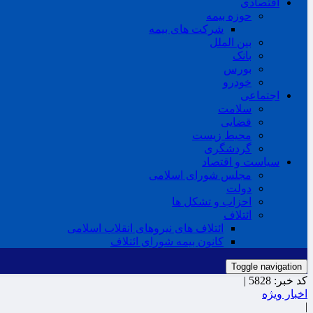
اقتصادی
حوزه بیمه
شرکت های بیمه
بین الملل
بانک
بورس
خودرو
اجتماعی
سلامت
قضایی
محیط زیست
گردشگری
سیاست و اقتصاد
مجلس شورای اسلامی
دولت
احزاب و تشکل ها
ائتلاف
ائتلاف های نیروهای انقلاب اسلامی
کانون بیمه شورای ائتلاف
Toggle navigation
کد خبر:
5828 |
اخبار ویژه
|