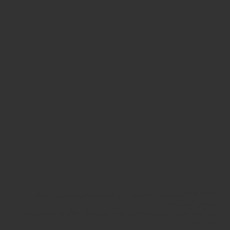
1402 © کلیه حقوق پایگاه خبری و اطلاع‌رسانی مقیاس اقتصاد
محفوظ می‌باشد.
هرگونه کپی‌برداری از مطالب تنها با درج لینک فعال به مطلب مجاز
می‌باشد.