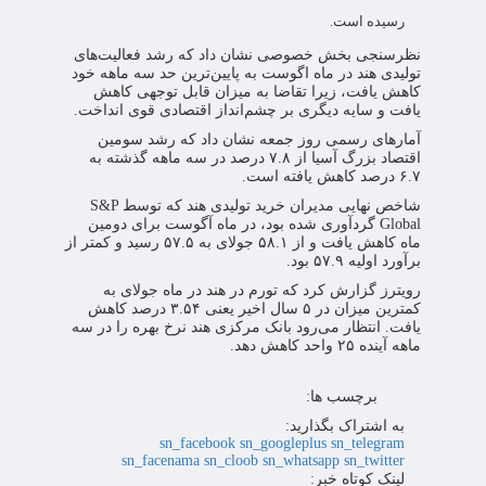
رسیده است.
نظرسنجی بخش خصوصی نشان داد که رشد فعالیت‌های
تولیدی هند در ماه اگوست به پایین‌ترین حد سه ماهه خود
کاهش یافت، زیرا تقاضا به میزان قابل توجهی کاهش
یافت و سایه دیگری بر چشم‌انداز اقتصادی قوی انداخت.
آمارهای رسمی روز جمعه نشان داد که رشد سومین
اقتصاد بزرگ آسیا از ۷.۸ درصد در سه ماهه گذشته به
۶.۷ درصد کاهش یافته است.
شاخص نهایی مدیران خرید تولیدی هند که توسط S&P
Global گردآوری شده بود، در ماه آگوست برای دومین
ماه کاهش یافت و از ۵۸.۱ جولای به ۵۷.۵ رسید و کمتر از
برآورد اولیه ۵۷.۹ بود.
رویترز گزارش کرد که تورم در هند در ماه جولای به
کمترین میزان در ۵ سال اخیر یعنی ۳.۵۴ درصد کاهش
یافت. انتظار می‌رود بانک مرکزی هند نرخ بهره را در سه
ماهه آینده ۲۵ واحد کاهش دهد.
برچسب ها:
به اشتراک بگذارید:
sn_facebook
sn_googleplus
sn_telegram
sn_facenama
sn_cloob
sn_whatsapp
sn_twitter
لینک کوتاه خبر: