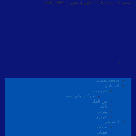
شنبه, ۱۷ مرداد ۱۴۰۵ / قبل از ظهر /
|
2026-08-08
صفحه نخست
اقتصادی
حوزه بیمه
شرکت های بیمه
بین الملل
بانک
بورس
خودرو
اجتماعی
سلامت
قضایی