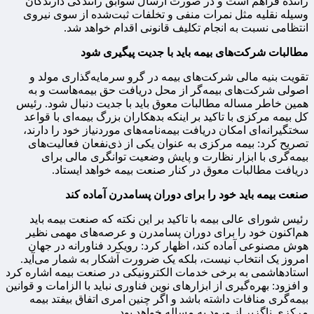
راننده فراهم است و در صورت ارسال سوابق رانندگی دارندگان
وسیله نقلیه مثل نمرات منفی و تخلفات ثبت‌شده از سوی نیروی
انتظامی نسبت به انجام تکلیف قانونی اقدام خواهد شد.
مطالبات شرکت‌های بیمه باید با جدیت پیگیری شود
تقویت بنیه مالی شرکت‌های بیمه در گرو سرمایه‌گذاری مولد و
اصولی شرکت‌های بیمه‌گر از محل دریافت حق بیمه‌هاست و به
همین خاطر مساله مطالبات معوق باید با جدیت دنبال شود. رئیس
کل بیمه مرکزی با تاکید بر اینکه بدهکاران بزرگ بیمه‌ای با قواعد
سختگیرانه‌ای امکان دریافت بیمه‌نامه‌های موردنیاز خود را دارند،
تصریح کرد: بیمه مرکزی به عنوان یکی از ذی‌نفعان فعالیت‌های
بیمه‌گری با ابزار نظارت و پایش وضعیت توانگری مالی برای
دریافت مطالبات معوق در کنار صنعت بیمه خواهد ایستاد.
صنعت بیمه باید خود را برای دوران پسامدرن آماده کند
رئیس شورای عالی بیمه با تاکید بر این نکته که صنعت بیمه باید
هم‌اکنون خود را برای دوران پسامدرن و عرصه‌های مهمی نظیر
هوش مصنوعی آماده کند، اظهار کرد: رویکرد فناورانه در جهان
امروز یک انتخاب نیست، بلکه یک ضرورت آشکار به شمار می‌آید.
استادهاشمی به برخی خدمات الکترونیکی در صنعت بیمه اشاره کرد
و افزود: بهره‌گیری از ابزارهای نوین فناوری نباید با الزامات و قوانین
بیمه‌گری منافات داشته باشد و اگر چنین امری اتفاق بیفتد بیمه
مرکزی ناگزیر از ورود به مساله خواهد بود.