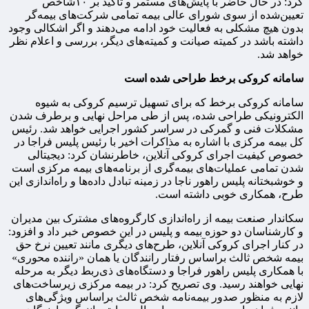
کرد: در حال حاضر با پایش‌های مستمر و تاکید بر ۱۰شاخص
تعیین‌شده از سوی شورای عالی بیمه تمامی شرکت‌های بیمه‌گر
بدون هیچ مشکلی به فعالیت خود ادامه می‌دهند و اگر اشکالی وجود
داشته باشد در کمیته صیانت و کمیته‌های دیگر، بررسی و اعلام نظر
خواهد شد.
سامانه کروکی برخط طراحی شده است
سامانه کروکی برخط که برای تسهیل ترسیم کروکی به شیوه
الکترونیکی طراحی شده، پس از طی مراحل نهایی و برطرف شدن
مشکلات فنی و گمرکی در سراسر کشور اجرایی خواهد شد. رئیس
کل بیمه مرکزی با اشاره به مذاکرات اخیر با رئیس پلیس فراجا در
خصوص کیفیت اجرای کروکی آنلاین، خاطرنشان کرد: دیجیتالی
شدن تمامی عملیات‌های بیمه‌گری از برنامه‌های بیمه مرکزی است
و خوشبختانه پلیس راهور ناجا در زمینه تبادل داده‌ها و راه‌اندازی این
طرح، همکاری خوبی داشته است.
سکاندار صنعت بیمه از راه‌اندازی کارگروه‌های مشترک بین مدیران
و کارشناسان دو حوزه بیمه و پلیس در این خصوص خبر داد و افزود:
در کنار اجرای کروکی آنلاین، طرح‌های دیگری مانند تعیین نرخ حق
بیمه شخص ثالث براساس رفتار رانندگان یا همان «راننده محوری»
با همکاری پلیس راهور فراجا و دستگاه‌های ذی‌ربط دیگر به مرحله
نهایی خواهند رسید. وی تصریح کرد: در بیمه مرکزی زیرساخت‌های
لازم به منظور صدور بیمه‌نامه شخص ثالث براساس ویژگی‌های