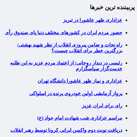
پربیننده ترین خبرها
عزاداری ظهر عاشورا در تبریز
حضور مردم ایران در کشورهای مختلف دنیا پای صندوق رأی
راه نجات و ضامن پیروزی انقلاب از نظر شهید بهشتی/
بزرگترین خطر برای انقلاب چیست؟
رئیسی در دیدار روحانی: از اعتماد مردم عزیز به این طلبه
خدمت‌گزار سپاسگزارم
عزاداری و نماز ظهر عاشورا دانشگاه تهران
پرواز آزمایشی اولین خودروی پرنده در اسلواکی
رای برای ایران عزیز
مراسم عزاداری شب شهادت امام جواد (ع)
دریافت نوبت دوم واکسن ایرانی کرونا توسط رهبر انقلاب