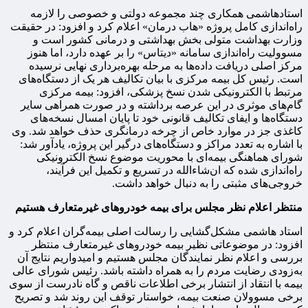
استادهاشمی همکاری چند مجموعه دولتی و خصوصی را لازمه
راه‌اندازی کامل پروژه «هاب درمان» اعلام کرد و افزود: در حقیقت
وزارت بهداشت متولی بخش بهداشتی و درمانی کشور است و
مسوولیت راه‌اندازی سامانه «دیتاس» را بر عهده دارد، اما هنوز
مرکز اصلی دریافت داده‌ها به مرحله بهره‌برداری نهایی نرسیده
است. رئیس کل بیمه مرکزی با بیان تکالیف هر یک از دستگاه‌های
مرتبط با الکترونیکی شدن نسخ پزشکی، افزود: بیمه مرکزی
گام‌های موثری در این عرصه برداشته و در صورت همراهی سایر
دستگاه‌ها و ایفای تکالیف قانونی خود تا پایان امسال نسخه‌های
کاغذی جز در موارد خاص از چرخه درمانگری حذف خواهد شد. وی
با اشاره به تعدد مراکز و دستگاه‌های درگیر این پروژه، یادآور شد:
شورای هماهنگی بیمه‌ای با محوریت موضوع نسخ الکترونیکی
راه‌اندازی ‌شده که ان‌شاءالله در تسریع و تکمیل این فرآیند،
خروجی‌های مثبتی را به دنبال خواهد داشت.
منتظر اعلام نظر مجلس برای بیمه خودروهای غیرمتعارف هستیم
استاد هاشمی مشکل‌گشایی را رسالت اصلی بیمه‌گران اعلام کرد و
افزود: در موضوعاتی نظیر بیمه خودروهای غیرمتعارف منتظر
بررسی و اعلام نظر نمایندگان مجلس هستیم و امیدواریم نتایج آن
به‌زودی رضایت مردم را به همراه داشته باشد. رئیس شورای عالی
بیمه با انتقاد از انتشار برخی اطلاعات ناقص و گاه نادرست از سوی
برخی مسوولان صنعت بیمه، خواستار توقف این روند شد و تصریح