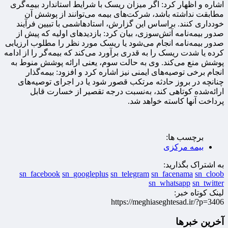
اشاره و اظهار کرد: اگر میزان ریسک با شرایط استاندارد بیمه‌گری
مطابقت نداشته باشد، شرکت‌های بیمه می‌توانند از پوشش آن
خودداری کنند. براساس این گزارش، استادهاشمی با تبیین فرآیند
صدور بیمه‌نامه آتش‌سوزی، بیان کرد: بازدیدهای اولیه که پیش از
صدور بیمه‌نامه انجام می‌شود یا ریسک مورد نظر را مطلوب ارزیابی
کرده یا شدت ریسک را به قدری برآورد می‌کند که بیمه‌گر را از ادامه
پوشش منع می‌کند. وی به حالت سوم، یعنی ارائه پوشش منوط به
انجام برخی توصیه‌های ایمنی نیز اشاره کرد و افزود: بیمه‌گذار
چنانچه در بروز حادثه مرتکب قصور شود یا در اجرای توصیه‌های
ارائه‌شده کوتاهی کند، به‌نسبت درجه تقصیر از خسارت قابل
پرداخت آنها کاسته خواهد شد.
برچسب ها:
بیمه مرکزی
به اشتراک بگذارید:
sn_facebook
sn_googleplus
sn_telegram
sn_facenama
sn_cloob
sn_whatsapp
sn_twitter
لینک کوتاه خبر:
https://meghiaseghtesad.ir/?p=3406
آخرین خبرها