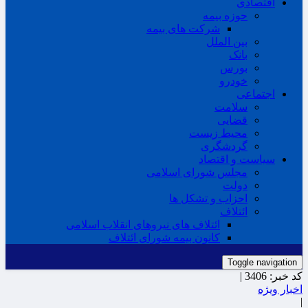
اقتصادی
حوزه بیمه
شرکت های بیمه
بین الملل
بانک
بورس
خودرو
اجتماعی
سلامت
قضایی
محیط زیست
گردشگری
سیاست و اقتصاد
مجلس شورای اسلامی
دولت
احزاب و تشکل ها
ائتلاف
ائتلاف های نیروهای انقلاب اسلامی
کانون بیمه شورای ائتلاف
Toggle navigation
کد خبر:
3406 |
اخبار ویژه
|