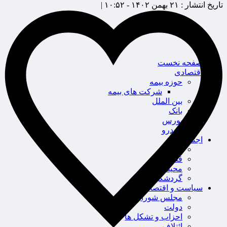
تاریخ انتشار :
۲۱ بهمن ۱۴۰۲ - ۱۰:۵۲ |
صفحه نخست
اقتصادی
حوزه بیمه
شرکت های بیمه
بین الملل
بانک
بورس
خودرو
اجتماعی
سلامت
قضایی
محیط زیست
گردشگری
سیاست و اقتصاد
مجلس شورای اسلامی
دولت
احزاب و تشکل ها
ائتلاف