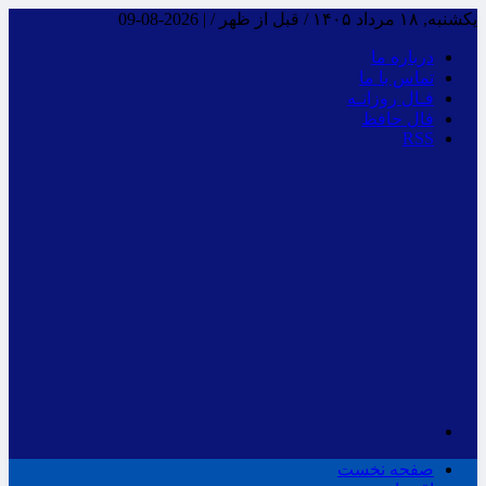
یکشنبه, ۱۸ مرداد ۱۴۰۵ / قبل از ظهر /
|
2026-08-09
درباره ما
تماس با ما
فـال روزانـه
فال حافظ
RSS
صفحه نخست