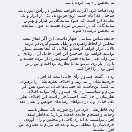
به مجلس راه پیدا کرده باشند.
وی اضافه کرد: اگر می‌خواهیم مجلس در رأس امور باشد
هم‌چنان که امام خمینی(ره) فرمودند، یکی از ابزار و یک
مقدمه‌ این است که اصولاً نمایندگان در طراز و بهترین
نمایندگانی که در دسترس مردم هستند به عنوان نماینده
به مجلس فرستاده شوند.
جامعه‌شناس سیاسی اظهار داشت: این اگر اتفاق بیفتد
مجلس از لحاظ راهبردی و عقل تصمیم‌گیری در مرتبه
بالایی قرار خواهد گرفت و عُقلایی که آنجا هستند بسیار
توانمند خواهند بود. هم‌چنین این افراد حامل آرای زیادی از
مردم‌اند یعنی نماینده قشر گسترده‌تری از مردم هستند و
با زبان بازتری می‌توانند به نظارت پرداخته و این رأس
امور بودن را اجرا کنند.
ردادی گفت: صندوق رأی جایی است که افراد
حرف‌هایشان را می‌زنند و اختلاف نظرهایشان را برطرف
می‌کنند؛ این‌جاست که حساب‌ها صاف می‌شود پس اگر
مردم و سیاستمداران پای صندوق رأی نتوانند اختلاف
نظرشان را حل کنند، احتمالاً قرار است این اختلاف نظر
کف خیابان و یا در دعواهای رسانه‌ای خودش را نشان دهد.
وی خاطرنشان کرد: در این صورت باید منتظر باشیم
وحدت و انسجام جامعه خدشه بردارد؛ به‌خاطر اینکه
افراد نتوانستند به اندازه کافی در مجلس و رأی آوردن
حرف‌شان را منطقی بزنند و بعد هم مردم به قضاوت این
افراد بنشینند.