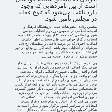
است از بین نامزدهایی که وجود
دارد باعث می‌شود که تنوع عقاید
در مجلس تأمین شود.
محسن ردادی عضو هیات علمی پژوهشگاه فرهنگ و
اندیشه اسلامی در خصوص دور دوم انتخابات مجلس
شورای اسلامی که جمعه ۲۱ اردیبهشت‌ماه در ۲۲ حوزه
انتخابیه برگزار خواهد شد، طی سخنانی اظهار داشت:
اتفاقات اخیری که در عرصه داخلی و منطقه‌ای رخ داد،
می‌تواند در انتخابات موثر باشد. البته اگر این وقایع در دور
اول انتخابات بود قطعاً تأثیر جدی‌تری داشت و موجب
حضور پرشورتر مردم در صحنه می‌شد.
وی افزود: از یک طرف خیزش جهانی علیه اسرائیل و از
طرف دیگر اتفاقی که درخصوص پاسخ ایران به اسرائیل
افتاد و اقتدار نظامی جمهوری اسلامی ایران ثابت شد.
این دو واقعه جوّ جامعه را به‌گونه‌ای پیش بُرده که حضور
مردم پای صندوق‌های رأی هم از لحاظ تعداد و هم از نظر
نوع رأی حتماً می‌تواند تحت تأثیر این دو واقعه قرار بگیرد.
جامعه‌شناس سیاسی گفت: از سویی دیگر حضور گسترده
مردم در دور دوم انتخابات باعث می‌شود که قدرت نرم
جمهوری اسلامی افزایش یابد. بعضا هستند کسانی که
تصور می‌کنند که کار انتخابات تمام شده و قرار نیست
انتخابات در سراسر کشور برگزار شود و ممکن است به
شکلی که باید، برای موضوع انتخابات اهمیت قائل نباشند،