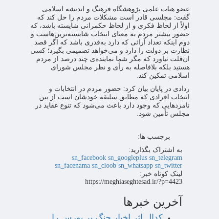
عضو هیات علمی پژوهشگاه فرهنگ و اندیشه اسلامی
گفت: مجلسی قادر است مشکلات مردم را حل کند که
اولاً از لحاظ فکری و از لحاظ حکمرانی شایسته باشد، که
حضور بیشتر مردم به معنای انتخاب شایسته‌ترین‌هاست و
دوم اینکه تعداد آرائی که دارد به‌قدری باشد که اگر قصد
نظارت بر دولت را دارد و می‌خواهد تصمیمی بگیرد؛ کسی
ان‌قلت نیاورد که مگر شما نماینده‌ی چند درصد از مردم
هستید بلکه بلافاصله به رأی و نظر مجلس شورای
اسلامی تمکین کند.
ردادی در پایان بیان کرد: حضور مردم در انتخابات و
انتخاب افرادی که مطابق سلیقه خودشان است از بین
نامزدهایی که وجود دارد باعث می‌شود که تنوع عقاید در
مجلس تأمین شود.
برچسب ها:
به اشتراک بگذارید:
sn_facebook
sn_googleplus
sn_telegram
sn_facenama
sn_cloob
sn_whatsapp
sn_twitter
لینک کوتاه خبر:
https://meghiaseghtesad.ir/?p=4423
آخرین خبرها
کدال اثر اخبار جنگ بر بورس را