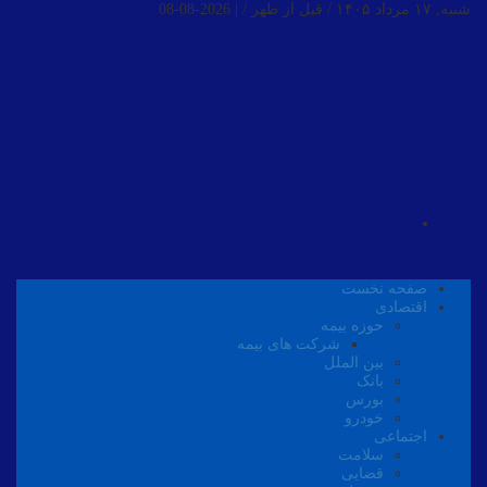
شنبه, ۱۷ مرداد ۱۴۰۵ / قبل از ظهر /
|
2026-08-08
صفحه نخست
اقتصادی
حوزه بیمه
شرکت های بیمه
بین الملل
بانک
بورس
خودرو
اجتماعی
سلامت
قضایی