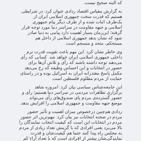
که البته صحیح نیست.
به گزارش مقیاس اقتصاد ردادی عنوان کرد: در شرایطی
هستیم که قدرت سخت جمهوری اسلامی ایران از
یک‌طرف اثبات شده و از طرف دیگر پیام جمهوری
اسلامی و جبهه مقاومت در سراسر دنیا مورد توجه قرار
گرفته؛ این‌زمان بسیار اهمیت دارد پیامی به دنیا صادر
شود که نشان بدهد جمهوری اسلامی از داخل هم
مستحکم، متحد و منسجم است.
وی خاطر نشان کرد: این مهم باعث تقویت قدرت نرم
داخلی جمهوری اسلامی ایران خواهد شد. کسانی که رأی
می‌دهند توجه داشته باشند که رأی و تلاش آن‌ها برای
حضور در انتخابات و این احساس وظیفه که رخ می‌دهد
مکمل پاسخ مقتدرانه ایران به اسرائیل بوده و در راستای
حمایت از مردم مظلوم فلسطین است.
این جامعه‌شناس سیاسی بیان کرد: امروزه شاهد
برگزاری تظاهرات مردمی در سراسر دنیا هستیم؛ رأی و
حضور گسترده‌ی مردم پای صندوق‌های رأی می‌تواند
موضع جبهه مقاومت و جمهوری اسلامی را افزایش بدهد.
ردادی هم‌چنین درخصوص میزان اهمیت و تأثیر حضور
مردم در صحنه انتخابات نیز بیان کرد: مهم‌ترین اثر حضور
مردم در انتخابات این است که کیفیت انتخاب نمایندگان را
بالا می‌برد یعنی افرادی که با گزینش تعداد زیادی از مردم
به مجلس راه پیدا کنند حتما هم کیفیت‌شان و قدرت
نمایندگی‌شان بیشتر از افرادی است که با تعداد آراء کم