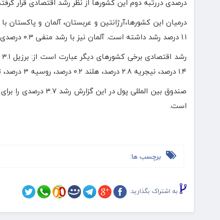
درصدی دررتبه دوم این کشورها از نظر رشد اقتصادی قرار گرفته است. فیلیپین با رشد ۵.۳ درصدی پس 
درمیان این کشورها،‌آرژانتین و عربستان، آلمان و پاکستان ب
۱.۱ درصد رشد داشته است. آلمان نیز با رشد منفی ۰.۳ درصدی و پاکستان با رشد منفی ۰.۲ درصدی مواجه شده اند.
۱.۴ درصد، نیجریه ۲.۸ درصد، هلند ۰.۲ درصد، روسیه ۳ درصد، تایلند ۲.۵ درصد،‌ آمریکا ۲.۵ درصد و انگلیس ۰.۵ درصد.
است.
برچسب ها:
به اشتراک بگذارید: