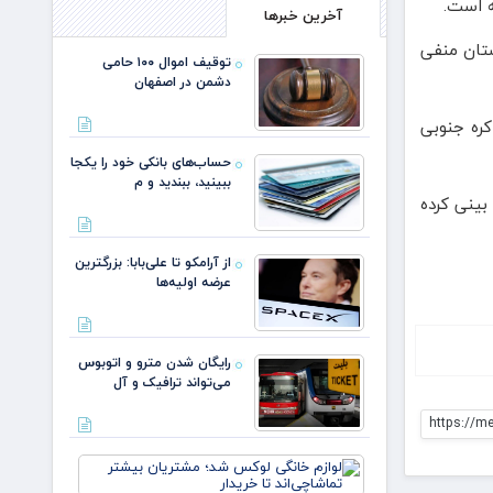
آخرین خبرها
ستان منفی
توقیف اموال ۱۰۰ حامی
دشمن در اصفهان
رصد، کانادا ۱.۱ درصد، مصر ۳.۸ درصد، فرانسه ۰.۸ درصد، ژاپن ۱.۹ درصد، کره جنوبی
حساب‌های بانکی خود را یکجا
ببینید، ببندید و م
را برای اقتصاد ایران طی سال ۲۰۲۴ و رشد ۳.۲ درصدی را برای سال ۲۰۲۵ پیش بینی کرده
از آرامکو تا علی‌بابا: بزرگترین
عرضه اولیه‌ها
رایگان شدن مترو و اتوبوس
می‌تواند ترافیک و آل
https://m
لوازم خانگ
لوکس شد؛