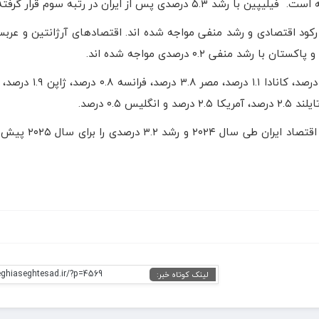
از ایران در رتبه سوم قرار گرفته است.
ا رکود اقتصادی و رشد منفی مواجه شده اند. اقتصادهای آرژانتین و عرب
رشد اقتصادی برخی کشورهای دیگر عبارت است از: برزیل ۳.۱ د
صندوق بین المللی پول در این گزارش رشد ۳.۷ درصدی 
eghiaseghtesad.ir/?p=4569
لینک کوتاه خبر: