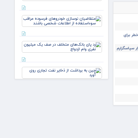
مشتریان
بیشتر
تماشاچی‌ا
متقاضیان
نوسازی
خودروهای
فرسوده
طر برای
مراقب
رد پای
سوءاستف
ار سپاسگزارم
بانک‌های
متخلف
در صف
یک
چین به
میلیون
برداشت
نفری وا
از ذخایر
نفت
تجاری
تبعات جنگ علیه ایران بر
روی آورد
خودروسازان جهانی نمای
ایران‌چک جدید ۱۰۰ هزار
تومانی به یاد شهدای می