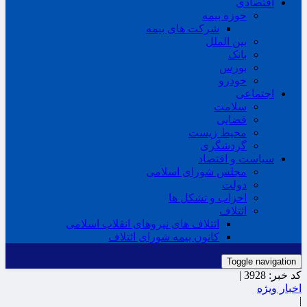
اقتصادی
حوزه بیمه
شرکت های بیمه
بین الملل
بانک
بورس
خودرو
اجتماعی
سلامت
قضایی
محیط زیست
گردشگری
سیاست و اقتصاد
مجلس شورای اسلامی
دولت
احزاب و تشکل ها
ائتلاف
ائتلاف های نیروهای انقلاب اسلامی
کانون بیمه شورای ائتلاف
Toggle navigation
کد خبر:
3928 |
اخبار ویژه
|