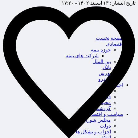
تاریخ انتشار :
۱۳ اسفند ۱۴۰۲ - ۱۷:۲۰ |
صفحه نخست
اقتصادی
حوزه بیمه
شرکت های بیمه
بین الملل
بانک
بورس
خودرو
اجتماعی
سلامت
قضایی
محیط زیست
گردشگری
سیاست و اقتصاد
مجلس شورای اسلامی
دولت
احزاب و تشکل ها
ائتلاف