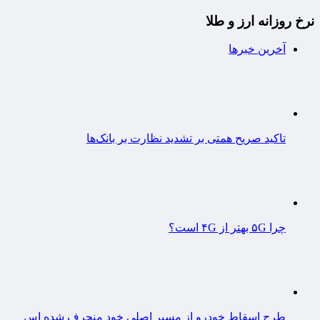
نرخ روزانه ارز و طلا
آخرین خبرها
تاکید صریح همتی بر تشدید نظارت بر بانک‌ها
چرا ۵G بهتر از ۴G است؟
طرح اسقاط خودرو از مسیر اصلی خود منحرف شده اس