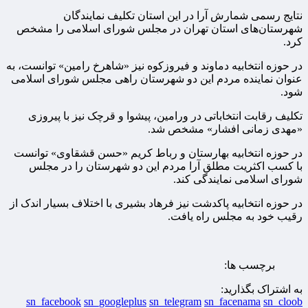
نتایج رسمی شمارش آرا در این استان تکلیف نمایندگان
شهرستان‌های استان تهران در مجلس شورای اسلامی را مشخص
کرد.
در حوزه انتخابیه دماوند و فیروزکوه نیز «شاهرخ رامین» توانست، به
عنوان نماینده مردم این دو شهرستان راهی مجلس شورای اسلامی
شود.
تکلیف رقابت انتخاباتی در ورامین، پیشوا و قرچک نیز با پیروزی
«مهدی زمانی افشار» مشخص شد.
در حوزه انتخابیه بهارستان و رباط کریم «حسن قشقاوی» توانست
با کسب اکثریت مطلق آرا مردم این دو شهرستان را در مجلس
شورای اسلامی نمایندگی کند.
در حوزه انتخابیه پاکدشت نیز فرهاد بشیری با اختلاف بسیار اندک از
رقیب خود به مجلس راه یافت.
برچسب ها:
به اشتراک بگذارید:
sn_facebook
sn_googleplus
sn_telegram
sn_facenama
sn_cloob