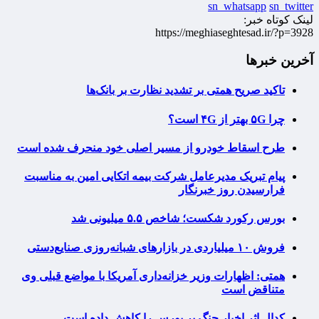
sn_whatsapp
sn_twitter
لینک کوتاه خبر:
https://meghiaseghtesad.ir/?p=3928
آخرین خبرها
تاکید صریح همتی بر تشدید نظارت بر بانک‌ها
چرا ۵G بهتر از ۴G است؟
طرح اسقاط خودرو از مسیر اصلی خود منحرف شده است
پیام تبریک مدیرعامل شرکت بیمه اتکایی امین به مناسبت
فرارسیدن روز خبرنگار
بورس رکورد شکست؛ شاخص ۵.۵ میلیونی شد
فروش ۱۰ میلیاردی در بازارهای شبانه‌روزی صنایع‌دستی
همتی: اظهارات وزیر خزانه‌داری آمریکا با مواضع قبلی وی
متناقض است
کدال اثر اخبار جنگ بر بورس را کاهش داده است