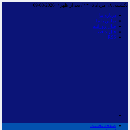
یکشنبه, ۱۸ مرداد ۱۴۰۵ / بعد از ظهر /
|
2026-08-09
درباره ما
تماس با ما
فـال روزانـه
فال حافظ
RSS
صفحه نخست