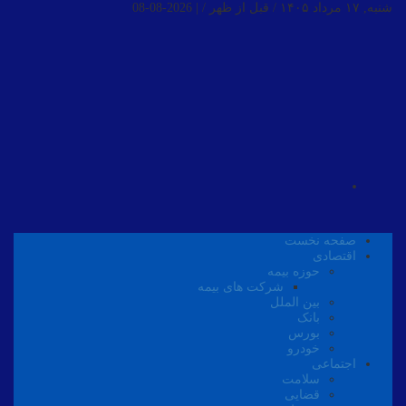
شنبه, ۱۷ مرداد ۱۴۰۵ / قبل از ظهر /
|
2026-08-08
صفحه نخست
اقتصادی
حوزه بیمه
شرکت های بیمه
بین الملل
بانک
بورس
خودرو
اجتماعی
سلامت
قضایی