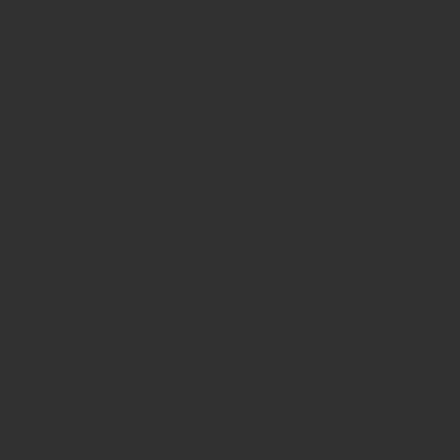
1402 © کلیه حقوق پایگاه خبری و اطلاع‌رسانی مقیاس اقتصاد