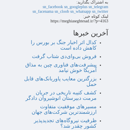
به اشتراک بگذارید:
sn_facebook
sn_googleplus
sn_telegram
sn_facenama
sn_cloob
sn_whatsapp
sn_twitter
لینک کوتاه خبر:
https://meghiaseghtesad.ir/?p=4163
آخرین خبرها
کدال اثر اخبار جنگ بر بورس را
کاهش داده است
فروش بی‌وای‌دی شتاب گرفت
پیشرفت‌های فناوری چین به مذاق
آمریکا خوش نیامد
بزرگترین معایب پاوربانک‌های قابل
حمل
کشف کتیبه تاریخی در جریان
مرمت دبیرستان انوشیروان دادگر
مسیرهای موفقیت متفاوت
ارزشمندترین شرکت‌های جهان
ظرفیت نیروگاه‌های تجدیدپذیر
کشور چقدر شد؟