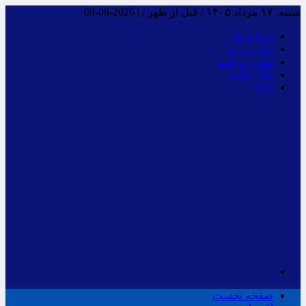
شنبه, ۱۷ مرداد ۱۴۰۵ / قبل از ظهر /
|
2026-08-08
درباره ما
تماس با ما
فـال روزانـه
فال حافظ
RSS
صفحه نخست