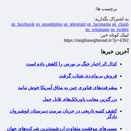
برچسب ها:
به اشتراک بگذارید:
sn_facebook
sn_googleplus
sn_telegram
sn_facenama
sn_cloob
sn_whatsapp
sn_twitter
لینک کوتاه خبر:
https://meghiaseghtesad.ir/?p=4392
آخرین خبرها
کدال اثر اخبار جنگ بر بورس را کاهش داده است
فروش بی‌وای‌دی شتاب گرفت
پیشرفت‌های فناوری چین به مذاق آمریکا خوش نیامد
بزرگترین معایب پاوربانک‌های قابل حمل
کشف کتیبه تاریخی در جریان مرمت دبیرستان انوشیروان
دادگر
مسیرهای موفقیت متفاوت ارزشمندترین شرکت‌های جهان