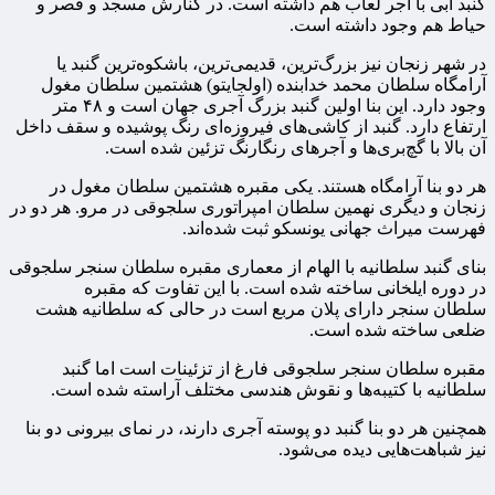
گنبد آبی با آجر لعاب هم داشته است. در کنارش مسجد و قصر و
حیاط هم وجود داشته است.
در شهر زنجان نیز بزرگ‌ترین، قدیمی‌ترین، باشکوه‌ترین گنبد یا
آرامگاه سلطان محمد خدابنده (اولجایتو) هشتمین سلطان مغول
وجود دارد. این بنا اولین گنبد بزرگ آجری جهان است و ۴۸ متر
ارتفاع دارد. گنبد از کاشی‌های فیروزه‌ای رنگ پوشیده و سقف داخل
آن بالا با گچ‌بری‌ها و آجرهای رنگارنگ تزئین شده است.
هر دو بنا آرامگاه هستند. یکی مقبره هشتمین سلطان مغول در
زنجان و دیگری نهمین سلطان امپراتوری سلجوقی در مرو. هر دو در
فهرست میراث جهانی یونسکو ثبت شده‌اند.
بنای گنبد سلطانیه با الهام از معماری مقبره سلطان سنجر سلجوقی
در دوره ایلخانی ساخته شده است. با این تفاوت که مقبره
سلطان سنجر دارای پلان مربع است در حالی که سلطانیه هشت
ضلعی ساخته شده است.
مقبره سلطان سنجر سلجوقی فارغ از تزئینات است اما گنبد
سلطانیه با کتیبه‌ها و نقوش هندسی مختلف آراسته شده است.
همچنین هر دو بنا گنبد دو پوسته آجری دارند، در نمای بیرونی دو بنا
نیز شباهت‌هایی دیده می‌شود.