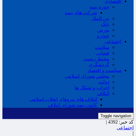
اقتصادی
حوزه بیمه
شرکت های بیمه
بین الملل
بانک
بورس
خودرو
اجتماعی
سلامت
قضایی
محیط زیست
گردشگری
سیاست و اقتصاد
مجلس شورای اسلامی
دولت
احزاب و تشکل ها
ائتلاف
ائتلاف های نیروهای انقلاب اسلامی
کانون بیمه شورای ائتلاف
Toggle navigation
کد خبر:
4392 |
اجتماعی
|