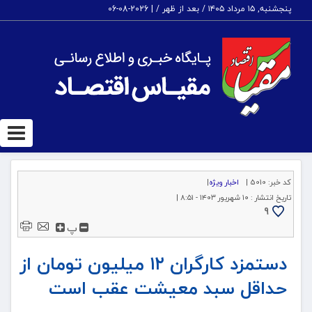
پنجشنبه, ۱۵ مرداد ۱۴۰۵ / بعد از ظهر /
|
2026-08-06
ggle
tion
کد خبر:
5010 |
اخبار ویژه
|
تاریخ انتشار :
۱۰ شهریور ۱۴۰۳ - ۸:۵۱ |
9
پ
دستمزد کارگران ۱۲ میلیون تومان از
حداقل سبد معیشت عقب است