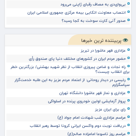
بی‌وای‌دی به مصاف رقبای ژاپنی می‌رود
انتصاب معاونت اتکایی بیمه مرکزی جمهوری اسلامی ایران
صدور آنی کارت سوخت به کجا رسید؟
پربیننده ترین خبرها
عزاداری ظهر عاشورا در تبریز
حضور مردم ایران در کشورهای مختلف دنیا پای صندوق رأی
راه نجات و ضامن پیروزی انقلاب از نظر شهید بهشتی/ بزرگترین خطر
برای انقلاب چیست؟
رئیسی در دیدار روحانی: از اعتماد مردم عزیز به این طلبه خدمت‌گزار
سپاسگزارم
عزاداری و نماز ظهر عاشورا دانشگاه تهران
پرواز آزمایشی اولین خودروی پرنده در اسلواکی
رای برای ایران عزیز
مراسم عزاداری شب شهادت امام جواد (ع)
دریافت نوبت دوم واکسن ایرانی کرونا توسط رهبر انقلاب
مراسم روز تاسوعا امامزاده صالح(ع)