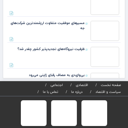
کتیبه
تاریخی 
جریان
مسیرهای
مرمت
موفقیت
دبیرست
متفاوت
انوشی
ظرفیت
ارزشمندترین
نیروگاه‌های
شرکت‌های
تجدیدپذیر کشور
جه
بی‌وای‌دی به مصاف رقبای
چقدر شد؟
ژاپنی می‌رود
انتصاب معاونت اتکایی بیمه مرکزی جمهوری اسلامی
صدور آنی کارت سوخت به کجا رسید؟
صفحه نخست
اقتصادی
اجتماعی
سیاست و اقتصاد
درباره ما
تماس با ما