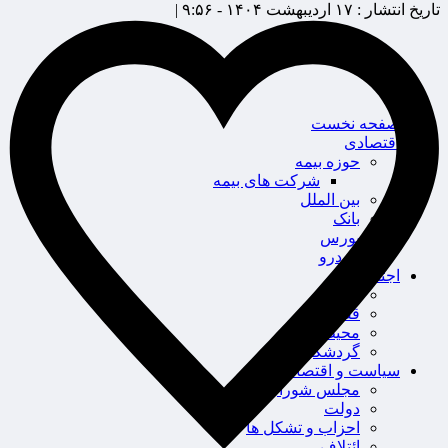
تاریخ انتشار :
۱۷ اردیبهشت ۱۴۰۴ - ۹:۵۶ |
صفحه نخست
اقتصادی
حوزه بیمه
شرکت های بیمه
بین الملل
بانک
بورس
خودرو
اجتماعی
سلامت
قضایی
محیط زیست
گردشگری
سیاست و اقتصاد
مجلس شورای اسلامی
دولت
احزاب و تشکل ها
ائتلاف