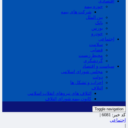
اقتصادی
حوزه بیمه
شرکت های بیمه
بین الملل
بانک
بورس
خودرو
اجتماعی
سلامت
قضایی
محیط زیست
گردشگری
سیاست و اقتصاد
مجلس شورای اسلامی
دولت
احزاب و تشکل ها
ائتلاف
ائتلاف های نیروهای انقلاب اسلامی
کانون بیمه شورای ائتلاف
Toggle navigation
کد خبر:
6081 |
اجتماعی
|