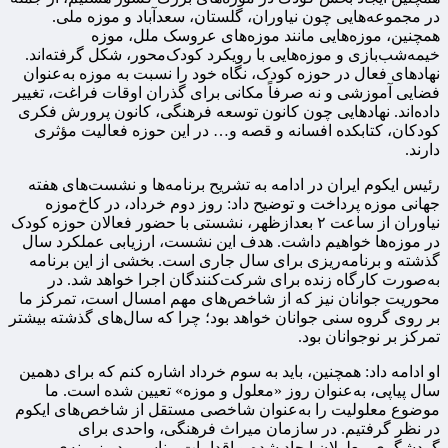
در مجموعه‌هایی چون نیاوران، گلستان، سعدآباد و موزه ملی.
همچنین، موزه‌هایی مانند موزه‌های عروسک ملل، موزه
خیمه‌شب‌بازی و موزه‌هایی با رویکرد کودک‌محور، شکل گرفته‌اند.
نهادهای فعال در حوزه کودک، نگاه خود را نسبت به موزه به‌عنوان
فضایی آموزشی و نه صرفاً مکانی برای گذران اوقات فراغت، تغییر
داده‌اند. نهادهایی چون کانون توسعه فرهنگی، کانون پرورش فکری
کودکان، کتابکده افسانه و قصه و… در این حوزه فعالیت مؤثری
دارند.
رئیس ایکوم ایران در ادامه به تشریح برنامه‌ها و نشست‌های هفته
جهانی موزه پرداخت و توضیح داد: روز دوم خرداد، در کاخ‌موزه
نیاوران از ساعت ۲ بعدازظهر، نشستی با حضور فعالان حوزه کودک
در موزه‌ها خواهیم داشت. هدف این نشست، ارزیابی عملکرد سال
گذشته و برنامه‌ریزی برای سال جاری است. بخشی از این برنامه
به‌صورت کارگاه زنده برای شرکت‌کنندگان اجرا خواهد شد. در
محوریت جوانان نیز که از شاخص‌های مهم امسال است، تمرکز ما
بر روی گروه سنی جوانان خواهد بود؛ چرا که سال‌های گذشته بیشتر
تمرکز بر نوجوانان بود.
او ادامه داد: همچنین، باید به سوم خرداد اشاره کنم که برای دهمین
سال پیاپی، به‌عنوان روز «معلول و موزه» تعیین شده است. ما
موضوع معلولیت را به‌عنوان شاخصی مستقل از شاخص‌های ایکوم
در نظر گرفتیم. در سازمان میراث فرهنگی، واحدی برای
گردشگری معلولان ایجاد شده و اقدامات مناسبی در زمینه‌ی