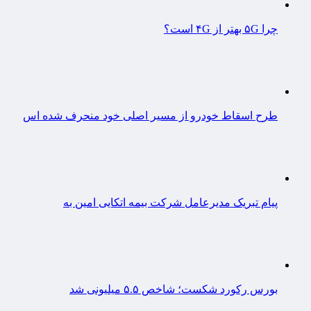
چرا ۵G بهتر از ۴G است؟
طرح اسقاط خودرو از مسیر اصلی خود منحرف شده اس
پیام تبریک مدیرعامل شرکت بیمه اتکایی امین به
بورس رکورد شکست؛ شاخص ۵.۵ میلیونی شد