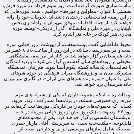
مناسب‌سازی صورت گرفته است. روز سوم خرداد، در موزه فرش،
نشستی با عنوان «معلولین و موزه‌ها» خواهیم داشت. موزه‌هایی که
در این زمینه فعالیت‌هایی درخشان داشته‌اند، تجربیات خود را ارائه
خواهند کرد. از جمله اقدامات موفق می‌توان به راه‌اندازی بخش
نابینایان در موزه ملی و نمایشگاه «گذر از تاریکی» توسط موزه
مجازی هنر کودک در خانه هنر اشاره کرد.
محیط طباطبایی گفت: بیست‌وهشتم اردیبهشت، روز جهانی موزه
است و مراسم رسمی سالانه‌ در این روز، از ساعت ۵ تا ۸ عصر در
خانه هنرمندان برگزار خواهد شد. در کنار این مراسم، نمایشگاهی
محیطی از رویدادهای سال گذشته برگزار می‌شود تا بازدیدکنندگان
با فعالیت‌های یک‌ساله کمیته ایکوم آشنا شوند. هم‌زمان، نمایشگاه
مشترکی میان ما و پژوهشگاه میراث فرهنگی در حوزه هنرهای
ملی، با عنوان «موزه زنده هنرهای ملی ایران»، در گالری میرمیران
خانه هنرمندان برپا خواهد شد.
او با اشاره به اینکه مجموعه‌داران که یکی از پشتوانه‌های مهم
موزه‌داری خصوصی هستند، در برنامه‌ها مشارکت دارند، افزود:
کسانی که مجموعه‌های خود را در اداره‌کل موزه‌ها ثبت کرده‌اند، در
روز ۲۷ اردیبهشت (یک روز پیش از روز جهانی موزه)، در خانه
اندیشمندان نشستی برگزار خواهند کرد. یکی از مجموعه‌های
قابل‌توجه، «مکتب‌خانه یحیی» به سرپرستی آقای مازیار حیدری
است که شامل سازهای موسیقی ایرانی و خارجی است. این