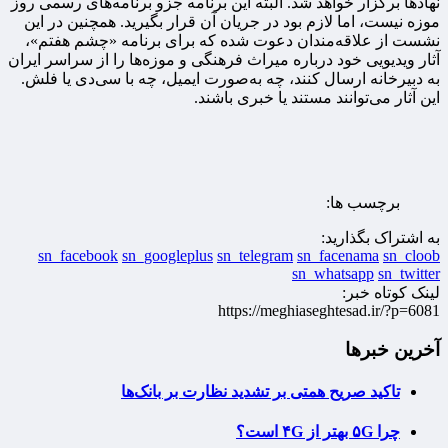
نهادها برگزار خواهد شد. البته این برنامه جزو برنامه‌های رسمی روز
موزه نیست، اما لازم بود در جریان آن قرار بگیرید. همچنین در این
نشست از علاقه‌مندان دعوت شده که برای برنامه «چشم هفتم»،
آثار ویدیویی خود درباره میراث فرهنگی و موزه‌ها را از سراسر ایران
به دبیرخانه ارسال کنند، چه به‌صورت ایمیل، چه با سی‌دی یا فلش.
این آثار می‌توانند مستند یا خبری باشند.
برچسب ها:
به اشتراک بگذارید:
sn_facebook
sn_googleplus
sn_telegram
sn_facenama
sn_cloob
sn_whatsapp
sn_twitter
لینک کوتاه خبر:
https://meghiaseghtesad.ir/?p=6081
آخرین خبرها
تاکید صریح همتی بر تشدید نظارت بر بانک‌ها
چرا ۵G بهتر از ۴G است؟