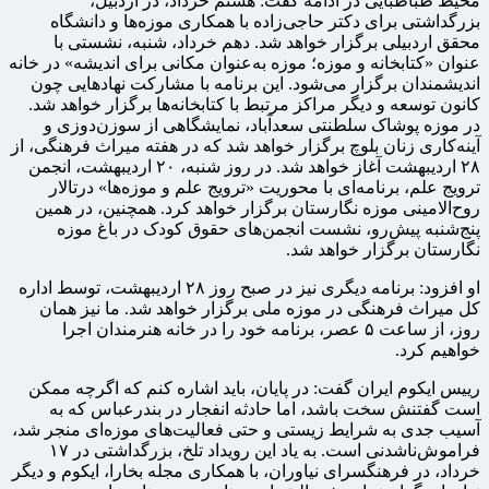
محیط طباطبایی در ادامه گفت: هشتم خرداد، در اردبیل،
بزرگداشتی برای دکتر حاجی‌زاده با همکاری موزه‌ها و دانشگاه
محقق اردبیلی برگزار خواهد شد. دهم خرداد، شنبه، نشستی با
عنوان «کتابخانه و موزه؛ موزه به‌عنوان مکانی برای اندیشه» در خانه
اندیشمندان برگزار می‌شود. این برنامه با مشارکت نهادهایی چون
کانون توسعه و دیگر مراکز مرتبط با کتابخانه‌ها برگزار خواهد شد.
در موزه پوشاک سلطنتی سعدآباد، نمایشگاهی از سوزن‌دوزی و
آینه‌کاری زنان بلوچ برگزار خواهد شد که در هفته میراث فرهنگی، از
۲۸ اردیبهشت آغاز خواهد شد. در روز شنبه، ۲۰ اردیبهشت، انجمن
ترویج علم، برنامه‌ای با محوریت «ترویج علم و موزه‌ها» درتالار
روح‌الامینی موزه نگارستان برگزار خواهد کرد. همچنین، در همین
پنج‌شنبه پیش‌رو، نشست انجمن‌های حقوق کودک در باغ موزه
نگارستان برگزار خواهد شد.
او افزود: برنامه‌ دیگری نیز در صبح روز ۲۸ اردیبهشت، توسط اداره
کل میراث فرهنگی در موزه ملی برگزار خواهد شد. ما نیز همان
روز، از ساعت ۵ عصر، برنامه خود را در خانه هنرمندان اجرا
خواهیم کرد.
رییس ایکوم ایران گفت: در پایان، باید اشاره کنم که اگرچه ممکن
است گفتنش سخت باشد، اما حادثه انفجار در بندرعباس که به
آسیب جدی به شرایط زیستی و حتی فعالیت‌های موزه‌ای منجر شد،
فراموش‌ناشدنی است. به یاد این رویداد تلخ، بزرگداشتی در ۱۷
خرداد، در فرهنگسرای نیاوران، با همکاری مجله بخارا، ایکوم و دیگر