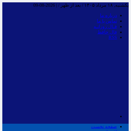
یکشنبه, ۱۸ مرداد ۱۴۰۵ / بعد از ظهر /
|
2026-08-09
درباره ما
تماس با ما
فـال روزانـه
فال حافظ
RSS
صفحه نخست