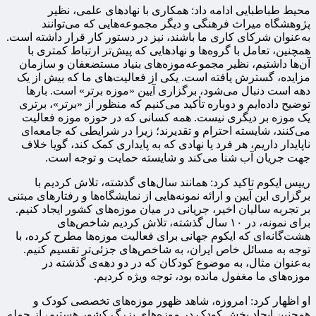
محیط طباطبایی ادامه داد: همکاری با نهادهای علمی، نظیر
پژوهشگاه میراث فرهنگی و دیگر مجموعه‌هایی که می‌توانند
به‌عنوان شرکای کاری ما باشند، نیز در دستور کار قرار داشته است.
همچنین، تعامل با گروه‌ها و نهادهایی که پیش‌تر ارتباط کمتری با
آن‌ها داشتیم، نظیر مجموعه‌موزه‌های بنیاد مستضعفان و سازمان
مزایده، گسترش یافته است. یکی از فعالیت‌های ما که بیش از یک
دهه است دنبال می‌شود، برگزاری آیین «موزه برتر» است. بارها
توضیح داده‌ایم و دوباره تأکید می‌کنیم که منظور از «برتر»، برتری
یک موزه بر دیگری نیست. همه کسانی که در حوزه موزه فعالیت
می‌کنند، شایسته احترام و تقدیرند؛ زیرا در شرایطی که جامعه‌ای
ناپایدار داریم، هر فرد یا نهادی که به پایداری کمک کند، گویا خلاف
جهت جریان آب شنا می‌کند و شایسته حمایت و توجه است.
رییس ایکوم تاکید کرد: همانند سال‌های گذشته، تلاش کردیم با
برگزاری این آیین و ارائه نمونه‌هایی از نمایشگاه‌ها و رفتارهای مبتنی
بر تجربه سالیان اخیر، جریانی در میان موزه‌های کشور ایجاد کنیم.
برای نمونه، در ۱۰ سال گذشته، تلاش کردیم شاخص‌های
هشت‌گانه‌ای که ایکوم جهانی برای فعالیت موزه‌ها مطرح کرده، با
توجه به مسائل خاص ایران، به شاخص‌های جزئی‌تر تقسیم کنیم.
به‌عنوان مثال، به موضوع کودکان که در دو دهه‌ی گذشته در
موزه‌های ما مغفول مانده بود، توجه ویژه کردیم.
او اظهار کرد: امروزه، شاهد ظهور موزه‌های تخصصی کودک و
همچنین ایجاد بخش کودک در موزه‌های بزرگ کشور هستیم، از جمله