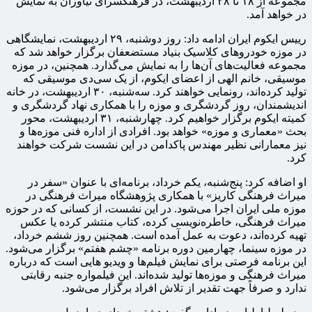
مجموعه از ۱۸ تا ۲۸ اردیبهشت، در فرهنگسرای نیاوران به نمایش
در خواهد آمد.
رییس ایکوم ایران ادامه داد: روز دوشنبه، ۲۹ اردیبهشت، نمایشگاهی
در موزه خودروهای کلاسیک بنیاد مستضعفان برگزار خواهد شد که
مجموعه فعالیت‌های آن‌ها را به نمایش می‌گذارد. همچنین، در موزه
موسیقی، خانم الهی از اعضای ایکوم، از یک سی‌دی موسیقی که
تولید کرده‌اند، رونمایی خواهند کرد. سه‌شنبه، ۳۰ اردیبهشت، در خانه
اندیشمندان، روز گردشگری و موزه را با همکاری نهاد گردشگری و
کمیته ایکوم برگزار خواهیم کرد. چهارشنبه، ۳۱ اردیبهشت، محور
بحث «معماری و موزه» خواهد بود. افرادی از اداره فنی موزه‌ها و
نیز معمارانی نظیر مهندس پاکدامن در این نشست شرکت خواهند
کرد.
او اضافه کرد: پنج‌شنبه، یکم خرداد، برنامه‌ای با عنوان «سفر در
میراث فرهنگی کاریز» با همکاری پژوهشگاه میراث فرهنگی در
موزه ملی ایران اجرا می‌شود. در این نشست، از کسانی که در حوزه
میراث فرهنگی، خاطره‌نویسی کرده، کتاب منتشر کرده یا عکس
تهیه کرده‌اند، دعوت به عمل آمده است. همچنین روز ششم خرداد،
در موزه سینما، چهارمین دوره برنامه «چشم هفتم» برگزار می‌شود.
این برنامه فرصتی برای نمایش فیلم‌ها و ویدیو هایی است که درباره
میراث فرهنگی و موزه‌ها تولید شده‌اند. این فیلمواره جنبه رقابتی
ندارد و صرفاً جهت تقدیر از تلاش افراد برگزار می‌شود.