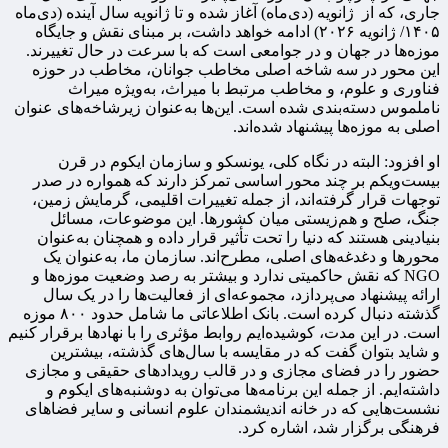
جاری، که از ژانویه (دی‌ماه) آغاز شده و تا ژانویه سال آینده (دی‌ماه
۱۴۰۵/ ژانویه ۲۰۲۶) ادامه خواهد داشت، بر مبنای نقش و جایگاه
موزه‌ها در جهان و در جوامعی است که با سرعت در حال تغییرند.
این محور در سه شاخه‌ اصلی مخاطب جوانان، مخاطب در حوزه
فناوری و علوم، و مخاطب مرتبط با میراث، به‌ویژه میراث
ناملموس دسته‌بندی شده است. این‌ها به‌عنوان زیرشاخه‌های عنوان
اصلی به موزه‌ها پیشنهاد شده‌اند.
او افزود: البته در نگاه کلی، یونسکو و سازمان ایکوم در قرن
بیست‌ویکم بر چند محور اساسی تمرکز دارند که همواره در صدر
توجهات قرار گرفته‌اند، از جمله تغییرات اقلیمی، گرمایش زمین،
جنگ، صلح و هم‌زیستی میان کشورها. این موضوعات، مسائل
بنیادینی هستند که دنیا را تحت تأثیر قرار داده و همچنان به‌عنوان
محورها و دغدغه‌های اصلی، مطرح‌اند. سازمان ما، به‌عنوان یک
NGO که نقش حاکمیتی ندارد و بیشتر به رصد وضعیت موزه‌ها و
ارائه پیشنهاد می‌پردازد، مجموعه‌ای از فعالیت‌ها را در یک سال
گذشته دنبال کرده است. بانک اطلاعاتی ما شامل حدود ۸۰۰ موزه
است. در این مدت، کوشیده‌ایم روابط مؤثری را با نهادها برقرار کنیم
و شاید بتوان گفت که در مقایسه با سال‌های گذشته، بیشترین
حضور را در فضای مجازی و در قالب رویدادهای حقیقی و مجازی
داشته‌ایم. از جمله این برنامه‌ها می‌توان به دوشنبه‌های ایکوم و
نشست‌هایی که در خانه اندیشمندان علوم انسانی و سایر فضاهای
فرهنگی برگزار شد، اشاره کرد.