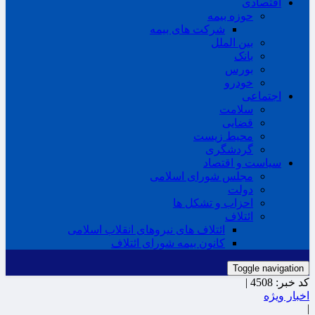
اقتصادی
حوزه بیمه
شرکت های بیمه
بین الملل
بانک
بورس
خودرو
اجتماعی
سلامت
قضایی
محیط زیست
گردشگری
سیاست و اقتصاد
مجلس شورای اسلامی
دولت
احزاب و تشکل ها
ائتلاف
ائتلاف های نیروهای انقلاب اسلامی
کانون بیمه شورای ائتلاف
Toggle navigation
کد خبر:
4508 |
اخبار ویژه
|