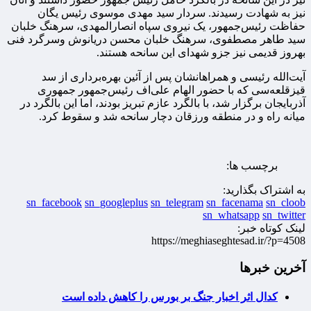
نیز به شهادت رسیدند. سردار سید مهدی موسوی رئیس یگان
حفاظت رئیس‌جمهور، یک نیروی سپاه انصارالمهدی، سرهنگ خلبان
سید طاهر مصطفوی، سرهنگ خلبان محسن دریانوش وسرگرد فنی
بهروز قدیمی نیز جزو شهدای این سانحه هستند.
آیت‌الله رئیسی و همراهانشان پس از آئین بهره‌برداری از سد
قیزقلعه‌سی که با حضور الهام علی‌اف رئیس‌جمهور جمهوری
آذربایجان برگزار شد، با بالگرد عازم تبریز بودند، اما این بالگرد در
میانه راه و در منطقه ورزقان دچار سانحه شد و سقوط کرد.
برچسب ها:
به اشتراک بگذارید:
sn_facebook
sn_googleplus
sn_telegram
sn_facenama
sn_cloob
sn_whatsapp
sn_twitter
لینک کوتاه خبر:
https://meghiaseghtesad.ir/?p=4508
آخرین خبرها
کدال اثر اخبار جنگ بر بورس را کاهش داده است