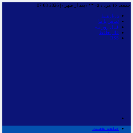
جمعه, ۱۶ مرداد ۱۴۰۵ / بعد از ظهر /
|
2026-08-07
درباره ما
تماس با ما
فـال روزانـه
فال حافظ
RSS
صفحه نخست