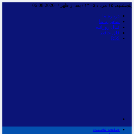
پنجشنبه, ۱۵ مرداد ۱۴۰۵ / بعد از ظهر /
|
2026-08-06
درباره ما
تماس با ما
فـال روزانـه
فال حافظ
RSS
صفحه نخست