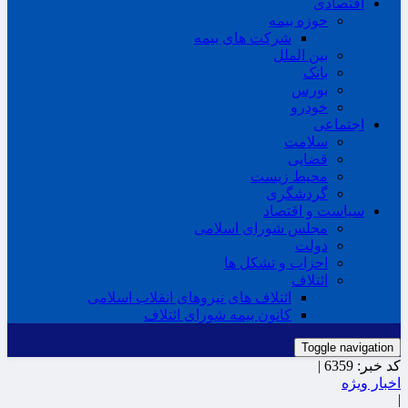
اقتصادی
حوزه بیمه
شرکت های بیمه
بین الملل
بانک
بورس
خودرو
اجتماعی
سلامت
قضایی
محیط زیست
گردشگری
سیاست و اقتصاد
مجلس شورای اسلامی
دولت
احزاب و تشکل ها
ائتلاف
ائتلاف های نیروهای انقلاب اسلامی
کانون بیمه شورای ائتلاف
Toggle navigation
کد خبر:
6359 |
اخبار ویژه
|