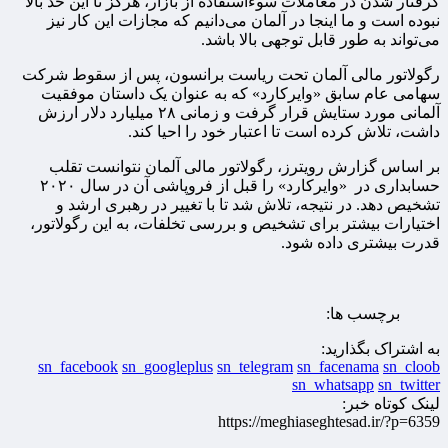
گرفتار شدن در معاملات سوءاستفاده از بازار، هرگز تا این حد بالا
نبوده است و ما اینجا در آلمان می‌دانیم که مجازات این کار نیز
می‌تواند به طور قابل توجهی بالا باشد.
رگولاتور مالی آلمان تحت ریاست برانسون، پس از سقوط شرکت
سهامی عام سابق «وایرکارد» که به عنوان یک داستان موفقیت
آلمانی مورد ستایش قرار گرفت و زمانی ۲۸ میلیارد دلار ارزش
داشت، تلاش کرده است تا اعتبار خود را احیا کند.
بر اساس گزارش رویترز، رگولاتور مالی آلمان نتوانست تقلب
حسابداری در «وایرکارد» را قبل از فروپاشی آن در سال ۲۰۲۰
تشخیص دهد. در نتیجه، تلاش شد تا با تغییر در رهبری ارشد و
اختیارات بیشتر برای تشخیص و بررسی تخلفات، به این رگولاتور،
قدرت بیشتری داده شود.
برچسب ها:
به اشتراک بگذارید:
sn_facebook
sn_googleplus
sn_telegram
sn_facenama
sn_cloob
sn_whatsapp
sn_twitter
لینک کوتاه خبر:
https://meghiaseghtesad.ir/?p=6359