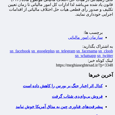
قانون یاد شده می‌باشد لذا ادارات کل امور مالیاتی تا زمان تعیین
تکلیف و صدور رأی قطعی هیأت حل اختلاف مالیاتی از اقدامات
اجرایی خودداری نمایند.
برچسب ها:
سازمان امور مالیاتی
به اشتراک بگذارید:
sn_facebook
sn_googleplus
sn_telegram
sn_facenama
sn_cloob
sn_whatsapp
sn_twitter
لینک کوتاه خبر:
https://meghiaseghtesad.ir/?p=3348
آخرین خبرها
کدال اثر اخبار جنگ بر بورس را کاهش داده است
فروش بی‌وای‌دی شتاب گرفت
پیشرفت‌های فناوری چین به مذاق آمریکا خوش نیامد