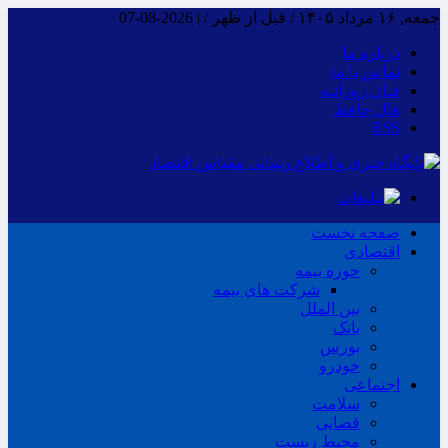
جمعه, ۱۶ مرداد ۱۴۰۵ / قبل از ظهر /
|
2026-08-07
درباره ما
تماس با ما
فـال روزانـه
فال حافظ
RSS
صفحه نخست
اقتصادی
حوزه بیمه
شرکت های بیمه
بین الملل
بانک
بورس
خودرو
اجتماعی
سلامت
قضایی
محیط زیست