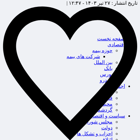
تاریخ انتشار :
۲۷ تیر ۱۴۰۳ - ۱۲:۴۷ |
صفحه نخست
اقتصادی
حوزه بیمه
شرکت های بیمه
بین الملل
بانک
بورس
خودرو
اجتماعی
سلامت
قضایی
محیط زیست
گردشگری
سیاست و اقتصاد
مجلس شورای اسلامی
دولت
احزاب و تشکل ها
ائتلاف