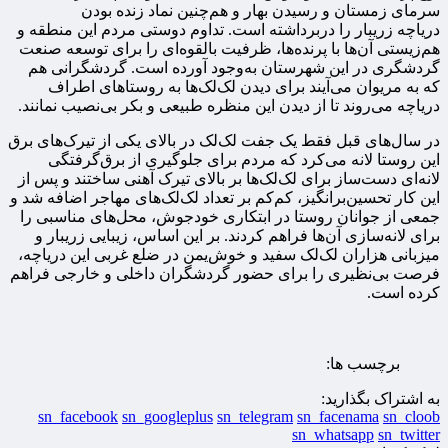
سرمای زمستان و رسیدن بهار و هم‌چنین نماد زنده بودن
دریاچه زریبار را دربرداشته است. تداوم دوستی مردم این منطقه و
هم‌زیستی آن‌ها با پرنده‌ها، ظرفیت بالقوه‌ای را برای توسعه صنعت
گردشگری در این شهرستان به‌وجود آورده است. گردشگرانی هم
که به مریوان می‌آیند برای دیدن لک‌لک‌ها به روستاهای اطراف
دریاچه می‌روند تا از دیدن این منظره طبیعی و بکر بی‌نصیب نمانند.
در سال‌های قبل فقط یک جفت لک‌لک در بالای یکی از تیرک‌های برق
این روستا لانه می‌کرد که مردم برای جلوگیری از برق‌گرفتگی
لانه‌ای دست‌ساز برای لک‌لک‌ها بر بالای تیرک آهنی ساختند و پس از
این کار تحسین‌برانگیز، کم‌کم بر تعداد لک‌لک‌های مهاجر اضافه شد و
جمعی از جوانان روستا در ابتکاری خودجوش، محل‌های مناسبی را
برای لانه‌سازی آن‌ها فراهم کردند. بر این اساس، زیبایی زریبار و
میزبانی هزاران لک‌لک سفید و خوش‌یمن در ضلع غربی این دریاچه،
فرصت بی‌نظیری را برای حضور گردشگران داخلی و خارجی فراهم
کرده است.
برچسب ها:
به اشتراک بگذارید:
sn_facebook
sn_googleplus
sn_telegram
sn_facenama
sn_cloob
sn_whatsapp
sn_twitter