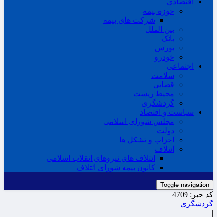
اقتصادی
حوزه بیمه
شرکت های بیمه
بین الملل
بانک
بورس
خودرو
اجتماعی
سلامت
قضایی
محیط زیست
گردشگری
سیاست و اقتصاد
مجلس شورای اسلامی
دولت
احزاب و تشکل ها
ائتلاف
ائتلاف های نیروهای انقلاب اسلامی
کانون بیمه شورای ائتلاف
Toggle navigation
کد خبر:
4709 |
گردشگری
|