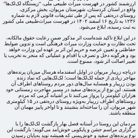
ارزشمند کشور در فهرست میراث طبیعی ملی، “زیستگاه لک‌لک‌ها”
واقع در استان کردستان، شهرستان مریوان، بخش مرکزی،
روستای دره‌تفی که پس از طی تشریفات قانونی لازم به شماره
۱۲۳۶ به تاریخ ۱۶ اسفند ۱۴۰۲ در فهرست میراث‌طبیعی ملی کشور
به ثبت رسیده، ابلاغ می‌شود.
در این ابلاغ تاکید شده‌است اثر مذکور ضمن رعایت حقوق مالکانه،
تحت نظارت و حمایت وزارت میراث فرهنگی است و تدوین ضوابط
حفاظتی و تعیین عرصه و حریم این اثر بر عهده این وزارت خواهد
بود و هرگونه دخل و تصرف یا اقدام و عملیاتی که منجر به تخریب یا
تغییر اصالت اثر شود، ممنوع است.
دریاچه زریبار مریوان در اوایل اسفندماه هرسال میزبان پرنده‌های
مهاجر زیادی از جمله لک‌لک‌ها است؛ لک‌لک‌هایی که نماد زنده
بودن زریبار و همسایه سال‌های دور مردم روستاهای اطراف آن
هستند. این نوع از پرنده‌های سفید در مسیر مهاجرت زمستانی خود
هزاران کیلومتر را پرواز می‌کنند تا بر آشیانه گرمی که مردم
روستاهای اطراف زریبار به‌ویژه روستای دره‌تفی در ۱۵ کیلومتری
شهر مریوان، آن را ساخته‌اند بنشینند و تا اواخر پاییز مهمان آن
منطقه باشند.
مردمان این روستا در آستانه فصل بهار بازگشت لک‌لک‌ها را با
برگزاری مراسم جشن و پایکوبی خوش‌آمد می‌گویند؛ بازگشت این
نوع پرنده‌های سفید و خوش‌یمنی که همیشه نوید به‌پایان رسیدن