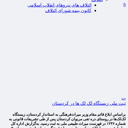
6
ائتلاف های نیروهای انقلاب اسلامی
کانون بیمه شورای ائتلاف
پ
ثبت ملی زیستگاه لک لک ها در کردستان
براساس ابلاغ قائم مقام وزیر میراث‌فرهنگی به استاندار کردستان، زیستگاه
لک‌لک‌ها در روستای دره تفی مریوان کردستان پس از طی تشریفات قانونی به
شماره ۱۲۳۶ در فهرست میراث طبیعی ملی به ثبت رسید. به‌گزارش اداره کل