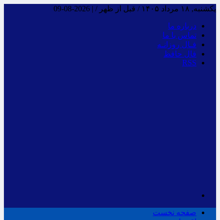
یکشنبه, ۱۸ مرداد ۱۴۰۵ / قبل از ظهر /
|
2026-08-09
درباره ما
تماس با ما
فـال روزانـه
فال حافظ
RSS
صفحه نخست