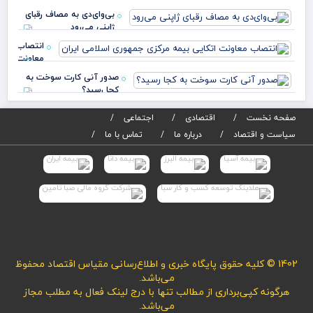
شرکت‌های
تجدیدپذیر کشور
جه
بی‌وای‌دی به مصاف رقبای
چقدر شد؟
ژاپنی می‌رود
انتصاب
معاونت
اتکایی
صدور آنی کارت سوخت به
بیمه
کجا رسید؟
مرکزی
جمهوری
صفحه نخست
اقتصادی
اجتماعی
اسلامی
سیاست و اقتصاد
درباره ما
تماس با ما
1402 © کلیه حقوق پایگاه خبری و اطلاع‌رسانی مقیاس اقتصاد محفوظ
می‌باشد.
هرگونه کپی‌برداری از مطالب تنها با درج لینک فعال به مطلب مجاز
می‌باشد.