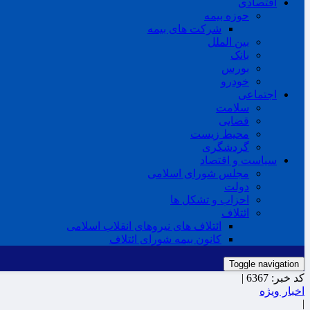
اقتصادی
حوزه بیمه
شرکت های بیمه
بین الملل
بانک
بورس
خودرو
اجتماعی
سلامت
قضایی
محیط زیست
گردشگری
سیاست و اقتصاد
مجلس شورای اسلامی
دولت
احزاب و تشکل ها
ائتلاف
ائتلاف های نیروهای انقلاب اسلامی
کانون بیمه شورای ائتلاف
Toggle navigation
کد خبر:
6367 |
اخبار ویژه
|