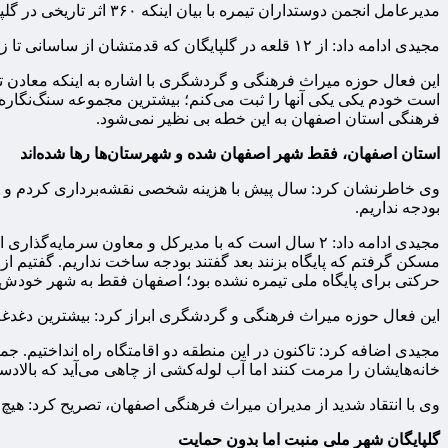
مدیرعامل انجمن دوستداران تیمره با بیان اینکه ۳۶۰ اثر تاریخی در گلپایگان داریم که یکی‌یکی در حال نابود شدن است، ابراز کرد: کبوترخانه‌ها و پنج قلعه قدیمی در این شهرستان اخیراً فروریختند.
مجیدی ادامه داد: از ۱۲ قلعه در گلپایگان که قدمتشان از ساسانی تا زندیه و قاجار بوده است، فقط ۲ قلعه باقی مانده که یکی ۷۰ درصد و یکی ۵۰ درصد تخریب شده است.
است خودم یکی یکی آنها را ثبت می‌کنم؛ بیشترین مجموعه سنگ‌نگاره‌
فرهنگی استان اصفهان به این خطه بی نظیر نمی‌شود.
استان اصفهان، فقط شهر اصفهان شده و شهرستان‌ها رها شده‌اند
وی خاطرنشان کرد: سال پیش با هزینه شخصی نقشه‌برداری کردم و از پ
بودجه نداریم.
مسکن گرفتم که پایگاه بزنند بعد گفتند بودجه ساخت نداریم. گفتیم ا
حرکتی برای پایگاه ملی تیمره نشده بود؛ اصفهان فقط به شهر خودش ا
این فعال حوزه میراث فرهنگی و گردشگری ابراز کرد: بیشترین دغدغه
خانه‌هایشان را مرمت کنند اما آب لوله‌کشی از چاهی می‌آید که بالادستش زباله‌های پتروشیمی است. سختی آب ر
وی با انتقاد شدید از مدیران میراث فرهنگی اصفهان، تصریح کرد: ه
گلپایگان شهر ملی منبت اما بدون حمایت