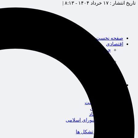
تاریخ انتشار :
۱۷ خرداد ۱۴۰۴ - ۸:۱۳ |
صفحه نخست
اقتصادی
حوزه بیمه
شرکت های بیمه
بین الملل
بانک
بورس
خودرو
اجتماعی
سلامت
قضایی
محیط زیست
گردشگری
سیاست و اقتصاد
مجلس شورای اسلامی
دولت
احزاب و تشکل ها
ائتلاف