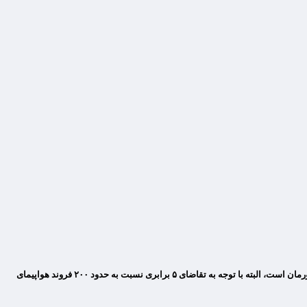
متخصصان ایرانی در مسیر توسعه ترابری هوایی کشور، نه‌تنها در تولید و تعمیر قطعات هواپیما خودکفا شده‌اند، بلکه ساخت سیمرغ از آخرین دستاوردهای دانشمندان کشورمان است، البته با توجه به تقاضای ۵ برابری نسبت به حدود ۲۰۰ فروند هواپیمای