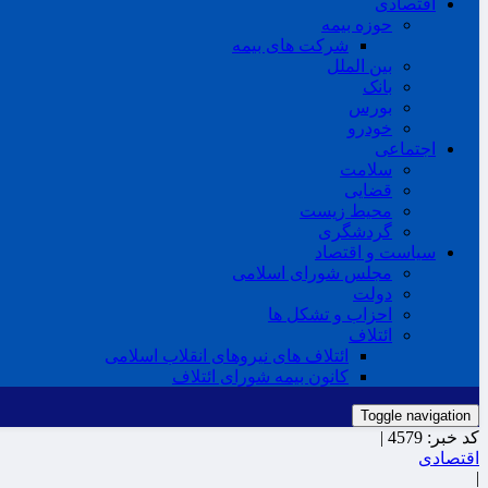
اقتصادی
حوزه بیمه
شرکت های بیمه
بین الملل
بانک
بورس
خودرو
اجتماعی
سلامت
قضایی
محیط زیست
گردشگری
سیاست و اقتصاد
مجلس شورای اسلامی
دولت
احزاب و تشکل ها
ائتلاف
ائتلاف های نیروهای انقلاب اسلامی
کانون بیمه شورای ائتلاف
Toggle navigation
کد خبر:
4579 |
اقتصادی
|