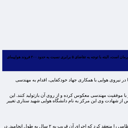
متخصصان ایرانی در مسیر توسعه ترابری هوایی کشور، نه‌تنها در تولید و تعمیر قطعات هواپیما خودکفا شده‌اند، بلکه ساخت سیمرغ از آخرین دستاوردهای دانشمندان کشورمان است، البته با توجه به تقاضای ۵ برابری نسبت به حدود ۲۰۰ فروند هواپیمای
دسان تعمیر و نگهداری هواپیما در نیروی هوایی با همکاری جهاد خودکفایی، اقدام به مهندسی
 با موفقیت مهندسی معکوس کرده و از روی آن بازتولید کنند. این
 از شهادت وی این مرکز به نام دانشگاه هوایی شهید ستاری تغییر
در سال ۱۳۷۳ وزارت دفاع و پشتیبانی نیروهای مسلح با همکاری شرکت اوکرایی آنتونف، قرارداد ساخت هواپیماهای تجاری و مسافری غیرنظامی را منعقد کرد که اجرای آن قریب به ۲ سال به طول انجامید. در