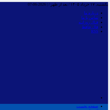
یکشنبه, ۱۷ خرداد ۱۴۰۵ / بعد از ظهر /
|
2026-06-07
درباره ما
تماس با ما
فـال روزانـه
فال حافظ
RSS
صفحه نخست