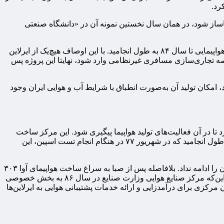
یماساز شود، در همان سال نخستین نمونه آن در «دانشگاه صنعتی
در سال ۷۹ نیز نخستین هواپیمای بومی با نام «ایران ۱۴۰» با تأیید اوکراینی‌ها از خط تولید هسا خارج شد ولی اخذ مجوزهای پرواز از سازمان هواپیمایی تا سال ۸۴ به طول انجامید. با این اوصاف هیچ‌یک از ایرلاین
رید آن نشدند و نهایتا شرکت هسا توانست مجوز ایرلاینی با این نام را از سازمان هواپیمایی اخذ کند تا ایران ۱۴۰ به عرصه تجاری‌سازی مسافری غیرنظامی وارد شود، نهایتا این پروژه پس
ند و دانش‌بنیان واگذار می‌شد، امکان تولید آن به‌صورت انطباق با شرایط آب و هوایی ایران وجود
د کرد تا در آن فعالیت‌های تولید هواپیما پیگیری شود. این مرکز ساخت
هواپیمای آوا ۲۰۲ هوایپمای فوق‌سبک دونفره با بدنه فلزی را در دستور کار قرار داد. پیش‌تولید و تست آن در سال ۷۴ آغاز شد و تا سال ۷۷ به طول انجامید که در شهریور ۷۷ در هنگام انجام تست اسپین، این
پرونده پرنده آوا ۲۰۲ برای مدت کمتر از یک دهه بسته شد تا این‌که ۸ سال بعد این مرکز ساخت هواپیمای بدنه کامپوزیتی صبا را ساخت ولی آن را ادامه نداد. بلافاصله پس از صبا به سراغ ساخت هواپیمای آوا ۳۰۳
رفت، این هواپیما که مدل مهندسی معکوس‌شده‌ی هواپیمای لهستانی و سمپاش “درامادر” بود، با موفقیت طراحی و تولید شد اما با توجه به این‌که مرکز صنایع هوایی وزارت صنایع در سال ۸۶ به بخش خصوصی
ن مرکزی برای درآمدزایی و ارائه خدمات پشتیبانی هوایی به ایرلاین‌ها