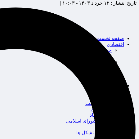
تاریخ انتشار :
۱۲ خرداد ۱۴۰۳ - ۱۰:۰۳ |
صفحه نخست
اقتصادی
حوزه بیمه
شرکت های بیمه
بین الملل
بانک
بورس
خودرو
اجتماعی
سلامت
قضایی
محیط زیست
گردشگری
سیاست و اقتصاد
مجلس شورای اسلامی
دولت
احزاب و تشکل ها
ائتلاف