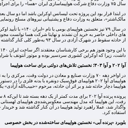
سال ۷۵ وزارت دفاع شرکت هواپیماسازی ایران «هسا» را برای اجرای این برنامه « خط تولید آنتونف ۱۴۰ با همکاری اوکراینی‌ها» راه‌اندازی کرد.
در ابتدا قرار بود این پروژه تحت لیسانس اوکراین باشد اما دو سال ب
مالک‌اشتر»، متعلق به وزارت دفاع و پشتیبانی نیروهای مسلح رونمایی
از حادثه سقوط در شهرک آزادی در سال ۹۳ به‌طور کلی کنار گذاشته شد.
ب
داشت، زیرا که اوکراین کشوری سردسیر بوده و موتور آنتونف با ش
آوا ۲۰۲ و آوا ۳۰۳؛ نخستین تلاش‌های دولتی برای ساخت هواپیما
در اواخر دهه ۷۰ وزارت صنایع و معادن در دولت وقت، مرکز
هواپیما دچار حادثه شد و بر اثر آن حادثه، مرحوم «حبیب‌الله آزادی» ی
واگذار شد، عملا راهبرد تولید هواپیما در آن کنار گذاشته شد و خریدار 
استفاده کرد.
بلوبرد «پرنده آبی» نخستین هواپیمای ساخته‌شده در بخش خصوصی