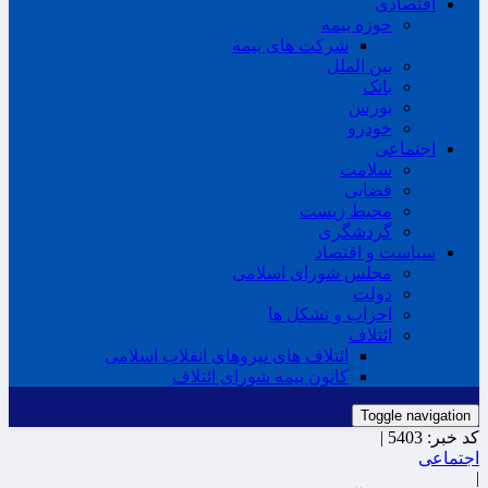
اقتصادی
حوزه بیمه
شرکت های بیمه
بین الملل
بانک
بورس
خودرو
اجتماعی
سلامت
قضایی
محیط زیست
گردشگری
سیاست و اقتصاد
مجلس شورای اسلامی
دولت
احزاب و تشکل ها
ائتلاف
ائتلاف های نیروهای انقلاب اسلامی
کانون بیمه شورای ائتلاف
Toggle navigation
کد خبر:
5403 |
اجتماعی
|