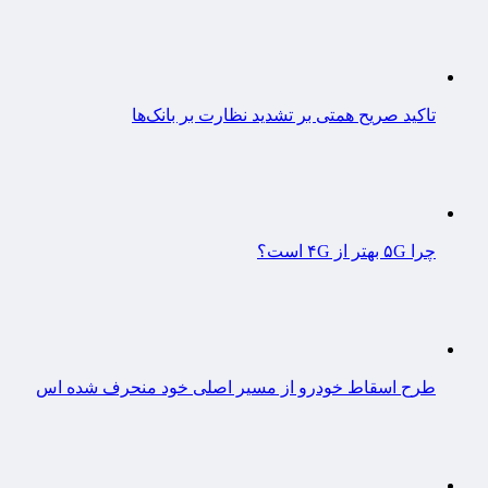
تاکید صریح همتی بر تشدید نظارت بر بانک‌ها
چرا ۵G بهتر از ۴G است؟
طرح اسقاط خودرو از مسیر اصلی خود منحرف شده اس