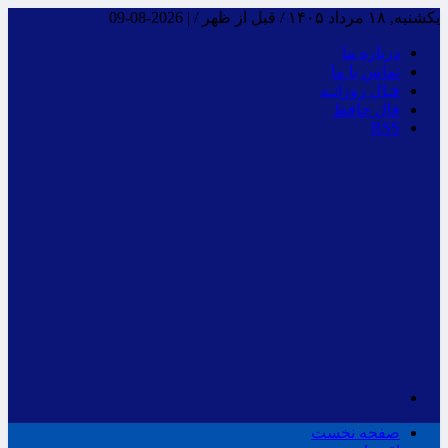
یکشنبه, ۱۸ مرداد ۱۴۰۵ / قبل از ظهر /
|
2026-08-09
درباره ما
تماس با ما
فـال روزانـه
فال حافظ
RSS
صفحه نخست