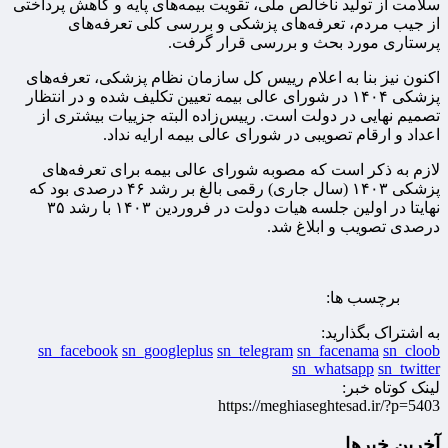
سلامت از تولید ناخالص ملی، تقویت بیمه‌های پایه و کاهش پرداختی
از جیب مردم، تعرفه‌های پزشکی و بررسی کلی تعرفه‌های
پرستاری مورد بحث و بررسی قرار گرفت.
اکنون نیز بنا به اعلام رییس کل سازمان نظام پزشکی، تعرفه‌های
پزشکی ۱۴۰۴ در شورای عالی بیمه تعیین تکلیف شده و در انتظار
تصمیم نهایی در دولت است. رییس‌زاده البته جزییات بیشتری از
اعداد و ارقام تصویبی در شورای عالی بیمه ارایه نداد.
لازم به ذکر است که مصوبه شورای عالی بیمه برای تعرفه‌های
پزشکی ۱۴۰۳ (سال جاری) رقمی بالغ بر رشد ۴۶ درصدی بود که
نهایتا در اولین جلسه هیات دولت در فروردین ۱۴۰۳ با رشد ۳۵
درصدی تصویب و ابلاغ شد.
برچسب ها:
به اشتراک بگذارید:
sn_facebook
sn_googleplus
sn_telegram
sn_facenama
sn_cloob
sn_whatsapp
sn_twitter
لینک کوتاه خبر:
https://meghiaseghtesad.ir/?p=5403
آخرین خبرها