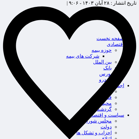
تاریخ انتشار :
۲۸ آبان ۱۴۰۳ - ۹:۰۶ |
صفحه نخست
اقتصادی
حوزه بیمه
شرکت های بیمه
بین الملل
بانک
بورس
خودرو
اجتماعی
سلامت
قضایی
محیط زیست
گردشگری
سیاست و اقتصاد
مجلس شورای اسلامی
دولت
احزاب و تشکل ها
ائتلاف