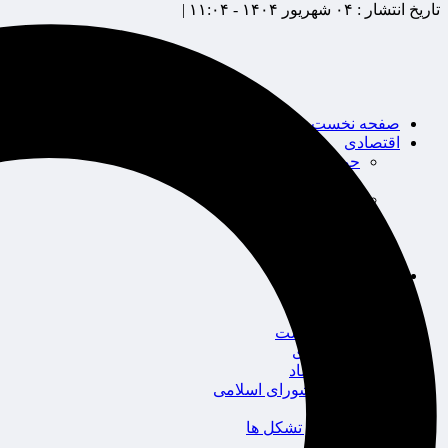
تاریخ انتشار :
۰۴ شهریور ۱۴۰۴ - ۱۱:۰۴ |
صفحه نخست
اقتصادی
حوزه بیمه
شرکت های بیمه
بین الملل
بانک
بورس
خودرو
اجتماعی
سلامت
قضایی
محیط زیست
گردشگری
سیاست و اقتصاد
مجلس شورای اسلامی
دولت
احزاب و تشکل ها
ائتلاف