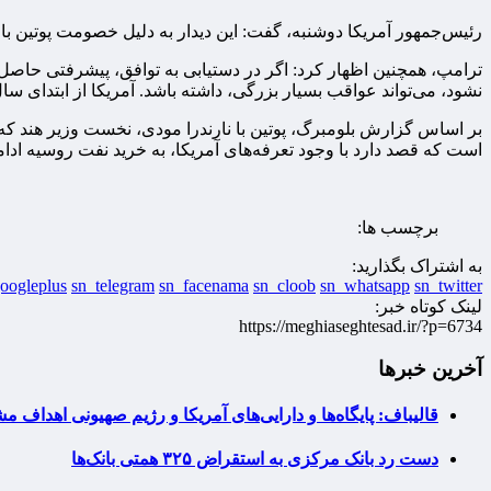
رئیس‌جمهور آمریکا دوشنبه، گفت: این دیدار به دلیل خصومت پوتین ب
ترامپ، همچنین اظهار کرد: اگر در دستیابی به توافق، پیشرفتی حاصل ن
نشود، می‌تواند عواقب بسیار بزرگی، داشته باشد. آمریکا از ابتدای س
بر اساس گزارش بلومبرگ، پوتین با نارندرا مودی، نخست وزیر هند که د
است که قصد دارد با وجود تعرفه‌های آمریکا، به خرید نفت روسیه ادام
برچسب ها:
به اشتراک بگذارید:
oogleplus
sn_telegram
sn_facenama
sn_cloob
sn_whatsapp
sn_twitter
لینک کوتاه خبر:
https://meghiaseghtesad.ir/?p=6734
آخرین خبرها
قالیباف: پایگاه‌ها و دارایی‌های آمریکا و رژیم صهیونی اهداف 
دست رد بانک مرکزی به استقراض ۳۲۵ همتی بانک‌ها