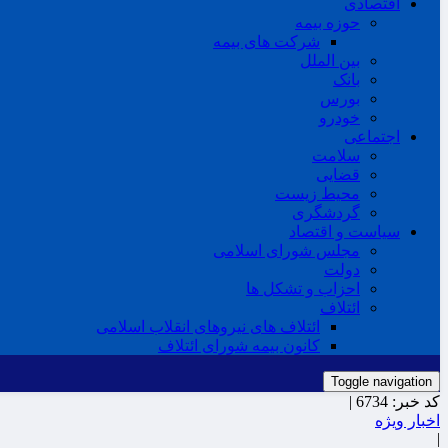
اقتصادی
حوزه بیمه
شرکت های بیمه
بین الملل
بانک
بورس
خودرو
اجتماعی
سلامت
قضایی
محیط زیست
گردشگری
سیاست و اقتصاد
مجلس شورای اسلامی
دولت
احزاب و تشکل ها
ائتلاف
ائتلاف های نیروهای انقلاب اسلامی
کانون بیمه شورای ائتلاف
Toggle navigation
کد خبر:
6734 |
اخبار ویژه
|