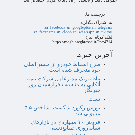
عمومی باشد و بخشی از آن باید به مردم اختصاص یابد.
برچسب ها:
به اشتراک بگذارید:
sn_facebook
sn_googleplus
sn_telegram
sn_facenama
sn_cloob
sn_whatsapp
sn_twitter
لینک کوتاه خبر:
https://meghiaseghtesad.ir/?p=4314
آخرین خبرها
طرح اسقاط خودرو از مسیر اصلی
خود منحرف شده است
پیام تبریک مدیرعامل شرکت بیمه
اتکایی به مناسبت فرارسیدن روز
خبرنگار
تست
بورس رکورد شکست؛ شاخص ۵.۵
میلیونی شد
فروش ۱۰ میلیاردی در بازارهای
شبانه‌روزی صنایع‌دستی