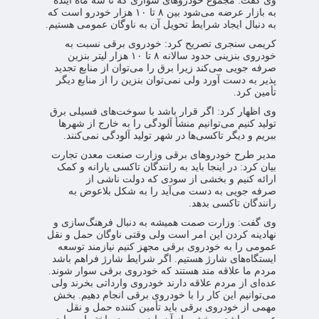
وی گفت: مجموع خودروهای سواری که تا سه ماه آینده
به بازار عرضه می‌شود بین ۸ تا ۱۰ هزار خودرو است که
به دنبال ایجاد شرایط تحویل آن به ناوگان عمومی هستیم.
کریمی سنجری تصریح کرد: خودروی برقی نسبت به
خودروی بنزینی حدود سالانه ۸ تا ۱۰ هزار لیتر بنزین
صرفه جویی می‌کند زیرا برق را می‌توان از منابع تجدید
پذیر به دست آورد ولی نمی‌توان بنزین را از منابع دیگر
تأمین کرد.
وی اظهار کرد: اگر قرار باشد با سوخت‌های فسیلی برق
تولید کنیم می‌توانیم منشأ آلودگی را به خارج از شهرها
ببریم و دیگر تاکسی‌ها در شهر تولید آلودگی نمی‌کنند.
مدیر طرح خودروهای برقی وزارت صنعت معدن تجارت
بیان کرد: در اینجا باید به رانندگان تاکسی یارانه و کمک
ارائه کنیم و بخشی از سودی که دولت ناشی از
صرفه جویی به دست می‌آید را به شکل بلاعوض به
رانندگان تاکسی بدهد.
وی گفت: وزارت صمت همیشه به دنبال فرهنگ‌سازی و
نهادینه کردن این امر است ولی وقتی ناوگان حمل و نقل
عمومی را به خودروی برقی مجهز کنیم نیازمند توسعه
ایستگاه‌های شارژ هستیم. اگر شرایط شارژ فراهم باشد
مردم ما علاقه مند هستند که خودروی برقی سوار شوند.
عده‌ای از مردم علاقه دارند خودروی وارداتی بخرند ولی
می‌توانیم این کار را با خودروی برقی انجام دهیم. بخش
مهمی از خودروی برقی باید تأمین کننده حمل و نقل