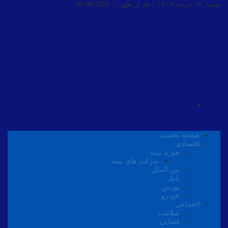
شنبه, ۱۷ مرداد ۱۴۰۵ / بعد از ظهر /
|
2026-08-08
صفحه نخست
اقتصادی
حوزه بیمه
شرکت های بیمه
بین الملل
بانک
بورس
خودرو
اجتماعی
سلامت
قضایی