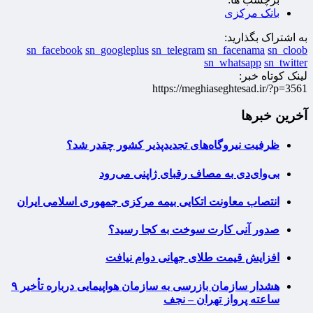
بانک مرکزی
به اشتراک بگذارید:
sn_facebook
sn_googleplus
sn_telegram
sn_facenama
sn_cloob
sn_whatsapp
sn_twitter
لینک کوتاه خبر:
https://meghiaseghtesad.ir/?p=3561
آخرین خبرها
ظرفیت نیروگاه‌های تجدیدپذیر کشور چقدر شد؟
بی‌وای‌دی به مصاف رقبای ژاپنی می‌رود
انتصاب معاونت اتکایی بیمه مرکزی جمهوری اسلامی ایران
صدور آنی کارت سوخت به کجا رسید؟
افزایش قیمت طلای جهانی دوام نیافت
هشدار سازمان بازرسی به سازمان هواپیمایی درباره تأخیر ۹
ساعته پرواز تهران – نجف