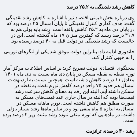
کاهش رشد نقدینگی به ۲۵.۲ درصد
وی درباره بخش قیمتی اقتصاد نیز با اشاره به کاهش رشد نقدینگی
گفت: هدف گذاری کنترل نقدینگی تا پایان امسال ۲۵ درصد بود که
در پایان دی ماه به ۲۵.۲ کاهش یافته است. رشد پایه پولی هم به
۳۱.۷ درصد رسید که کمترین میزان ۱۷ ماه گذشته است. این در
حالیست که رشد نقدینگی در دولت قبل به ۴۰ درصد رسیده بود.
خاندوزی ادامه داد: بنابراین دولت موفق شد یکی از لنگرهای تورمی
را به خوبی کنترل کند.
سخنگوی اقتصادی دولت تصریح کرد: بر اساس اطلاعات مرکز آمار
تورم نقطه به نقطه مسکن در پایان دی ماه نسبت به دی ماه ۱۴۰۱
معادل ۱۱ درصد کاهش داشته است. همچنین نسبت به اردیبهشت
امسال هم حدود ۷۵ واحد درصد کاهش تورم نقطه به نقطه در
مسکن داشته ایم. البته این رقم به معنای کاهش سرعت رشد
قیمت‌ها بوده که البته در سال جاری عدد قیمت‌های مسکن به
صورت مطلق هم کاهش داشته است. تورم ماهانه مسکن در
امسال به اندازه ۵ ماه منفی بود و در سایر ماه‌ها رشد بسیار نازلی
داشت. در ماه‌هایی که تورم منفی نبوده رشد مثبت زیر ۲ درصد بوده
است.
رشد ۳۰ درصدی ترانزیت