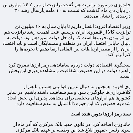
خاندوزی در مورد ترانزیت هم گفت: ترانزیت از مرز ۱۴.۲ میلیون تن
در پایان دی ماه گذشت که نسبت به ۱۰ ماهه پارسال رشد ۳۰
درصدی را نشان می‌دهد.
وزیر اقتصاد افزود: انتظار داریم تا پایان سال به ۱۶ میلیون تن
ترانزیت کالا از قلمروی ایران برسیم. علت اهمیت رشد ترانزیت هم
بی اثر بودن تحریم‌ها است که راه حل دولت سیزدهم بود. دولت به
دنبال جایابی اقتصاد ایران در منطقه و همسایگان است و باید اقتصاد
ایران را از منظر ارتباطات بین المللی ارتقا دهیم تا تحریم‌ها را
کم اثرتر کند.
سخنگوی اقتصادی دولت درباره ساماندهی رمز ارزها تصریح کرد:
راهبرد دولت در این خصوص شفافیت و مشاهده پذیری این بخش
است.
وی افزود: همچنین به دنبال تدوین قوانینی هستیم تا هم از
کلاهبرداری‌ها جلوگیری شود و هم شفافیت داشته باشیم. در سایر
کشورها هم ابزارهای مختلفی برای مشاهده پذیری این بخش ایجاد
شده به خصوص که این حوزه ذاتاً تمایل به عدم شفافیت دارد.
سند رمز ارزها تدوین شده است
خاندوزی اضافه کرد: در قانون جدید بانک مرکزی که آذر ماه از
سوی رئیس جمهور ابلاغ شد این وظیفه بر عهده بانک مرکزی