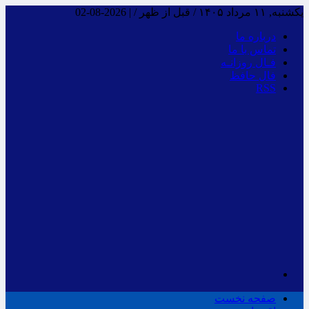
یکشنبه, ۱۱ مرداد ۱۴۰۵ / قبل از ظهر /
|
2026-08-02
درباره ما
تماس با ما
فـال روزانـه
فال حافظ
RSS
صفحه نخست