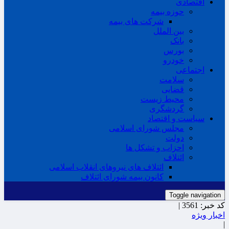
اقتصادی
حوزه بیمه
شرکت های بیمه
بین الملل
بانک
بورس
خودرو
اجتماعی
سلامت
قضایی
محیط زیست
گردشگری
سیاست و اقتصاد
مجلس شورای اسلامی
دولت
احزاب و تشکل ها
ائتلاف
ائتلاف های نیروهای انقلاب اسلامی
کانون بیمه شورای ائتلاف
Toggle navigation
کد خبر:
3561 |
اخبار ویژه
|