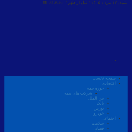
شنبه, ۱۷ مرداد ۱۴۰۵ / قبل از ظهر /
|
2026-08-08
صفحه نخست
اقتصادی
حوزه بیمه
شرکت های بیمه
بین الملل
بانک
بورس
خودرو
اجتماعی
سلامت
قضایی