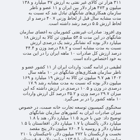
۳۱۱ هزار تن کالای غیر نفتی به ارزش ۳۷ میلیارد و ۱۳۸
میلیون و ۴۷۳ هزار دلار بین ایران و ۱۱ عضو و ناظر
سازمان همکاری‌های شانگهای تبادل شد که نسبت به
مدت مشابه سال قبل از لحاظ وزنی ۴۰.۷ درصد و از
لحاظ ارزش ۵.۵ درصد رشد داشته است.
وی افزود: صادرات غیرنفتی کشورمان به اعضای سازمان
شانگهای در این مدت ۵۴.۵ میلیون تن کالا به ارزش ۱۸
میلیارد دلار بوده که نشانگر رشد یک درصدی ارزش
نسبت به مدت مشابه است و ۴۸.۲ درصد وزن و ۴۴.۴
درصد ارزش کل صادرات ۱۰ ماهه ایران را در این مدت
به خود اختصاص داده است.
لطیفی در ادامه گفت: واردات ایران از ۱۱ کشور عضو و
ناظر سازمان همکاری‌های شانگهای در ۱۰ ماهه سال
۱۴۰۲ هم ۹.۷ میلیون تن کالا به ارزش ۱۹ میلیارد و ۱۶۹
میلیون دلار بوده که نسبت به مدت مشابه رشد ۱۷.۹
درصدی در وزن و ۱۰.۵ درصدی در ارزش داشته که این
میزان ۲۹.۷ درصد وزن و ۳۵.۲ درصد کل ارزش واردات
۱۰ ماهه کشور را در بر می‌گیرد.
سخنگوی کمیسیون توسعه تجارت خانه صمت، در خصوص
میزان صادرات ایران به کشورهای سازمان شانگهای
توضیح داد: چین با خرید ۱۱.۵ میلیارد دلار، هند با ۱.۸
میلیارد دلار، پاکستان با ۱.۷ میلیارد دلار، افغانستان با ۱.۵
میلیارد دلار و روسیه با ۷۶۰.۴ میلیون دلار پنج مقصد
نخست و ازبکستان با ۲۷۲ میلیون دلار، تاجیکستان با ۲۱۰
میلیون دلار، قزاقستان با ۱۶۳.۵ میلیون دلار، قرقیزستان