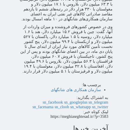
با ۶۳.۳ میلیون دلار، بلاروس با ۱۷.۱ میلیون دلار و
مغولستان با ۳۳۰ هزار دلار در رتبه‌های ششم تا یازدهم
مقاصد صادراتی کالاهای غیر نفتی ایران به اعضای
سازمان همکاری‌های شانگهای در ۱۰ ماهه امسال بودند.
وی در خصوص کشورهای فروشنده و میزان واردات از
آنها، گفت: چین با فروش ۱۵.۲ میلیارد دلار، هند با ۱.۶
میلیارد دلار، روسیه با ۱.۵ میلیارد دلار، پاکستان با ۵۲۷
میلیون دلار و ازبکستان با ۹۹.۴ میلیون دلار، پنج کشور
نخست تأمین کالاهای مورد نیاز ایران از ابتدای سال تا
پایان دی ماه، در بین اعضای شانگهای بودند و پس از این
پنج کشور، تاجیکستان با فروش ۶۰.۷ میلیون دلار،
قزاقستان با ۵۶.۳ میلیون دلار، بلاروس با ۴۹.۶ میلیون
دلار، افغانستان با ۳۲.۸ میلیون دلار، مغولستان با ۱۹.۴
میلیون دلار و قرقیزستان با ۵.۱ میلیون دلار قرار دارند.
برچسب ها:
سازمان همکاری های شانگهای
به اشتراک بگذارید:
sn_facebook
sn_googleplus
sn_telegram
sn_facenama
sn_cloob
sn_whatsapp
sn_twitter
لینک کوتاه خبر:
https://meghiaseghtesad.ir/?p=3583
آخرین خبرها