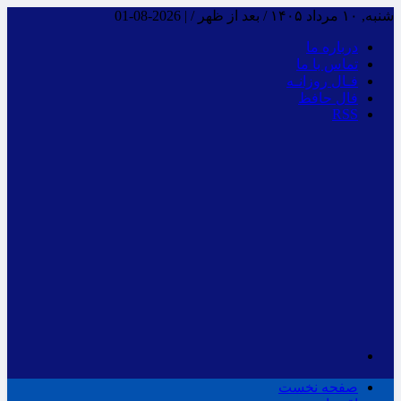
شنبه, ۱۰ مرداد ۱۴۰۵ / بعد از ظهر /
|
2026-08-01
درباره ما
تماس با ما
فـال روزانـه
فال حافظ
RSS
صفحه نخست