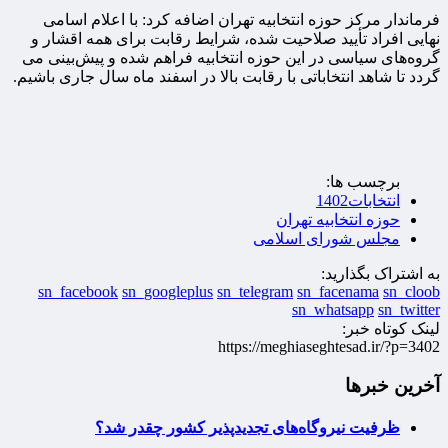
فرماندار مرکز حوزه انتخابیه تهران اضافه کرد: با اعلام اسامی
نهایی افراد تأیید صلاحیت‌ شده، شرایط رقابت برای همه اقشار و
گروه‌های سیاسی در این حوزه انتخابیه فراهم شده و پیش‌بینی می
گردد تا شاهد انتخاباتی با رقابت بالا در اسفند ماه سال جاری باشیم.
برچسب ها:
انتخابات1402
حوزه انتخابیه تهران
مجلس شورای اسلامی
به اشتراک بگذارید:
sn_facebook
sn_googleplus
sn_telegram
sn_facenama
sn_cloob
sn_whatsapp
sn_twitter
لینک کوتاه خبر:
https://meghiaseghtesad.ir/?p=3402
آخرین خبرها
ظرفیت نیروگاه‌های تجدیدپذیر کشور چقدر شد؟