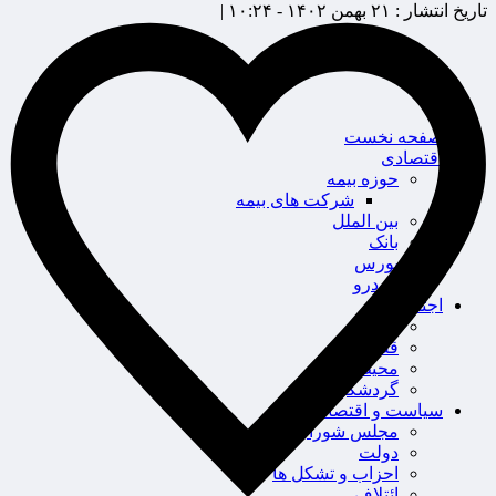
تاریخ انتشار :
۲۱ بهمن ۱۴۰۲ - ۱۰:۲۴ |
صفحه نخست
اقتصادی
حوزه بیمه
شرکت های بیمه
بین الملل
بانک
بورس
خودرو
اجتماعی
سلامت
قضایی
محیط زیست
گردشگری
سیاست و اقتصاد
مجلس شورای اسلامی
دولت
احزاب و تشکل ها
ائتلاف