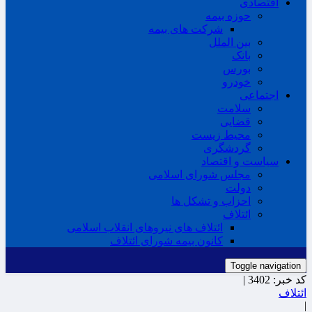
اقتصادی
حوزه بیمه
شرکت های بیمه
بین الملل
بانک
بورس
خودرو
اجتماعی
سلامت
قضایی
محیط زیست
گردشگری
سیاست و اقتصاد
مجلس شورای اسلامی
دولت
احزاب و تشکل ها
ائتلاف
ائتلاف های نیروهای انقلاب اسلامی
کانون بیمه شورای ائتلاف
Toggle navigation
کد خبر:
3402 |
ائتلاف
|