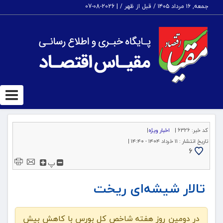
جمعه, ۱۶ مرداد ۱۴۰۵ / قبل از ظهر /
|
2026-08-07
ggle
tion
کد خبر:
6326 |
اخبار ویژه
|
تاریخ انتشار :
۱۱ خرداد ۱۴۰۴ - ۱۴:۴۰ |
6
پ
تالار شیشه‌ای ریخت
در دومین روز هفته شاخص کل بورس با کاهش بیش