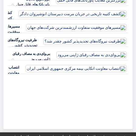
خوش نیام
پاوربانک‌های قابل حمل
کشف
کتیبه
تاریخی د
مسیرهای
جریان
موفقیت
مرمت
متفاوت
ظرفیت نیروگاه‌های
دبیرستا
ارزشمندترین
تجدیدپذیر کشور
انوشی
شرکت‌های جه
چقدر شد؟
بی‌وای‌دی به مصاف رقبای
ژاپنی می‌رود
انتصاب
معاونت
اتکایی
بیمه
مرکزی
جمهوری
اسلامی