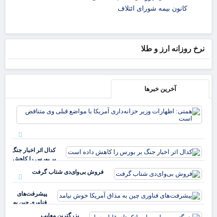
کانون بیمه شورای ائتلاف
نرخ روزانه ارز و طلا
آخرین خبرها
همت
اظه
وزی
خزا
آمر
کدال اثر اخبار جنگ
موا
بر بورس را کاهش
داده است
فروش بی‌وای‌دی شتاب گرفت
پیشرفت‌های
فناوری چین به
مذاق آمریکا
بزرگترین معایب