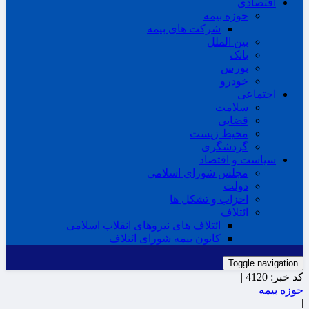
اقتصادی
حوزه بیمه
شرکت های بیمه
بین الملل
بانک
بورس
خودرو
اجتماعی
سلامت
قضایی
محیط زیست
گردشگری
سیاست و اقتصاد
مجلس شورای اسلامی
دولت
احزاب و تشکل ها
ائتلاف
ائتلاف های نیروهای انقلاب اسلامی
کانون بیمه شورای ائتلاف
Toggle navigation
کد خبر:
4120 |
حوزه بیمه
|