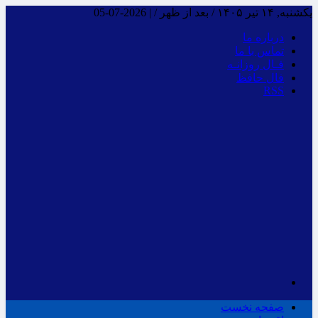
یکشنبه, ۱۴ تیر ۱۴۰۵ / بعد از ظهر /
|
2026-07-05
درباره ما
تماس با ما
فـال روزانـه
فال حافظ
RSS
صفحه نخست