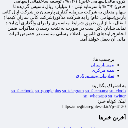
گروه مالی(سهامی خاص) ۱۲/۱% ، توسعه ساختمانی (سهامی
خاص) ۳/۲ % با سرمایه ثبتی ۱۰ میلیارد ریال تاسیس گردیده تا
سهام متعلق به شرکت سرمایه گذاری پارسیان در شرکت اپال کانی
پارس(سهامی عام) را به شرکت مذکور(شرکت کانی سازان کیمیا )
انتقال ، تا از این طریق شرایط مناسبتری را برای واگذاری آن ایجاد
نماید. شایان ذکر است در صورت به نتیجه رسیدن مذاکرات ضمن
انجام فرآیندهای قانونی ، اطلاع رسانی مناسب در خصوص اثرات
مالی آن بعمل خواهد آمد.
برچسب ها:
بیمه پارسیان
بیمه مرکزی
سازمان بیمه مرکزی
به اشتراک بگذارید:
sn_facebook
sn_googleplus
sn_telegram
sn_facenama
sn_cloob
sn_whatsapp
sn_twitter
لینک کوتاه خبر:
https://meghiaseghtesad.ir/?p=4120
آخرین خبرها