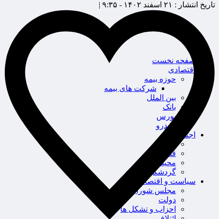
تاریخ انتشار :
۲۱ اسفند ۱۴۰۲ - ۹:۳۵ |
صفحه نخست
اقتصادی
حوزه بیمه
شرکت های بیمه
بین الملل
بانک
بورس
خودرو
اجتماعی
سلامت
قضایی
محیط زیست
گردشگری
سیاست و اقتصاد
مجلس شورای اسلامی
دولت
احزاب و تشکل ها
ائتلاف