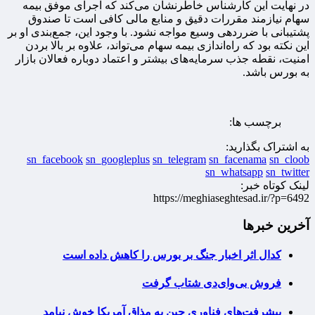
در نهایت این کارشناس خاطرنشان می‌کند که اجرای موفق بیمه
سهام نیازمند مقررات دقیق و منابع مالی کافی است تا صندوق
پشتیبانی با ضرردهی وسیع مواجه نشود. با وجود این، جمع‌بندی او بر
این نکته بود که راه‌اندازی بیمه سهام می‌تواند، علاوه بر بالا بردن
امنیت، نقطه جذب سرمایه‌های بیشتر و اعتماد دوباره فعالان بازار
به بورس باشد.
برچسب ها:
به اشتراک بگذارید:
sn_facebook
sn_googleplus
sn_telegram
sn_facenama
sn_cloob
sn_whatsapp
sn_twitter
لینک کوتاه خبر:
https://meghiaseghtesad.ir/?p=6492
آخرین خبرها
کدال اثر اخبار جنگ بر بورس را کاهش داده است
فروش بی‌وای‌دی شتاب گرفت
پیشرفت‌های فناوری چین به مذاق آمریکا خوش نیامد