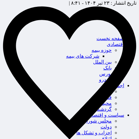
تاریخ انتشار :
۲۳ تیر ۱۴۰۴ - ۸:۴۱ |
صفحه نخست
اقتصادی
حوزه بیمه
شرکت های بیمه
بین الملل
بانک
بورس
خودرو
اجتماعی
سلامت
قضایی
محیط زیست
گردشگری
سیاست و اقتصاد
مجلس شورای اسلامی
دولت
احزاب و تشکل ها
ائتلاف