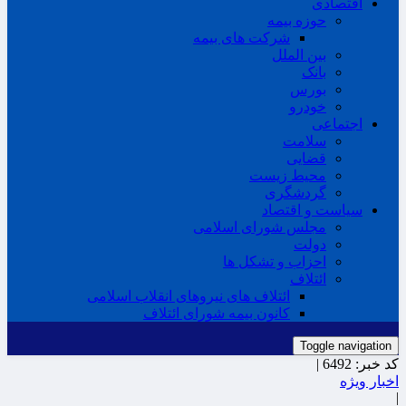
اقتصادی
حوزه بیمه
شرکت های بیمه
بین الملل
بانک
بورس
خودرو
اجتماعی
سلامت
قضایی
محیط زیست
گردشگری
سیاست و اقتصاد
مجلس شورای اسلامی
دولت
احزاب و تشکل ها
ائتلاف
ائتلاف های نیروهای انقلاب اسلامی
کانون بیمه شورای ائتلاف
Toggle navigation
کد خبر:
6492 |
اخبار ویژه
|