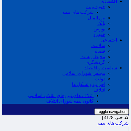
اقتصادی
حوزه بیمه
شرکت های بیمه
بین الملل
بانک
بورس
خودرو
اجتماعی
سلامت
قضایی
محیط زیست
گردشگری
سیاست و اقتصاد
مجلس شورای اسلامی
دولت
احزاب و تشکل ها
ائتلاف
ائتلاف های نیروهای انقلاب اسلامی
کانون بیمه شورای ائتلاف
Toggle navigation
کد خبر:
4178 |
شرکت های بیمه
|