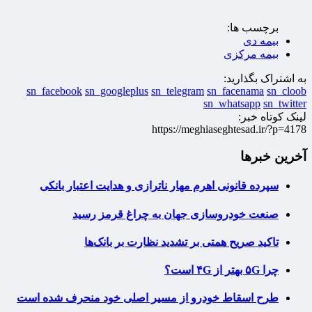
برچسب ها:
بیمه دی
بیمه مرکزی
به اشتراک بگذارید:
sn_facebook
sn_googleplus
sn_telegram
sn_facenama
sn_cloob
sn_whatsapp
sn_twitter
لینک کوتاه خبر:
https://meghiaseghtesad.ir/?p=4178
آخرین خبرها
سپرده قانونی اهرم مهار ناترازی و هدایت اعتبار بانکی
صنعت خودروسازی جهان به چراغ قرمز رسید
تاکید صریح همتی بر تشدید نظارت بر بانک‌ها
چرا ۵G بهتر از ۴G است؟
طرح اسقاط خودرو از مسیر اصلی خود منحرف شده است