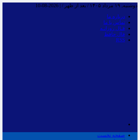
دوشنبه, ۱۹ مرداد ۱۴۰۵ / بعد از ظهر /
|
2026-08-10
درباره ما
تماس با ما
فـال روزانـه
فال حافظ
RSS
صفحه نخست