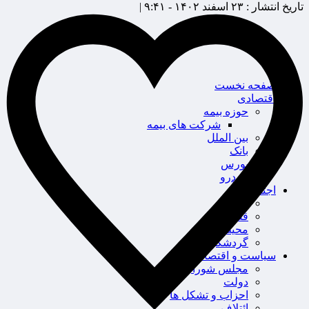
تاریخ انتشار :
۲۳ اسفند ۱۴۰۲ - ۹:۴۱ |
صفحه نخست
اقتصادی
حوزه بیمه
شرکت های بیمه
بین الملل
بانک
بورس
خودرو
اجتماعی
سلامت
قضایی
محیط زیست
گردشگری
سیاست و اقتصاد
مجلس شورای اسلامی
دولت
احزاب و تشکل ها
ائتلاف