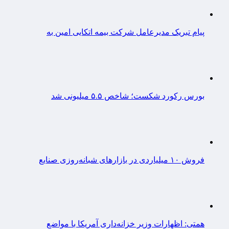
پیام تبریک مدیرعامل شرکت بیمه اتکایی امین به
بورس رکورد شکست؛ شاخص ۵.۵ میلیونی شد
فروش ۱۰ میلیاردی در بازارهای شبانه‌روزی صنایع
همتی: اظهارات وزیر خزانه‌داری آمریکا با مواضع