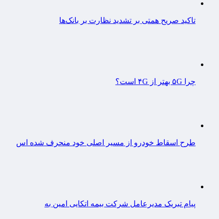
تاکید صریح همتی بر تشدید نظارت بر بانک‌ها
چرا ۵G بهتر از ۴G است؟
طرح اسقاط خودرو از مسیر اصلی خود منحرف شده اس
پیام تبریک مدیرعامل شرکت بیمه اتکایی امین به