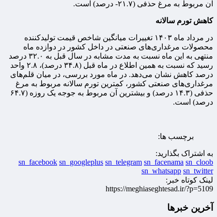
آن مربوط به مرغ حذفی (۲۱.۷- درصد) است.
کاهش تورم سالانه
در مرداد ماه ۱۴۰۳ تغییرات میانگین شاخص قیمت تولیدکننده
محصولات مرغداری‌های صنعتی در داخل کشور در دوازده ماه
منتهی به این ماه نسبت به مدت مشابه در سال قبل به ۳۲.۰ درصد
رسید که نسبت به همین اطلاع در ماه قبل (۳۴.۸ درصد)، ۲.۸ واحد
درصد کاهش نشان می‌دهد. در ماه مورد بررسی، در میان قلم‌های
مرغداری‌های صنعتی کشور، کمترین تورم سالانه مربوط به مرغ
حذفی (۱۴.۳ درصد) و بیشترین آن مربوط به جوجه یک روزه (۶۴.۷
درصد) است.
برچسب ها:
به اشتراک بگذارید:
sn_facebook
sn_googleplus
sn_telegram
sn_facenama
sn_cloob
sn_whatsapp
sn_twitter
لینک کوتاه خبر:
https://meghiaseghtesad.ir/?p=5109
آخرین خبرها