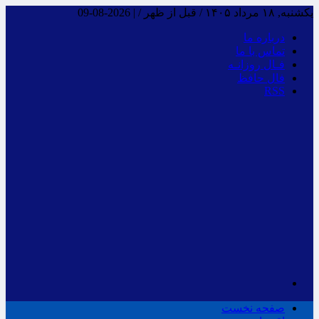
یکشنبه, ۱۸ مرداد ۱۴۰۵ / قبل از ظهر /
|
2026-08-09
درباره ما
تماس با ما
فـال روزانـه
فال حافظ
RSS
صفحه نخست