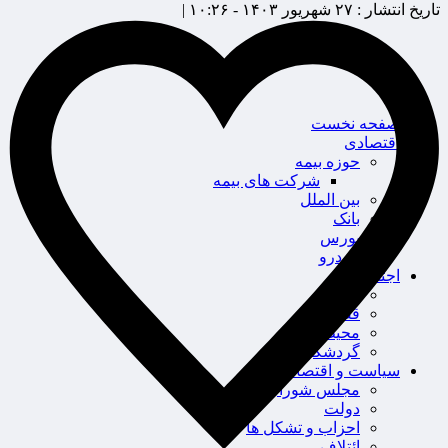
تاریخ انتشار :
۲۷ شهریور ۱۴۰۳ - ۱۰:۲۶ |
صفحه نخست
اقتصادی
حوزه بیمه
شرکت های بیمه
بین الملل
بانک
بورس
خودرو
اجتماعی
سلامت
قضایی
محیط زیست
گردشگری
سیاست و اقتصاد
مجلس شورای اسلامی
دولت
احزاب و تشکل ها
ائتلاف