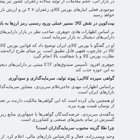
در بازار آتی، حجم معاملات از تولید سالانه زعفران کشور نیز پیشی گرفته و ۵ هزار و ۲۲۴ تن زعفران در بورس کالا 
خواهد رسید.
بیت‌کوین در نقش کالا؛ مسیر عملی ورود رسمی رمز ارزها به باز
بر اساس اظهارات هادی جوهری، صاحب نظر در بازار دارایی‌های 
دارایی‌های دیجیتال به بازار سرمایه است.
او در گفتگو با بورس کالای ایران توضیح داد که قوانین بورس کا
کالا در چارچوب فقهی قابل تطبیق است. بر مبنای طرح ارائه‌شد
نظارت بورس کالا و با شفافیت بالا انجام گیرد.
جوهری افزود: تأسیس صندوق‌های TF
به این حوزه جذب کند.
گواهی سپرده کالایی؛ پیوند تولید، سرمایه‌گذاری و سودآوری
براساس اظهارات مهدی حاجی‌غلام سریزدی، مشاور سرمایه‌گذاری،
بازارهای ایران است.
او همچنین بیان کرده است که این گواهی‌ها مالکیت دارنده بر تعداد
از نوسان قیمت بهره ببرند.
به‌گفته‌ی سریزدی، عرضه‌کنندگان گواهی‌ها با جمع‌آوری منابع ری
گسترش در تمام بخش‌های صنعتی و کشاورزی است.
چرا طلا گزینه محبوب سرمایه‌گذاران است؟