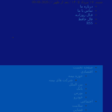
شنبه, ۱۷ مرداد ۱۴۰۵ / بعد از ظهر /
|
2026-08-08
درباره ما
تماس با ما
فـال روزانـه
فال حافظ
RSS
صفحه نخست
اقتصادی
حوزه بیمه
شرکت های بیمه
بین الملل
بانک
بورس
خودرو
اجتماعی
سلامت
قضایی