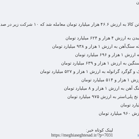
در بازار فیزیکی بورس کالا در همین هفته، ۲ میلیون و ۷۴۵ هزار تن کالا به ارزش ۴۶.۶ هزار میلیارد تومان معا
لینک کوتاه خبر:
https://meghiaseghtesad.ir/?p=7031