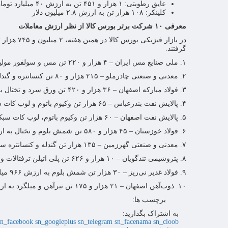
عایق رطوبتی: ۱ هزار و ۴۵۱ تن به ارزش ۴۰ میلیارد تومان
کلینکر: ۱۰۸ هزار تن به ارزش ۲.۸ میلیون دلار
معرفی ۱۰ شرکت برتر بورس کالا از نظر ارزش معاملات
گرفتند.
۱. ملی صنایع مس ایران – ۴ هزار و ۲۲۰ تن مس و سولفور مولیبدن به ارزش ۴ هزار و ۶۲۴ میلیارد تومان
۲. معدنی و صنعتی چادرملو – ۲۱۵ هزار و ۸۰ تن کنسانتره و گندله سنگ‌آهن به ارزش ۱ هزار و ۹۳۸ میلیارد تومان
۳. فولاد مبارکه اصفهان – ۳۶ هزار و ۴۲۰ تن ورق سرد و تختال به ارزش ۱ هزار و ۶۹۶ میلیارد تومان
۴. پالایش نفت بندرعباس – ۶۵ هزار تن وکیوم باتوم و لوب کات سنگین به ارزش ۱ هزار و ۶۳۹ میلیارد تومان
۵. پالایش نفت اصفهان – ۶۰ هزار تن وکیوم باتوم، لوب کات سبک و گوگرد گرانوله به ارزش ۱ هزار و ۵۲۷ میلیارد تومان
۶. فولاد خوزستان – ۴۵ هزار و ۵۸۰ تن شمش بلوم و تختال به ارزش ۱ هزار و ۵۱۴ میلیارد تومان
۷. معدنی و صنعتی گهرزمین – ۱۳۵ هزار تن گندله و کنسانتره سنگ آهن به ارزش ۱ هزار و ۸ میلیارد تومان
۸. پتروشیمی تندگویان – ۱۰ هزار و ۶۲۶ تن پلی اتیلن ترفتالات و نخ پلی‌استر به ارزش ۹۷۵ میلیارد تومان
۹. فولاد غدیر نی‌ریز – ۳۰ هزار تن شمش بلوم به ارزش ۹۶۶ میلیارد تومان
۱۰. ذوب‌آهن اصفهان – ۲۱ هزار و ۱۷۵ تن تیرآهن و میلگرد به ارزش ۹۶۰ میلیارد تومان
برچسب ها:
به اشتراک بگذارید:
sn_facebook
sn_googleplus
sn_telegram
sn_facenama
sn_cloob