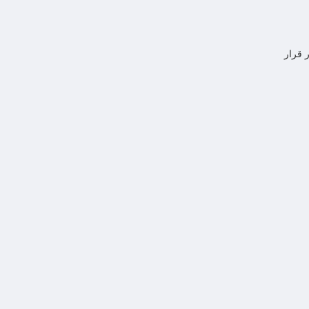
مله شد که ۱۰ شرکت زیر در صدر قرار