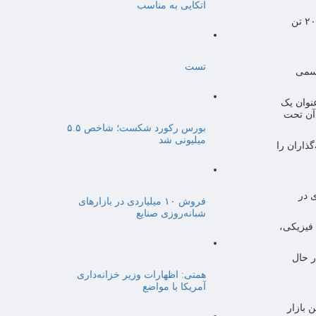
اتکایی به مناسب
موجودی فعلی انبارهای بورس کالای زعفران ۴.۷ تن و ارزش بازار آن ۳ هزار و ۱۶۴ میلیارد تومان است که با ورود برداشت امسال، به بیش از ۲۰ تن
تست
رسمی
عنوان یک
 آن تحت
بورس رکورد شکست؛ شاخص ۵.۵
میلیونی شد
یه‌گذاران را
 در
فروش ۱۰ میلیاردی در بازارهای
شبانه‌روزی صنایع
 فیزیکی،
ر حال
همتی: اظهارات وزیر خزانه‌داری
آمریکا با مواضع
لا از ۶۰۰ همت عبور کرده و این بازار