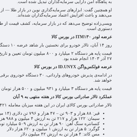
به پناهگاه امن دارایی سرمایه‌گذاران تبدیل شده است.
می‌دهند و باعث افزایش اعتماد سرمایه‌گذاران شده‌اند.
ویسی‌زاده توضیح می‌دهد که در بازار سرمایه، کشف قیمت از ط
دستوری است.
عرضه لودر ITM۱۳۰ در بورس کالا
روز ۱۴ آبان، تالار خودرو برای نخستین بار شاهد عرضه ۱۰ دستگاه بکهو لودر ITM۱۳۰ توسط شرکت توسعه صنعتی تراکتورسازی ایران خواهد بود.
۲۷ آذر ۱۴۰۳ انجام شده بود.
عرضه فولکس‌واگن ID.UNYX در بورس کالا
خواهد شد.
قیمت پایه هر دستگاه ۳ میلیارد و ۹۳۱ میلیون و ۵۰۰ هزار تومان با ۱۰ درصد پیش‌پرداخت و موعد تحویل ۱۳ دی ماه ۱۴۰۴ معین گردیده است.
عملکرد تالار صادراتی بورس کالا در هفته منتهی به ۹ آبان
تالار صادراتی بورس کالای ایران در این هفته میزبان معامله ۴۲۱ هزار و ۵۷۱ تن انواع محصولات به شرح بود.
قیر: ۸۸ هزار و ۹۰۳ تن – ۴۷ هزار و ۷۹۶ تن دلاری (۱۴ میلیون دلار) و ۴۱ هزار و ۱۰۷ تن ریالی (۱.۳ همت)
سیمان: ۱۲۲ هزار و ۲۱۷ تن به ارزش ۴ میلیون و ۹۸۸ هزار دلار
کنسانتره سنگ آهن: ۹۰ هزار تن به ارزش ۵۰۹ میلیارد تومان
گوگرد: ۵ هزار تن به ارزش ۱ میلیون و ۶۲۰ هزار دلار
مس کاتد: ۴ هزار تن به ارزش ۴۲ میلیون دلار