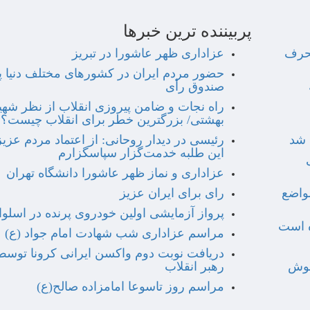
پربیننده ترین خبرها
نحرف
عزاداری ظهر عاشورا در تبریز
حضور مردم ایران در کشورهای مختلف دنیا پ
صندوق رأی
راه نجات و ضامن پیروزی انقلاب از نظر شهی
بهشتی/ بزرگترین خطر برای انقلاب چیست؟
رئیسی در دیدار روحانی: از اعتماد مردم عزیز
این طلبه خدمت‌گزار سپاسگزارم
عزاداری و نماز ظهر عاشورا دانشگاه تهران
مواضع
رای برای ایران عزیز
پرواز آزمایشی اولین خودروی پرنده در اسلو
ه است
مراسم عزاداری شب شهادت امام جواد (ع)
دریافت نوبت دوم واکسن ایرانی کرونا توسط
خوش
رهبر انقلاب
مراسم روز تاسوعا امامزاده صالح(ع)